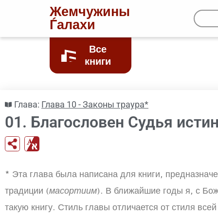
Жемчужины
Ѓалахи
Все
книги
Глава:
Глава 10 - Законы траура*
01. Благословен Судья исти
*
Эта глава была написана для книги, предназнач
традиции (
масортиим
). В ближайшие годы я, с Б
такую книгу. Стиль главы отличается от стиля вс