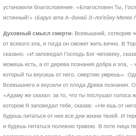
установили благословение: «Благословен Ты, Госп
истинный!» (
Барух ата А-донай Э-лоѓейну Мелех 
Духовный смысл смерти:
Всевышний, сотворив ч
от всякого зла, и тогда он сможет жить вечно. В Тор
сказано: «И заповедал Господь Бог человеку, сказа
можешь есть, а от дерева познания добра и зла, – н
который ты вкусишь от него, смертию умрешь». О
Всевышнего и вкусили от плода Древа познания. Об 
«Адаму же сказал: за то, что ты послушал голоса ж
котором Я заповедал тебе, сказав: «Не ешь от него
будешь питаться от нее все дни жизни твоей. И тер
и будешь питаться полевою травою. В поте лица тв