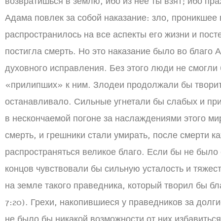
возвратишься в землю, ибо из нее ты взят; ибо пра
Адама повлек за собой наказание: зло, проникшее 
распространилось на все аспекты его жизни и посте
постигла смерть. Но это наказание было во благо 
духовного исправления. Без этого люди не смогли б
«прилипших» к ним. Злодеи продолжали бы творить
останавливало. Сильные угнетали бы слабых и пр
в нескончаемой погоне за наслаждениями этого ми
смерть, и грешники стали умирать, после смерти к
распространяться великое благо. Если бы не было 
концов чувствовали бы сильную усталость и тяжест
на земле такого праведника, который творил бы бл
7:20). Грехи, накопившиеся у праведников за долгие
не было бы никакой возможности от них избавиться