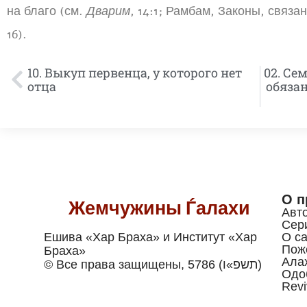
на благо (см.
Дварим
, 14:1; Рамбам, Законы, связа
16).
10. Выкуп первенца, у которого нет
02. Се
отца
обяза
О п
Жемчужины Ѓалахи
Авт
Сер
Ешива «Хар Браха» и Институт «Хар
О са
Пож
Браха»
Ала
© Все права защищены, 5786 (תשפ»ו)
Одо
Revi