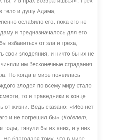
х ты, и в прах возвратишься». Грех
в тело и душу Адама,
пенно ослабило его, пока его не
Адаму и предназначалось для его
ы избавиться от зла и греха,
 свои злодеяния, и ничто бы их не
ичиняли им бесконечные страдания
ра. Но когда в мире появилась
аждого злодея по всему миру стало
смерти, то и праведники в конце
ь от жизни. Ведь сказано: «Ибо нет
аго и не погрешил бы» (
Коѓелет
,
 годы, тянули бы их вниз, и у них
. Но благодаря тому, что в мире