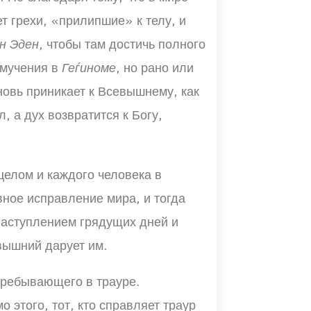
ет грехи, «прилипшие» к телу, и
н Эден
, чтобы там достичь полного
 мучения в
Геѓиноме
, но рано или
новь приникает к Всевышнему, как
, а дух возвратится к Богу,
 целом и каждого человека в
вное исправление мира, и тогда
наступлением грядущих дней и
вышний дарует им.
пребывающего в трауре.
о этого, тот, кто справляет траур