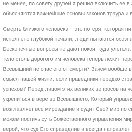
не менее, по совету друзей я решил включить ее в э
объясняются важнейшие основы законов траура и в
Смерть близкого человека – это потеря, которая ни
исполнено глубокой печали, люди пытаются осозна
Бесконечные вопросы не дают покоя: куда улетела 
тело столь дорогого им человека теперь лежит пе
Всевышний не спас его от смерти? Зачем вообще в
смысл нашей жизни, если праведники нередко стр
успехом? Перед лицом этих великих вопросов на ч
укрепиться в вере во Всевышнего, Который управл
возглавляет все мироздание и судит Свой мир по с
можем постичь суть Божественного управления ми
верой, что суд Его справедлив и всегда направлен