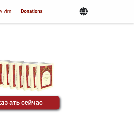
vivim
Donations
аз ать сейчас