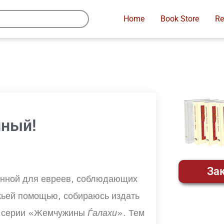
Home
Book Store
Re
нный!
Зак
енной для евреев, соблюдающих
ожьей помощью, собираюсь издать
ей серии «Жемчужины
Ѓалахи
». Тем