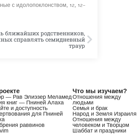
нные с идолопоклонством, 12, 12-
мь ближайших родственников,
нных справлять семидневный
траур
роекте
Что мы изучаем?
ор — Рав Элиэзер Меламед
Отношения между
ия книг — Пниней Алаха
людьми
йте и доступность
Семья и брак
ертвования для Пниней
Народ и Земля Израиля
ха
Отношения между
брения раввинов
человеком и Творцом
vim
Шаббат и праздники