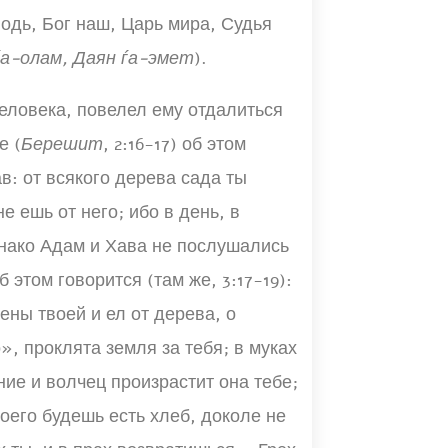
одь, Бог наш, Царь мира, Судья
ѓа-олам, Даян ѓа-эмет
).
еловека, повелел ему отдалиться
е (
Берешит
, 2:16-17) об этом
в: от всякого дерева сада ты
е ешь от него; ибо в день, в
днако Адам и Хава не послушались
этом говорится (там же, 3:17-19):
ены твоей и ел от дерева, о
», проклята земля за тебя; в муках
ние и волчец произрастит она тебе;
оего будешь есть хлеб, доколе не