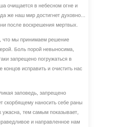
уша очищается в небесном огне и
гда же наш мир достигнет духовного
изни после воскрешения мертвых.
о, что мы принимаем решение
верой. Боль порой невыносима,
таки запрещено погружаться в
е концов исправить и очистить нас
еликая заповедь, запрещено
ет скорбящему наносить себе раны
ак ужасна, тем самым показывает,
справедливое и направленное нам