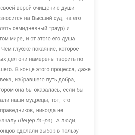
ь своей верой очищению души
озносится на Высший суд, на его
лять семидневный траур) и
ом мире, и от этого его душа
 Чем глубже покаяние, которое
ых дел они намерены творить по
его. В конце этого процесса, даже
века, избравшего путь добра,
тором она бы оказалась, если бы
зали наши мудрецы, тот, кто
праведников, никогда не
началу (
йецер ѓа-ра
). А люди,
концов сделали выбор в пользу