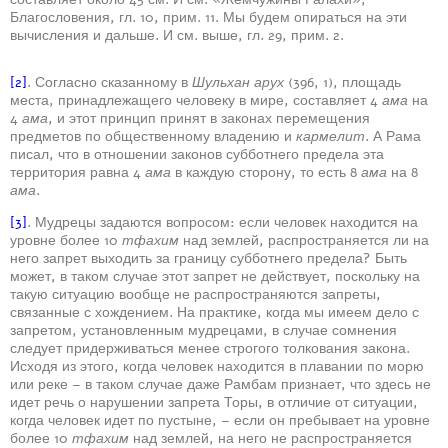
Благословения, гл. 10, прим. 11. Мы будем опираться на эти
вычисления и дальше. И см. выше, гл. 29, прим. 2.
[2]
. Согласно сказанному в
Шульхан арух
(396, 1), площадь
места, принадлежащего человеку в мире, составляет 4
ама
на
4
ама
, и этот принцип принят в законах перемещения
предметов по общественному владению и
кармелит
. А Рама
писал, что в отношении законов субботнего предела эта
территория равна 4
ама
в каждую сторону, то есть 8
ама
на 8
ама
.
[3]
. Мудрецы задаются вопросом: если человек находится на
уровне более 10
тфахим
над землей, распространяется ли на
него запрет выходить за границу субботнего предела? Быть
может, в таком случае этот запрет не действует, поскольку на
такую ситуацию вообще не распространяются запреты,
связанные с хождением. На практике, когда мы имеем дело с
запретом, установленным мудрецами, в случае сомнения
следует придерживаться менее строгого толкования закона.
Исходя из этого, когда человек находится в плавании по морю
или реке – в таком случае даже Рамбам признает, что здесь не
идет речь о нарушении запрета Торы, в отличие от ситуации,
когда человек идет по пустыне, – если он пребывает на уровне
более 10
тфахим
над землей, на него не распространяется