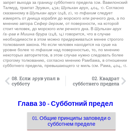
запрет выхода за границу субботнего предела (см. Вавилонский
Талмуд, трактат
Эрувин
, 43а;
Шульхан арух
, 404, 1). Согласно
сказанному в
Шульхан арух
(248, 2), 10
тфахим
следует
измерять от днища корабля до морского или речного дна, а по
мнению автора
Сефер йерэим
, от поверхности, на которой
стоит человек, до морского или речного дна. В
Шульхан арух
ѓа-рав
и
Мишна брура
(248, 14) говорится, что в случае
необходимости в этом можно придерживаться менее строгого
толкования закона. Но если человек находится на суше на
уровне более 10
тфахим
над поверхностью, то, по мнению
некоторых авторитетов, в этом случае нужно следовать более
строгому толкованию, согласно мнению Рамбама, в отношении
субботнего предела, превышающего 12 миль (см. Рама, 404, 1).
08. Если
эрув
упал в
02. Квадрат
субботу
субботнего предела
Глава 30 - Субботний предел
01. Общие принципы заповеди о
субботнем пределе