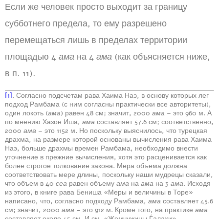
Если же человек просто выходит за границу
субботнего предела, то ему разрешено
перемещаться лишь в пределах территории
площадью 4
ама
на 4
ама
(как объясняется ниже,
в п. 11).
[1]
. Согласно подсчетам рава Хаима Наэ, в основу которых лег
подход Рамбама (с ним согласны практически все авторитеты),
один локоть (
ама
) равен 48 см; значит, 2000
ама
– это 960 м. А
по мнению Хазон Иша,
ама
составляет 57.6 см; соответственно,
2000
ама
– это 1152 м. Но поскольку выяснилось, что турецкая
драхма, на размере которой основаны вычисления рава Хаима
Наэ, больше драхмы времен Рамбама, необходимо внести
уточнение в прежние вычисления, хотя это расценивается как
более строгое толкование закона. Мера объема должна
соответствовать мере длины, поскольку наши мудрецы сказали,
что объем в 40
сеа
равен объему
ама
на
ама
на 3
ама
. Исходя
из этого, в книге рава Бениша «Меры и величины в Торе»
написано, что, согласно подходу Рамбама,
ама
составляет 45.6
см; значит, 2000
ама
– это 912 м. Кроме того, на практике
ама
составляет около 45 см. И см. «Жемчужины Ѓалахи»,