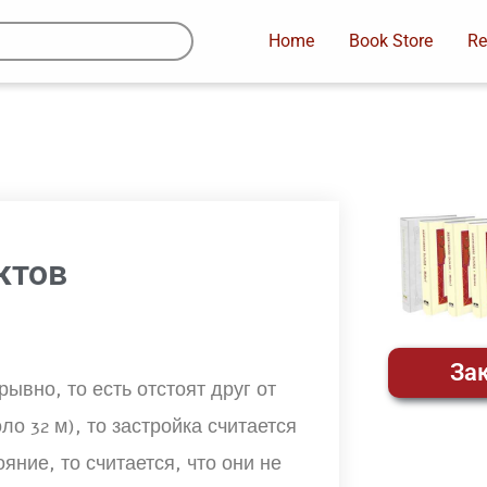
Home
Book Store
Re
ктов
Зак
вно, то есть отстоят друг от
о 32 м), то застройка считается
ние, то считается, что они не