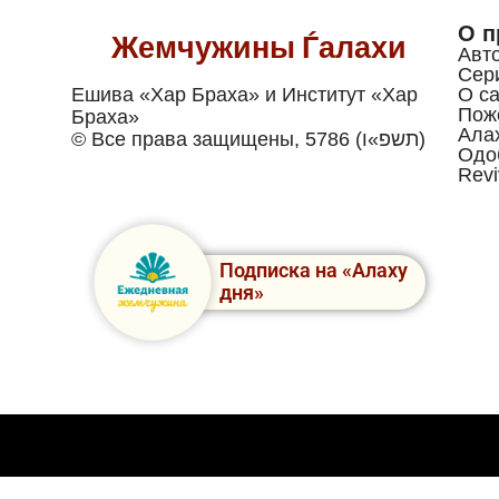
О п
Жемчужины Ѓалахи
Авт
Сер
Ешива «Хар Браха» и Институт «Хар
О са
Пож
Браха»
Ала
© Все права защищены, 5786 (תשפ»ו)
Одо
Revi
Подписка на «Алаху
дня»