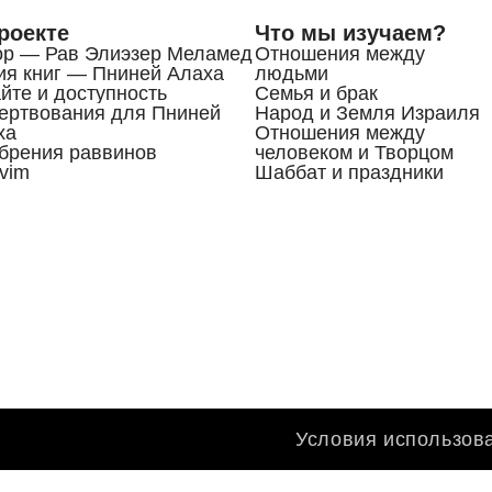
роекте
Что мы изучаем?
ор — Рав Элиэзер Меламед
Отношения между
ия книг — Пниней Алаха
людьми
йте и доступность
Семья и брак
ертвования для Пниней
Народ и Земля Израиля
ха
Отношения между
брения раввинов
человеком и Творцом
vim
Шаббат и праздники
Условия использов