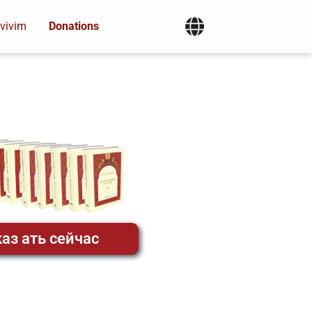
vivim
Donations
аз ать сейчас