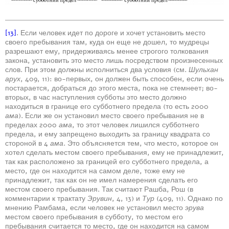
[13]
. Если человек идет по дороге и хочет установить место
своего пребывания там, куда он еще не дошел, то мудрецы
разрешают ему, придерживаясь менее строгого толкования
закона, установить это место лишь посредством произнесенных
слов. При этом должны исполниться два условия (см.
Шульхан
арух
, 409, 11): во-первых, он должен быть способен, если очень
постарается, добраться до этого места, пока не стемнеет; во-
вторых, в час наступления субботы это место должно
находиться в границе его субботнего предела (то есть 2000
ама
). Если же он установил место своего пребывания не в
пределах 2000
ама
, то этот человек лишился субботнего
предела, и ему запрещено выходить за границу квадрата со
стороной в 4
ама
. Это объясняется тем, что место, которое он
хотел сделать местом своего пребывания, ему не принадлежит,
так как расположено за границей его субботнего предела, а
место, где он находится на самом деле, тоже ему не
принадлежит, так как он не имел намерения сделать его
местом своего пребывания. Так считают Рашба, Рош (в
комментарии к трактату
Эрувин
, 4, 13) и
Тур
(409, 11). Однако по
мнению Рамбама, если человек не установил место
эрува
местом своего пребывания в субботу, то местом его
пребывания считается то место, где он находится на самом