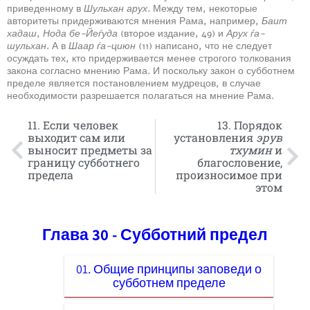
приведенному в
Шульхан арух
. Между тем, некоторые
авторитеты придерживаются мнения Рама, например,
Баит
хадаш
,
Нода бе-Йеѓуда
(второе издание, 49) и
Арух ѓа-
шульхан
. А в
Шаар ѓа-циюн
(11) написано, что не следует
осуждать тех, кто придерживается менее строгого толкования
закона согласно мнению Рама. И поскольку закон о субботнем
пределе является постановлением мудрецов, в случае
необходимости разрешается полагаться на мнение Рама.
11. Если человек
13. Порядок
выходит сам или
установления
эрув
выносит предметы за
тхумин
и
границу субботнего
благословение,
предела
произносимое при
этом
Глава 30 - Субботний предел
01. Общие принципы заповеди о
субботнем пределе