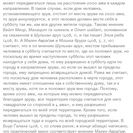
может передвигаться лишь на расстояние 2000
ама
в каждом
направлении. В таком случае, если дом человека,
устанавливающего
эрув
, отстоит от места
эрува
на 2000
ама
,
то
эрув
аннулируется, и этот человек должен вести себя в
субботу так же, как все другие жители города. Таково мнение
Бейт Меир
,
Махацит ѓа-шекель
и
Олат шабат
, основанное
на сказанном в
Шульхан арух
(408, 1), и так пишет
Элия раба
(408, 8). А
Маген Авраѓам
и
Мишна брура
(408, 3, 7, 10)
считают, что и по мнению
Шульхан арух
, местом пребывания
человека в субботу считается то место, где он положил
эрув
, но
поскольку во время наступления субботы этот человек
находится у себя дома, то ему разрешено в субботу идти по
городу в направлении
эрува
, но если он вышел за пределы
города, ему запрещено возвращаться домой. Рама же считает,
что поскольку дом человека расположен в черте города, этот
человек имеет отношение как к собственному дому, так и к
месту
эрува
, хотя он и положил
эрув
вне города. Поэтому,
кроме 2000
ама
, на которые ему можно передвигаться
благодаря
эруву
, вся территория города считается для него
«квадратом со стороной в 4
ама
», и ему разрешено
передвигаться по всей этой территории. Кроме того, если
человек вышел за пределы города, то ему разрешено
возвращаться туда и ходить по всей городской территории. В
Биур Ѓалаха
(408, 1, со слова
рахок
, в конце абзаца) написано,
что практический закон соответствует мнению
Маген Авраѓам
,