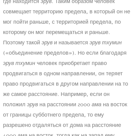
где находится
эрув
. Таким образом человек
совмещает территорию предела, в который он не
мог пойти раньше, с территорией предела, по
которому он мог перемещаться и раньше.
Поэтому такой
эрув
и называется
эрув тхумин
(«объединение пределов»). Но если благодаря
эрув тхумин
человек приобретает право
продвигаться в одном направлении, он теряет
право продвигаться в другом направлении на то
же самое расстояние. Например, если он
положил
эрув
на расстоянии 2000
ама
на восток
от границы субботнего предела, то ему
разрешено отдаляться от дома на расстояние
4000
ама
на восток, тогда как на запад ему