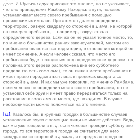
деле. И
Шульхан арух
приводит это мнение, но не указывает,
что оно принадлежит Рамбаму.Находясь в пути, человек
устанавливает место своего пребывания с помощью
произносимых им слов. При этом он должен определить
территорию, равную квадрату со стороной в 4
ама
, на которой
он намерен пребывать, – например, вокруг ствола
определенного дерева. Если же он не указал точное место, то,
по мнению большинства ранних законоучителей, местом его
пребывания является вся территория, в отношении которой он
имеет сомнение. А если человек сказал, что место его
пребывания будет находиться под определенным деревом, но
половина этого дерева расположена вне его субботнего
предела (то есть 2000
ама
), то он лишен места пребывания и
имеет право передвигаться лишь в пределах квадрата со
стороной в 4
ама
. И как мы уже говорили, по мнению Рамбама,
если человек не определил место своего пребывания, он не
установил себе
эрув
и имеет право передвигаться только на
расстояние в 2000
ама
от места, где находится. В случае
необходимости можно положиться на это мнение.
[14]
. Казалось бы, в крупных городах в большинстве случаев
установление
эрува
с помощью пищи не имеет действия. Ведь,
как мы уже говорили в п. 4, если человек проводит субботу вне
города, то вся территория города не считается для него
«квадратом со стороной в 4
ама
», и в пределах города он