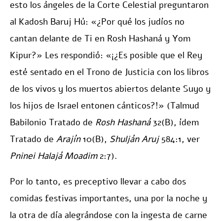
esto los ángeles de la Corte Celestial preguntaron
al Kadosh Baruj Hú: «¿Por qué los judíos no
cantan delante de Ti en Rosh Hashaná y Yom
Kipur?» Les respondió: «¡¿Es posible que el Rey
esté sentado en el Trono de Justicia con los libros
de los vivos y los muertos abiertos delante Suyo y
los hijos de Israel entonen cánticos?!» (Talmud
Babilonio Tratado de
Rosh Hashaná
32(B), ídem
Tratado de
Arajín
10(B),
Shulján Aruj
584:1, ver
Pninei Halajá Moadim
2:7).
Por lo tanto, es preceptivo llevar a cabo dos
comidas festivas importantes, una por la noche y
la otra de día alegrándose con la ingesta de carne