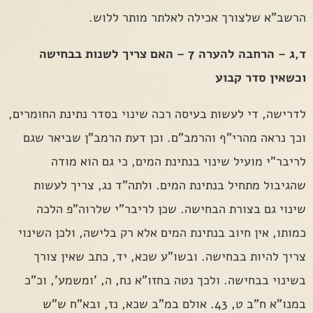
הרשב"א שלצורך אכילה לאלתר מותר ללוש.
ד,ג – הרחבה להערה 7 – האם צריך לשנות בבחישה
וכשאין סדר קבוע
לדרישה, די לעשות בעיסה רכה שינוי בסדר נתינת החומרים,
וכך נראה מהרי"ף והרמב"ם. וכן דעת הרמב"ן שביאר שגם
לריבר"י מועיל שינוי בנתינת המים, כי גם הוא מודה
שהגיבול מתחיל בנתינת המים. ולתה"ד נג, צריך לעשות
שינוי גם בצורת הבחישה. שכן לריבר"י שלרוה"פ הלכה
כמותו, אין חיוב בנתינת המים אלא רק בלישה, ולכן השינוי
צריך להיות בבחישה. ובשו"ע שכא, יד, כתב שאין צורך
בשינוי בבחישה. ולכך נטה בחזו"א נח, ה, 'ומשמע', וכ"כ
במנו"א ח"ב ט, 43. אולם במ"ב שכא, נז, ובא"ח ש"ש