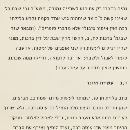
נהיה בדברו רק אם הוא לשתייה גמורה, משא"כ גבי שבת כל
שאינו קשה כ"כ עד שיתהוה גוש אחד בקמח נקרא בלילתו
רכה ואין איסור גיבולו אלא מדברי סופרים". (ומבאר שזה
שבגמ' ברכות לח, ב, הקשו מדין שבת על דין ברכות, מפני
שהיו רגילים לעשות רק שני אופנים של עיסות, או עבה
לגמרי לאכול ולשבוע, או רכה לרפואה, ודייקו ממה שכתוב
בוחשין שאין מדובר על עיסה עבה).
ד,ב – עשיית מיונז
כתב בלוית חן סז, שמותר לעשות מיונז שמורכב מביצים,
שמן וחרדל וסוכר וקצת מלח הואיל וזו עיסה רכה. ולא יטרוף
לערבם בכוח אלא מערב בנחת, וכדי לאכול לאלתר. ועיקר
ההיתר מפני שזו עיסה רכה, ועוד הוסיף וצירף את סברת