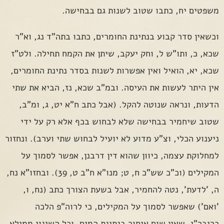
משפטים יח, כתבו שטוב לשנות גם בבחישה.
וכשאין סדר קבוע בנתינת החומרים, כתבו בתה"ד נג, וא"ר
שכא, כ, ותו"ש ל, וחק יעקב, שיתן את הקמח תחילה. ולט"ז
שכא, יא, הואיל ואין אפשרות לשנות בסדר נתינת החומרים,
אין היתר לעשות את העיסה. ובמ"ב שכא, נז, הביא את שתי
הדעות, ונראה שנוטה להקל. (אבל כתב ח"א יט, ג, ומ"ב,
שטוב שיחמיר בבחישה שלא לבחוש בכף אלא רק על ידי
ניענוע הכלי, וצ"ע מדוע לא יועיל לבחוש שתי וערב). ונחזור
למחלוקת עצמה, כיוון שהוא דין דרבנן, אפשר לסמוך על
המקילים (וכ"כ שש"כ ח, ט; מנו"א ח"ב ט, 39). ובחזו"א נח,
ה, 'לדעת', נטה להחמיר, אבל בשעת הצורך כתב (נח, ו,
'ואם') שאפשר לסמוך על המקילים, כי לרוה"פ הלכה
כריבר"י, שאין שום איסור בנתינת המים, וכל השינוי ממילא