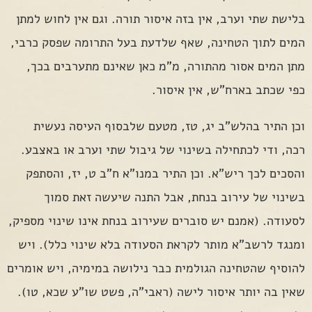
בלישת שתי וערב, אין בזה איסור תורה. וגם אין לחוש למתן
המים לתוך הטחינה, שאף שלדעת בעל התרומה שפסק כרבי,
מתן המים אסור מהתורה, מ"מ כאן שאינם מתערבים בכך,
כפי שכתב בארח"ש, אין איסור.
וכן התיר בהלש"ב יג, טז, מטעם שלבסוף העיסה נעשית
רכה, ודי לכתחילה בשינוי של גיבול שתי וערב או באצבע.
והסכים לכך ריש"א. וכן התיר במנו"א ח"ב ט, יז, והסתפק
בשינוי של עירוב בנחת, אבל התנה שיעשה זאת סמוך
לסעודה. (אמנם יש סוברים שעירוב בנחת אינו שינוי מספיק,
ומנגד לרשב"א מותר לקראת הסעודה בלא שינוי כלל). ויש
להוסיף שהטחינה הגולמית כבר נילושה במימיה, ויש אומרים
שאין בה יותר איסור לישה (ראבי"ה, פשט שו"ע שכא, טו).