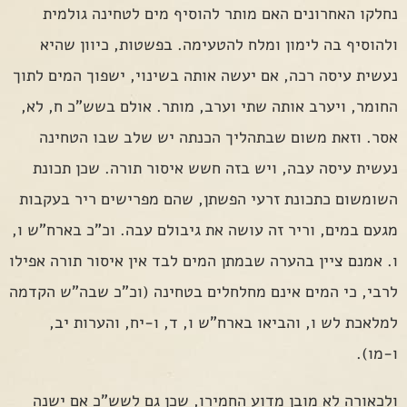
נחלקו האחרונים האם מותר להוסיף מים לטחינה גולמית
ולהוסיף בה לימון ומלח להטעימה. בפשטות, כיוון שהיא
נעשית עיסה רכה, אם יעשה אותה בשינוי, ישפוך המים לתוך
החומר, ויערב אותה שתי וערב, מותר. אולם בשש"כ ח, לא,
אסר. וזאת משום שבתהליך הכנתה יש שלב שבו הטחינה
נעשית עיסה עבה, ויש בזה חשש איסור תורה. שכן תכונת
השומשום כתכונת זרעי הפשתן, שהם מפרישים ריר בעקבות
מגעם במים, וריר זה עושה את גיבולם עבה. וכ"כ בארח"ש ו,
ו. אמנם ציין בהערה שבמתן המים לבד אין איסור תורה אפילו
לרבי, כי המים אינם מחלחלים בטחינה (וכ"כ שבה"ש הקדמה
למלאכת לש ו, והביאו בארח"ש ו, ד, ו-יח, והערות יב,
ו-מו).
ולכאורה לא מובן מדוע החמירו, שכן גם לשש"כ אם ישנה