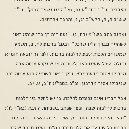
לצדדים. וכ"כ החזו"א נח, ט: "היינו נשפך ונרוק". וכ"כ
שש"כ ח, ח, הלש"ב יג, ו, והרבה אחרונים.
ואמנם כתב בשו"ע (רח, ו): "ואם היה רך כדי שיהא ראוי
לשתייה מברך עליו שהכל". ובגמ' ברכות לח, ב, משמע
שמשווים הלכות שבת להלכות ברכות. ולפי זה יוצאת חומרא
גדולה, שכל שאינו ראוי לשתייה ממש נקרא עיסה עבה
וגיבולו אסור מדאורייתא, ורק הראוי לשתייה הוא עיסה רכה
שגיבולו אסור מדרבנן. וכ"כ במנו"א ח"ב, ט, יב.
אבל דבריו אינם נכונים להלכה, כי יש לחלק בין הלכות
ברכות להלכות שבת, וכפי שכתב בשביתת השבת (בא"ר לו):
"ולא דמי שבת לברכות, רק האי כדיניה והאי כדיניה, לגבי
ברכות כל שסועד את הלב מברך במ"מ, ואינו מברך שהכל