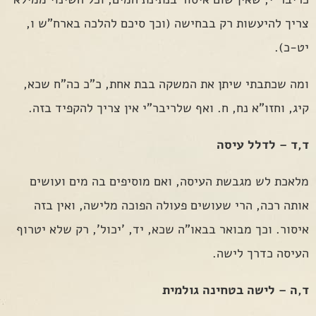
צריך להיעשות רק בבחישה (וכך סיכם להלכה בארח"ש ו,
יט-כ).
ומה שכתבתי שיתן את המשקה בבת אחת, כ"כ כה"ח שכא,
קיג, וחזו"א נח, ח. ואף שלריבר"י אין צריך להקפיד בזה.
ד,ד – לדלל עיסה
מלאכת לש מגבשת העיסה, ואם מוסיפים בה מים ועושים
אותה רכה, הרי שעושים פעולה הפוכה מלישה, ואין בזה
איסור. וכך מבואר בבאו"ה שכא, יד, 'יכול', רק שלא יטרוף
העיסה כדרך לישה.
ד,ה – לישה בטחינה גולמית