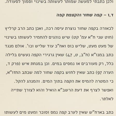
ולכן כתבתי למעשה שמותר לעשותה בשינוי וסמוך לסעודה.
ד,ו – קפה שחור והקצפת קפה
לכאורה בקפה שחור נוצרת עיסה רכה, ואכן כתב הרב קרליץ
(חוט שני ח"א עמ' קט) שיש נוהגים להחמיר לעשותו בשינוי
של מעט מעט, שליש כוס ואח"כ עוד שליש וכו'. אולם מנגד
כתב במנו"א (ח"ב, ט, 47) שאין גרגירי הקפה נעשים בלילה
כלל, רק מעורבים או נמסים במים. וכן במנחת איש (פרק ד,
הערה 97) כתב שאין לחוש בקפה שחור למה שכתב החזו"א,
כי המטרה להמיס את הקפה בתוך המים. והמנהג להקל.
ואפשר לצרף את דעת הרשב"א הואיל והוא לצורך שתייה
לאלתר.
כתב בארח"ש שאין לערב קפה נמס וסוכר ומעט מים לעשותו