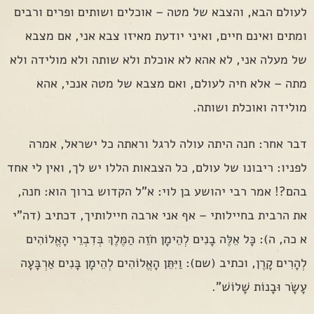
לעולם הבא, והצבא של מטה – אוכלים ושותים ופרים ורבים
ומתים ואינם חיים, ואיני יודעת מאיזו צבא אני, אם מצבא
של מעלה אני, לא אהא לא אוכלת ולא שותה ולא מולידה ולא
מתה – אלא חיה לעולם, ואם מצבא של מטה אנכי, אהא
מולידה ואוכלת ושותה.
דבר אחר: חנה היתה עולה לרגל וראתה כל ישראל, אמרה
לפניו: ריבונו של עולם, כל הצבאות הללו יש לך, ואין לי אחד
בהם?! אמר רבי יהושע בן לוי: א"ל הקדוש ברוך הוא: חנה,
את הרבית בחיילותי – אף אני ארבה חיילותיך, דכתיב (דה"י
א כה, ה): כָּל אֵלֶּה בָנִים לְהֵימָן חֹזֵה הַמֶּלֶךְ בְּדִבְרֵי הָאֱלוֹהִים
לְהָרִים קָרֶן, וכתיב (שם): וַיִּתֵּן הָאֱלוֹהִים לְהֵימָן בָּנִים אַרְבָּעָה
עָשָׂר וּבָנוֹת שָׁלוֹשׁ".