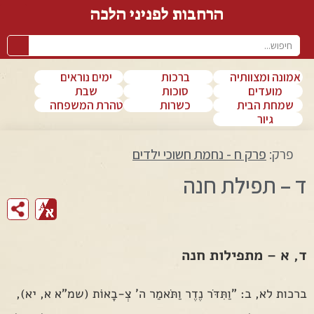
הרחבות לפניני הלכה
אמונה ומצוותיה
ברכות
ימים נוראים
מועדים
סוכות
שבת
שמחת הבית
כשרות
טהרת המשפחה
גיור
פרק:
פרק ח - נחמת חשוכי ילדים
ד – תפילת חנה
ד, א – מתפילות חנה
ברכות לא, ב: "וַתִּדֹּר נֶדֶר וַתֹּאמַר ה' צְ-בָאוֹת (שמ"א א, יא),