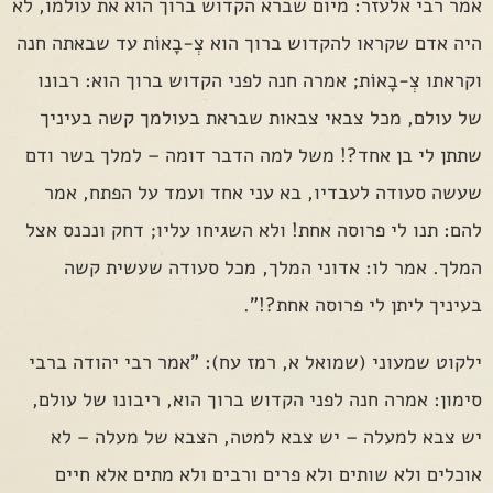
אמר רבי אלעזר: מיום שברא הקדוש ברוך הוא את עולמו, לא
היה אדם שקראו להקדוש ברוך הוא צְ-בָאוֹת עד שבאתה חנה
וקראתו צְ-בָאוֹת; אמרה חנה לפני הקדוש ברוך הוא: רבונו
של עולם, מכל צבאי צבאות שבראת בעולמך קשה בעיניך
שתתן לי בן אחד?! משל למה הדבר דומה – למלך בשר ודם
שעשה סעודה לעבדיו, בא עני אחד ועמד על הפתח, אמר
להם: תנו לי פרוסה אחת! ולא השגיחו עליו; דחק ונכנס אצל
המלך. אמר לו: אדוני המלך, מכל סעודה שעשית קשה
בעיניך ליתן לי פרוסה אחת?!".
ילקוט שמעוני (שמואל א, רמז עח): "אמר רבי יהודה ברבי
סימון: אמרה חנה לפני הקדוש ברוך הוא, ריבונו של עולם,
יש צבא למעלה – יש צבא למטה, הצבא של מעלה – לא
אוכלים ולא שותים ולא פרים ורבים ולא מתים אלא חיים