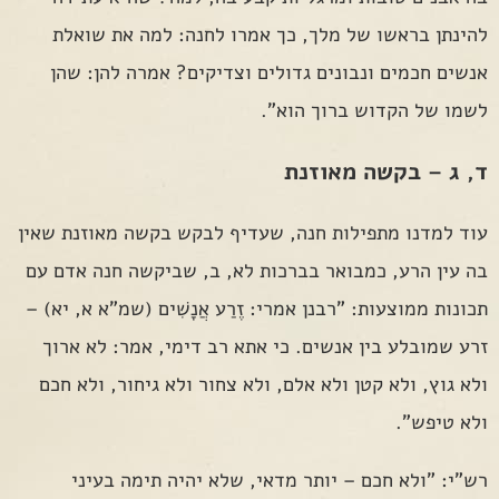
להינתן בראשו של מלך, כך אמרו לחנה: למה את שואלת
אנשים חכמים ונבונים גדולים וצדיקים? אמרה להן: שהן
לשמו של הקדוש ברוך הוא".
ד, ג – בקשה מאוזנת
עוד למדנו מתפילות חנה, שעדיף לבקש בקשה מאוזנת שאין
בה עין הרע, כמבואר בברכות לא, ב, שביקשה חנה אדם עם
תכונות ממוצעות: "רבנן אמרי: זֶרַע אֲנָשִׁים (שמ"א א, יא) –
זרע שמובלע בין אנשים. כי אתא רב דימי, אמר: לא ארוך
ולא גוץ, ולא קטן ולא אלם, ולא צחור ולא גיחור, ולא חכם
ולא טיפש".
רש"י: "ולא חכם – יותר מדאי, שלא יהיה תימה בעיני