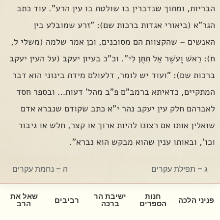
הבריות, ומתוך שנדברין בו שולטת בו עין הרע". עוד כתב
הגר"א (ביאורי אגדות ברכות שם): "זרע שמובלע בין
האנשים – שהקצוות הם מסוכנים, וכן אמר שלמה (משלי ל,
ח): רֵאשׁ וָעֹשֶׁר אַל תִּתֶּן לִי". וכ"כ בעיון יעקב (על העין יעקב
ברכות שם): "ועוד יש לומר, דלעולם מידת בינוני הוא דבר
המתקיים, כדאיתא ברמב"ם פ"ב מהל' דעות… ובספר חסד
לאברהם חלק עין יעקב נהר י"א כתב שקודם שנברא אדם
שואלין אותו אם רצונו להיות ארוך או קצר, חלש או גיבור
וכו', ובאותו ענין שהוא מבקש הוא נברא".
ג – תפילת עקרים
ה – נחמת עקרים
חנות
ישיבת הר
שאל את
פניני הלכה
רביבים
הספרים
ברכה
הרב