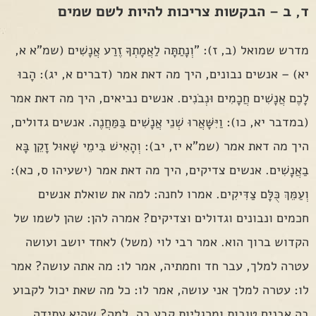
ד, ב – הבקשות צריכות להיות לשם שמים
מדרש שמואל (ב, ז): "וְנָתַתָּה לַאֲמָתְךָ זֶרַע אֲנָשִׁים (שמ"א א,
יא) – אנשים נבונים, היך מה דאת אמר (דברים א, יג): הָבוּ
לָכֶם אֲנָשִׁים חֲכָמִים וּנְבֹנִים. אנשים נביאים, היך מה דאת אמר
(במדבר יא, כו): וַיִּשָּׁאֲרוּ שְׁנֵי אֲנָשִׁים בַּמַּחֲנֶה. אנשים גדולים,
היך מה דאת אמר (שמ"א יז, יב): וְהָאִישׁ בִּימֵי שָׁאוּל זָקֵן בָּא
בַאֲנָשִׁים. אנשים צדיקים, היך מה דאת אמר (ישעיהו ס, כא):
וְעַמֵּךְ כֻּלָּם צַדִּיקִים. אמרו לחנה: למה את שואלת אנשים
חכמים ונבונים וגדולים וצדיקים? אמרה להן: שהן לשמו של
הקדוש ברוך הוא. אמר רבי לוי (משל) לאחד יושב ועושה
עטרה למלך, עבר חד וחמתיה, אמר לו: מה אתה עושה? אמר
לו: עטרה למלך אני עושה, אמר לו: כל מה שאת יכול לקבוע
בה אבנים טובות ומרגליות קבע בה, למה? שהיא עתידה