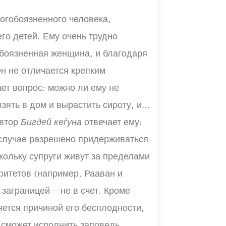
богобоязненного человека,
го детей. Ему очень трудно
гобоязненная женщина, и благодаря
н не отличается крепким
ает вопрос: можно ли ему не
зять в дом и вырастить сироту, или
Автор
Бигдей кеѓуна
отвечает ему:
 случае разрешено придерживаться
кольку супруги живут за пределами
ритетов (например, Рааван и
 заграницей – не в счет. Кроме
яется причиной его бесплодности,
е сможет исполнить заповедь