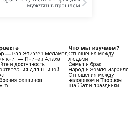
мужчин в прошлом
роекте
Что мы изучаем?
ор — Рав Элиэзер Меламед
Отношения между
ия книг — Пниней Алаха
людьми
йте и доступность
Семья и брак
ертвования для Пниней
Народ и Земля Израиля
ха
Отношения между
брения раввинов
человеком и Творцом
vim
Шаббат и праздники