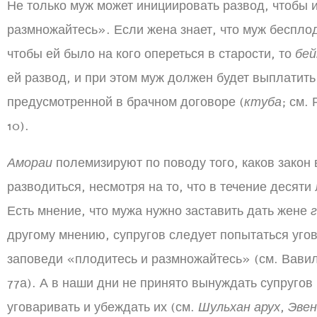
Не только муж может инициировать развод, чтобы 
размножайтесь». Если жена знает, что муж бесплоде
чтобы ей было на кого опереться в старости, то
бей
ей развод, и при этом муж должен будет выплатит
предусмотренной в брачном договоре (
ктуба
; см.
10).
Амораи
полемизируют по поводу того, каков закон 
разводиться, несмотря на то, что в течение десяти 
Есть мнение, что мужа нужно заставить дать жене
другому мнению, супругов следует попытаться уго
заповеди «плодитесь и размножайтесь» (см. Вавил
77а). А в наши дни не принято вынуждать супругов
уговаривать и убеждать их (см.
Шульхан арух
,
Эвен