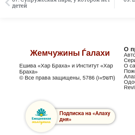
детей
О п
Жемчужины Ѓалахи
Авт
Сер
Ешива «Хар Браха» и Институт «Хар
О са
Пож
Браха»
Ала
© Все права защищены, 5786 (תשפ»ו)
Одо
Revi
Подписка на «Алаху
дня»