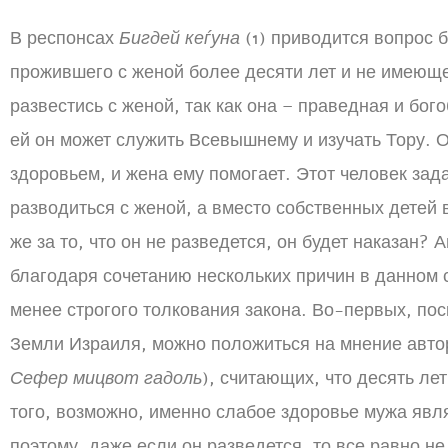
В респонсах
Бигдей кеѓуна
(1) приводится вопрос 
прожившего с женой более десяти лет и не имеюще
развестись с женой, так как она – праведная и бо
ей он может служить Всевышнему и изучать Тору. О
здоровьем, и жена ему помогает. Этот человек зад
разводиться с женой, а вместо собственных детей в
же за то, что он не разведется, он будет наказан? 
благодаря сочетанию нескольких причин в данном
менее строгого толкования закона. Во-первых, пос
Земли Израиля, можно положиться на мнение авто
Сефер мицвот гадоль
), считающих, что десять лет
того, возможно, именно слабое здоровье мужа явл
поэтому, даже если он разведется, то все равно н