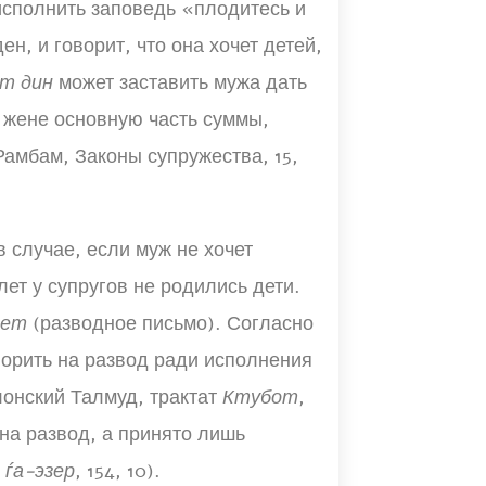
исполнить заповедь «плодитесь и
н, и говорит, что она хочет детей,
т дин
может заставить мужа дать
ь жене основную часть суммы,
 Рамбам, Законы супружества, 15,
в случае, если муж не хочет
лет у супругов не родились дети.
гет
(разводное письмо). Согласно
ворить на развод ради исполнения
онский Талмуд, трактат
Ктубот
,
 на развод, а принято лишь
 ѓа-эзер
, 154, 10).