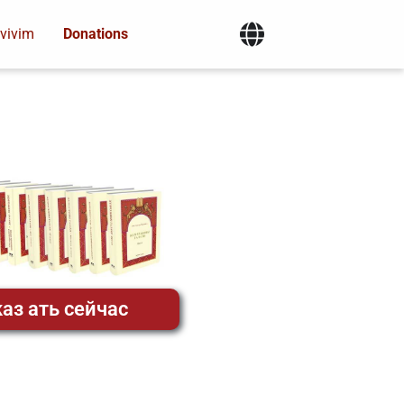
vivim
Donations
аз ать сейчас