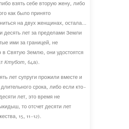
ибо взять себе вторую жену, либо
ого как было принято
иться на двух женщинах, осталась
ли десять лет за пределами Земли
тые ими за границей, не
ю в Святую Землю, они удостоятся
ат
Ктубот
, 64а).
ять лет супруги прожили вместе и
длительного срока, либо если кто-
 десяти лет, это время не
ыкидыш, то отсчет десяти лет
ства, 15, 11-12).