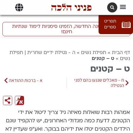
פניני הלכה
תרגומים | languages
תפריט
התכוננו לשנה החדשה, הזמינו סימניות לימוד שנתיות
ספרים
חינם!
דף הבית
»
תפילת נשים
»
ה - נטילת ידיים שחרית | תפילת
נשים
»
ט – קטנים
ט – קטנים
ח – מאכלים שנגעו בהם לפני
א – ברכות ההודאה
הנטילה
אמהות רבות שואלות מאיזה גיל צריך ליטול את ידי
הקטנים. לדעת כמה מגדולי האחרונים, יש להקפיד שגם
הילדים הקטנים יטלו את ידיהם בבוקר. ואע”פ שעדיין לא