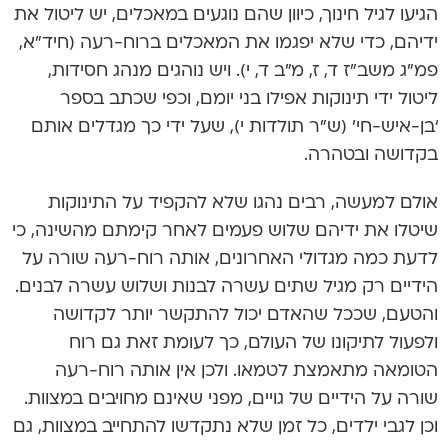
הגיעו לגיל חינוך, כיוון שהם נוגעים במאכלים, יש ליטול את
ידיהם, כדי שלא יפגמו את המאכלים ברוח-רעה (חיד”א,
פמ”ג משב”ז ד, ז, מ”ב ד, י). ויש נוהגים מנהג חסידות,
ליטול ידי תינוקות אפילו בני יומם, וכפי שכתב בספר
‘בן-איש-חי’ (ש”ר תולדות י), שעל ידי כך מגדלים אותם
בקדושה ובטהרה.
אולם למעשה, רבים נהגו שלא להקפיד על התינוקות
שיטלו את ידיהם שלוש פעמים לאחר קימתם מהשינה, כי
לדעת כמה מגדולי האחרונים, אותה רוח-רעה שורה על
הידיים רק מגיל שתים עשרה לבנות ושלוש עשרה לבנים.
והטעם, שככל שהאדם יכול להתקשר יותר לקדושה
ולפעול לתיקונו של העולם, כך לעומת זאת גם רוח
הטומאה מתאמצת לטמאו. ולכן אין אותה רוח-רעה
שורה על הידיים של גויים, מפני שאינם מחויבים במצוות.
וכן לגבי ילדים, כל זמן שלא נתקדשו להתחייב במצוות, גם