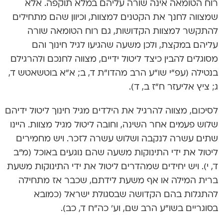
רוח הטומאה אינה שורה עליהם במלא תוקפה. אלא
שמצווה לחנך את הקטנים למצוות, וכיוון שהם מתחילים
להתקשר למצוות הקדושות, גם רוח הטומאה שורה
עליהם במקצת, ולכן משעה שהגיעו לגיל חינוך והם
מסוגלים להבין כיצד ליטול ידיים, מצווה לחנכם ולהרגילם
בנטילה (עפ”י שו”ע הרב מהדו”ת ד, ב; א”א בוטשאטש ד,
ג; ציץ אליעזר ח”ז ב, ד).
לסיכום, מצווה להרגיל את הילדים מגיל חינוך ליטול ידיהם
שלוש פעמים אחר השינה, וחובה ליטול מגיל מצוות. היינו
שתים עשרה לנקבה ושלוש עשרה לזכר. ויש מחמירים
ליטול את ידי התינוקות משעה שהם נוגעים באוכל (מ”ב
ד, י). ויש יחידים שמהדרים ליטול את ידי התינוקות משעת
ברית המילה או אף משעת לידתם, שכבר אז מתחילה
להתגלות בהם הקדושה שבסגולת ישראל (כמובא
בסוגריים בשו”ע הרב שם, וע’ כה”ח ד, כב).