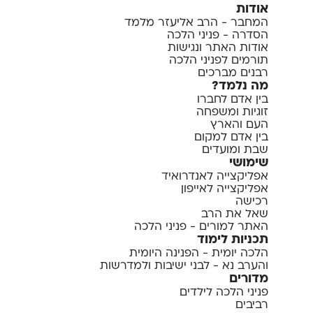
אודות
המחבר - הרב אליעזר מלמד
הסדרה - פניני הלכה
אודות האתר ונגישות
תורמים לפניני הלכה
רבנים מברכים
מה נלמד?
בין אדם לחברו
זוגיות ומשפחה
העם והארץ
בין אדם למקום
שבת ומועדים
שימושי
אפליקצייה לאנדרואיד
אפליקצייה לאייפון
רכישה
שאל את הרב
האתר למורים - פניני הלכה
תכניות לימוד
הלכה יומית - הפנינה היומית
והערב נא - לבני ישיבות ולמדרשות
מדורים
פניני הלכה לילדים
רביבים