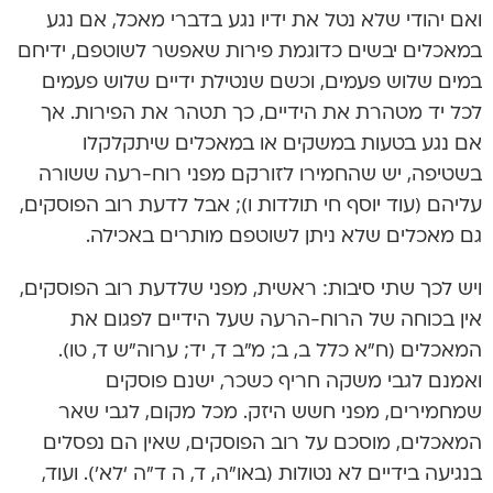
ואם יהודי שלא נטל את ידיו נגע בדברי מאכל, אם נגע
במאכלים יבשים כדוגמת פירות שאפשר לשוטפם, ידיחם
במים שלוש פעמים, וכשם שנטילת ידיים שלוש פעמים
לכל יד מטהרת את הידיים, כך תטהר את הפירות. אך
אם נגע בטעות במשקים או במאכלים שיתקלקלו
בשטיפה, יש שהחמירו לזורקם מפני רוח-רעה ששורה
עליהם (עוד יוסף חי תולדות ו); אבל לדעת רוב הפוסקים,
גם מאכלים שלא ניתן לשוטפם מותרים באכילה.
ויש לכך שתי סיבות: ראשית, מפני שלדעת רוב הפוסקים,
אין בכוחה של הרוח-הרעה שעל הידיים לפגום את
המאכלים (ח”א כלל ב, ב; מ”ב ד, יד; ערוה”ש ד, טו).
ואמנם לגבי משקה חריף כשכר, ישנם פוסקים
שמחמירים, מפני חשש היזק. מכל מקום, לגבי שאר
המאכלים, מוסכם על רוב הפוסקים, שאין הם נפסלים
בנגיעה בידיים לא נטולות (באו”ה, ד, ה ד”ה ‘לא’). ועוד,