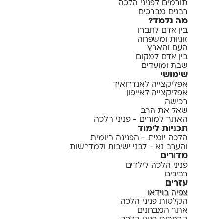
תורמים לפניני הלכה
רבנים מברכים
מה נלמד?
בין אדם לחברו
זוגיות ומשפחה
העם והארץ
בין אדם למקום
שבת ומועדים
שימושי
אפליקצייה לאנדרואיד
אפליקצייה לאייפון
רכישה
שאל את הרב
האתר למורים - פניני הלכה
תכניות לימוד
הלכה יומית - הפנינה היומית
והערב נא - לבני ישיבות ולמדרשות
מדורים
פניני הלכה לילדים
רביבים
עזרים
צפיה בוידאו
הקלטות פניני הלכה
אתר המבחנים