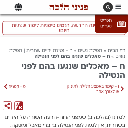
פניני הלכה
תרגומים | languages
תפריט
התכוננו לשנה החדשה, הזמינו סימניות לימוד שנתיות
ספרים
חינם!
דף הבית
»
תפילת נשים
»
ה - נטילת ידיים שחרית | תפילת
נשים
»
ח – מאכלים שנגעו בהם לפני הנטילה
ח – מאכלים שנגעו בהם לפני
הנטילה
ז – קימה באמצע הלילה לתינוק
ט – קטנים
או לצורך אחר
למדנו (בהלכה ב) שמפני הרוח-הרעה השורה על הידיים
בשחרית, אין לגעת לפני הנטילה בדברי מאכל ומשקה.