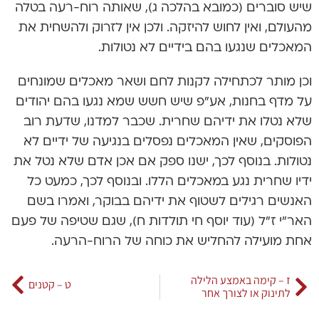
שיש סוברים (כמובא בהלכה ג), שאותה רוח-רעה בטלה
מהעולם, ואין לחוש להיזקה. ולכן אין לזרוק ולהשחית את
המאכלים שנגעו בהם בידיים לא נטולות.
וכן מותר לכתחילה לקנות לחם ושאר מאכלים שמונחים
על מדף בחנות, אע”פ שיש חשש שמא נגעו בהם יהודים
שלא נטלו את ידיהם שחרית. שכבר למדנו, שדעת רוב
הפוסקים, שאין המאכלים נפסלים בנגיעה של ידיים לא
נטולות. בנוסף לכך, ישנו ספק אם אכן אדם שלא נטל את
ידיו שחרית נגע במאכלים הללו. ובנוסף לכך, כמעט כל
האנשים רגילים לשטוף את ידיהם בבוקר, ואמרו בשם
האר”י ז”ל (עוד יוסף חי תולדות ח), שגם שטיפה של פעם
אחת מועילה להחליש את כוחה של הרוח-הרעה.
ז – קימה באמצע הלילה
ט – קטנים
לתינוק או לצורך אחר