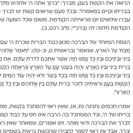
הרואה את הקשת בענן, מברך: “ברוך אתה ה’ אלוהינו מלך 
בבריתו וקיים במאמרו”. ובכל פעם שרואים קשת יש לברך
עברו שלושים יום מראייתה הקודמת. משום שכל הופעה 
הקודמת חלפה לה (ברכ”י; מ”ב רכט, ב).
הנוסח המיוחד של הברכה מכוון כנגד הברית שכרת ה’ עם נח
מבול על הארץ, שנאמר (בראשית ט, יב-טז): “וַיֹּאמֶר אֱלוֹהִים זֹאת
בֵּינִי וּבֵינֵיכֶם וּבֵין כָּל נֶפֶשׁ חַיָּה אֲשֶׁר אִתְּכֶם לְדֹרֹת עוֹלָם. אֶת קַשׁ
בְּרִית בֵּינִי וּבֵין הָאָרֶץ. וְהָיָה בְּעַנְנִי עָנָן עַל הָאָרֶץ וְנִרְאֲתָה הַקֶּשׁ
בֵּינִי וּבֵינֵיכֶם וּבֵין כָּל נֶפֶשׁ חַיָּה בְּכָל בָּשָׂר וְלֹא יִהְיֶה עוֹד הַמַּיִם
הַקֶּשֶׁת בֶּעָנָן וּרְאִיתִיהָ לִזְכֹּר בְּרִית עוֹלָם בֵּין אֱלוֹהִים וּבֵין כָּל נ
הָאָרֶץ”.
אמרו חכמים (חגיגה טז, א), שאין ראוי להסתכל בקשת, מפ
בריתו של ה’, וכל המסתכל בה הרבה אינו חס על כבוד קונ
לברך את הברכה ודאי מותר. ויש אומרים, שמאחר שאין ר
יברך, אבל אין ראוי לספר לחבירו שהקשת נראית בשמיים (מ”