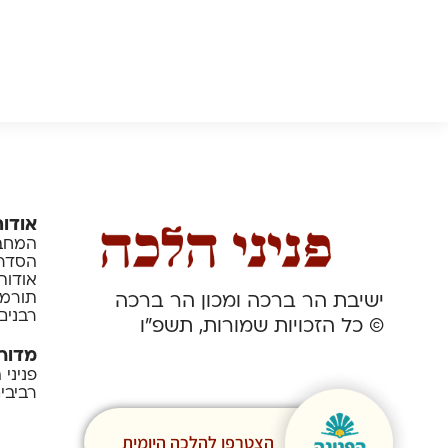
אודות
המחבר
הסדרה
אודות
תורמי
ישיבת הר ברכה ומכון הר ברכה
רבנים
© כל הזכויות שמורות, תשפ”ו
מדור
פניני
רביבי
הצטרפו להלכה היומית