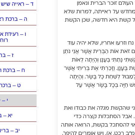
ד – ראייה שיש
העולם זוכר הברית ונאמן
 מחדש על ראייתה, למרות שלא
ה – ברכת ראי
של קשת היא חדשה, שכן הקשת
ו – רעידת א
רוחו
 וזרעו אחריו, שלא יהיה עוד
 אוֹת הַבְּרִית אֲשֶׁר אֲנִי נֹתֵן
ז – בר
ְתִּי נָתַתִּי בֶּעָנָן וְהָיְתָה לְאוֹת
ֶת בֶּעָנָן. וְזָכַרְתִּי אֶת בְּרִיתִי אֲשֶׁר
ח – ברכת הא
 לְמַבּוּל לְשַׁחֵת כָּל בָּשָׂר. וְהָיְתָה
ט – ברכת
ֶפֶשׁ חַיָּה בְּכָל בָּשָׂר אֲשֶׁר עַל
י – 
ני שהקשת מגלה את כבודו ואת
יא – 
ו. אבל הסתכלות קצרה כדי
אוי להסתכל בקשת, הרואה אותה
יב – בריו
ב רכט, א). ויש אומרים להיפך,