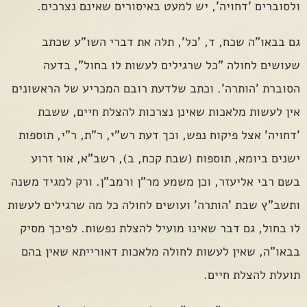
ולסוברים 'דחויה', יש למעט באיסורים שאינם נצרכים.
גם בבאו"ה שכח, ד, 'כל', תלה את דברי השו"ע שכתב
שעושים לחולה "כל שרגילים לעשות לו בחול", בדעה
הסוברת 'הותרה'. וכתב שלדעת רובם המכריע של הראשונים
אין לעשות מלאכות שאינן נצרכות להצלת חיים, ששבת
'דחויה' אצל פיקוח נפש, וכך דעת רש"י, ר"ת, ר"י, תוספות
ישנים ביומא, תוספות (שבת קכח, ב), רשב"א, אור זרוע
בשם רבי אליעזר, וכן משמע מר"ן ורמב"ן. ורק למגיד משנה
ותשב"ץ שבת 'הותרה' ועושים לחולה כל מה שרגילים לעשות
לו בחול, גם דבר שאינו מועיל להצלת נפשות. לפיכך מסיק
בבאו"ה, שאין לעשות לחולה מלאכות דאורייתא שאין בהם
תועלת להצלת חיים.