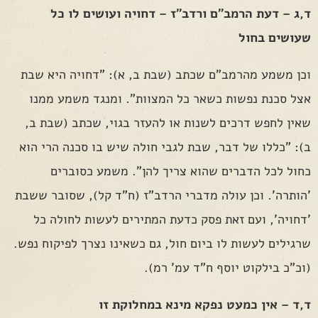
ד,ג – דעת הרמב"ם ורדב"ז – דחויה ועושים לו כל
שעושים בחול
וכן משמע מהרמב"ם שכתב (שבת ב, א): "דחויה היא שבת
אצל סכנת נפשות כשאר כל המצוות". ומנגד משמע ממנו
שאין לחפש דרכים לשנות או להעזר בגוי, שכתב (שבת ב,
ב): "כללו של דבר, שבת לגבי חולה שיש בו סכנה הרי הוא
כחול לכל הדברים שהוא צריך להן". משמע כסוברים
'הותרה'. וכן עולה מדברי הרדב"ז (ח"ד קל), שסובר ששבת
'דחויה', ועם זאת פסק כדעת המתירים לעשות לחולה כל
שרגילים לעשות לו ביום חול, גם כשאינו נצרך לפיקוח נפש.
(וכ"כ בילקוט יוסף ח"ד עמ' רמ).
ד,ד – אין כמעט נפקא מינא במחלוקת זו