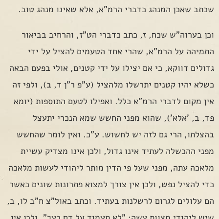
שכתב שאכן המנהג כדברי הרמ"א, אלא שאינו מנהג טוב.
וכן בערוה"ש שכח, ז, כתב כדברי הט"ז, והרחיב בביאור
התמיהה על הרמ"א, שהרי אחד הטעמים להציל על ידי
גדולים דווקא, כי אם יצילו על ידי קטנים, אולי בפעם הבאה
כשלא יהיו קטנים יתרשלו מלהציל (ע"פ ר"ן ד, ב), ולפי זה
אין מקום לדברי הרמ"א כלל. ואפילו לטעם התוספות (יומא
פד, ב, 'אלא'), שהוא מפני החשש שמא הנכרי יתעצל
בהצלתו, הרי גם לזה יש לחשוש. ע"כ. ואין לומר שהחשש
מפני ההכשלה לעתיד אינו גדול, ולכן אינו מצדיק עשיית
מלאכה עתה, מפני שעל פי הדין מותר ליהודי לעשות מלאכה
כדי להציל נפש, ולכן אין צורך למצוא פתרונות שונים כאשר
הם עלולים לגרום לרשלנות בעתיד. וכתב באול"צ ח"ב לו, ב,
שיש ליהודי מצוות עשה: "לא תעמוד על דם רעך", ולכן אין