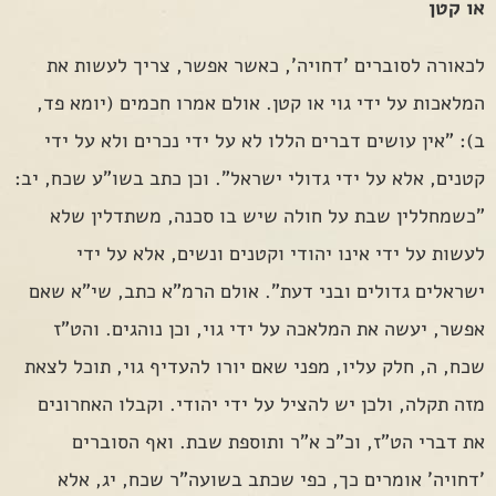
או קטן
לכאורה לסוברים 'דחויה', כאשר אפשר, צריך לעשות את
המלאכות על ידי גוי או קטן. אולם אמרו חכמים (יומא פד,
ב): "אין עושים דברים הללו לא על ידי נכרים ולא על ידי
קטנים, אלא על ידי גדולי ישראל". וכן כתב בשו"ע שכח, יב:
"כשמחללין שבת על חולה שיש בו סכנה, משתדלין שלא
לעשות על ידי אינו יהודי וקטנים ונשים, אלא על ידי
ישראלים גדולים ובני דעת". אולם הרמ"א כתב, שי"א שאם
אפשר, יעשה את המלאכה על ידי גוי, וכן נוהגים. והט"ז
שכח, ה, חלק עליו, מפני שאם יורו להעדיף גוי, תוכל לצאת
מזה תקלה, ולכן יש להציל על ידי יהודי. וקבלו האחרונים
את דברי הט"ז, וכ"כ א"ר ותוספת שבת. ואף הסוברים
'דחויה' אומרים כך, כפי שכתב בשועה"ר שכח, יג, אלא