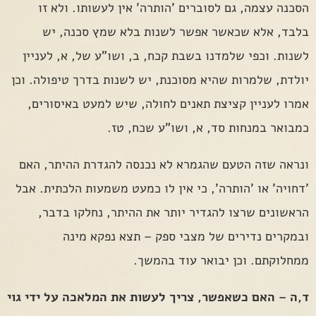
הסכנה עצמה, גם לסוברים 'הותרה' אין לעשותו. ולא זו
בלבד, אלא שכאשר אפשר לשנות בלא שמץ סכנה, יש
לשנות. וכפי שלמדנו בשבת קכח, ב, ושו"ע של, א, לעניין
יולדת, שלמרות שהיא מסוכנת, יש לשנות בדרך טיפולה. וכן
אמרו לעניין קציצת תאנים לחולה, שיש למעט באיסורים,
כמבואר במנחות סד, א, ושו"ע שכח, טז.
ונראה שזה הטעם שהגמרא לא נכנסה להגדרת ההיתר, האם
'דחויה' או 'הותרה', כי אין לו כמעט משמעות הלכתית. אבל
הראשונים שרצו להגדיר יותר את ההיתר, נחלקו בדבר,
ובמקרים נדירים של מצבי ספק – תצא נפקא מינה
ממחלוקתם. וכן יבואר עוד בהמשך.
ד,ה – האם כשאפשר, צריך לעשות את המלאכה על ידי גוי