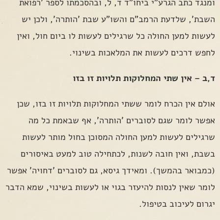
ומנגד כתב הגרע"י ביחו"ד ד, ל, ובהסכמתו לספר 'רפואת
השבת', שלדעת הרמב"ם והשו"ע שבת 'הותרה', ולכן יש
לעשות למען החולה כל שרגילים לעשות לו ביום חול, ואין
לחפש דרכים לעשות את המלאכות בשינוי.
ד,ב – אין שתי המחלוקות תלויות זו בזו
אולם אין הכרח לומר ששתי המחלוקות תלויות זו בזו, שכן
אפשר לומר שגם לסוברים 'הותרה', אף שבאמת כל מה
שרגילים לעשות למען החולה המסוכן בחול מותר לעשות
בשבת, ואין חובה לשנות, לכתחילה טוב למעט באיסורים
(כמבואר בהמשך). ומאידך גיסא, גם לסוברים 'דחויה' אפשר
לומר שאין לנסות להיעזר בגוי או לעשות בשינוי, שמא הדבר
יגרום לעיכוב בטיפול.