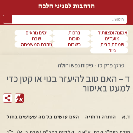
הרחבות לפניני הלכה
אמונה ומצוותיה
ברכות
ימים נוראים
מועדים
סוכות
שבת
שמחת הבית
כשרות
טהרת המשפחה
גיור
פרק:
פרק כז - פיקוח נפש וחולה
ד – האם טוב להיעזר בגוי או קטן כדי
למעט באיסור
ד,א – הותרה ודחויה – האם עושים כל מה שעושים בחול
סיכם בפמ"ג שכח, א"א ט, שלדעת רמב"ם (שבת ב, א), ר"ן