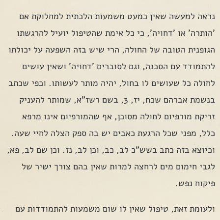
נראה למעשה שאין כמעט משמעות הלכתית למחלוקת אם
'הותרה' או 'דחויה', כי כל אימת שהטיפול יועיל להרגשתו
הגופנית הטובה של החולה, הרי שיש בזה השפעה על יכולתו
להתמודד עם הסכנה, וגם לסוברים 'דחויה' ושאין עושים
לחולה כל שעושים לו בחול, יהיה מותר לעשותו. וכפי שכתב
בנשמת אברהם שכח, יז, 3, בשם רשז"א, שמותר להעניק
זריקת מורפיום לחולה מסוכן, אף שהמורפיום אינו מרפא
כלל, מפני שכל הרגעת כאבים יש בה ספק הצלה לחיי שעה.
וכיוצא בזה כתב בשש"כ לב, כב, וכן לב, נז. וכן שם לב, פא,
לגבי חימום מים לרחצה למרות שאין בהם צורך ישיר של
פיקוח נפש.
ולעומת זאת, טיפול שאין לו שום משמעות להתמודדות עם