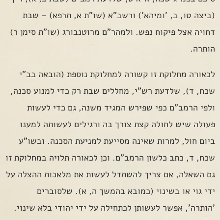
(ביצה טו, ב, 'ומיהא') ורשב"א (שו"ת א, תרפא) – שבת
דחויה אצל פיקוח נפש. ולמהר"ם מרוטנבורג (שו"ת סימן ר)
הותרה.
לכאורה מחלוקת זו קשורה למחלוקת נוספת (הובאה בב"י
שכח, ד), שלדעת רש"י, מחללים שבת רק כדי למנוע סכנה,
ולפי הרמב"ם כפי שפירש המגיד משנה, גם כדי לעשות
פעולה שיש לחולה קצת צורך בה ורגילים לעשותה למענו
ביום חול, למרות שאינה מסייעת למניעת הסכנה. ובשו"ע
שכח, ד, כתב כלשון הרמב"ם. וכן לכאורה תלויה במחלוקת זו
גם השאלה, אם צריך להשתדל לעשות את מלאכות ההצלה על
ידי גוי או בשינוי (כמובא בהמשך ה, א). שלסוברים
'הותרה', אפשר לעשותן לכתחילה על ידי יהודי בלא שינוי.