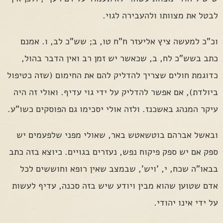
לבטל את מצוותו ולהעבירה לגוי.
וכ"כ למעשה ציץ אליעזר ח"ח טו, ב; שש"כ לב, ו. אמנם
כתב בשש"כ לח, ב, שכאשר יש זמן רב ואין הדבר בהול,
כדוגמת חולים שצריך להדליק להם את החימום (שזה כטיפול
ביולדת), אם אפשר להדליק על ידי גוי עדיף. ואולי זה היה
עיקר המנהג באשכנז. ולזה אולי יסכימו גם הפוסקים כשו"ע.
ובאשל אברהם בוטשאטש באר, שאולי מפני שלפעמים יש
ספק אם יש ספק פיקוח נפש, נעזרים בגויים. כיוצא בזה כתב
בבאו"ה שכח, י, 'ויש', שבמצב שאין רופא וחוששים לכל
אדם שטוען שהוא מבין ויודע שיש בזה סכנה, עדיף לעשות
על ידי אינו יהודי.