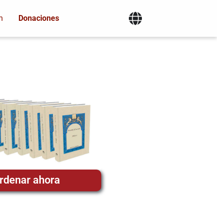
m
Donaciones
rdenar ahora