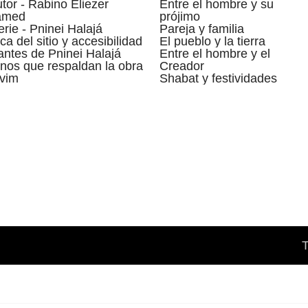
utor - Rabino Eliezer
Entre el hombre y su
amed
prójimo
erie - Pninei Halajá
Pareja y familia
ca del sitio y accesibilidad
El pueblo y la tierra
ntes de Pninei Halajá
Entre el hombre y el
nos que respaldan la obra
Creador
vim
Shabat y festividades