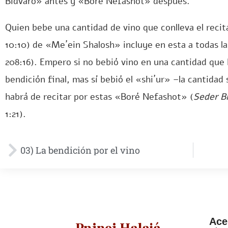
Bidvaró» antes y «Boré Nefashot» después.
Quien bebe una cantidad de vino que conlleva el recit
10:10) de «Me´ein Shalosh» incluye en esta a todas l
208:16). Empero si no bebió vino en una cantidad que 
bendición final, mas sí bebió el «shi´ur» –la cantidad 
habrá de recitar por estas «Boré Nefashot» (
Seder B
1:21).
03) La bendición por el vino
Ace