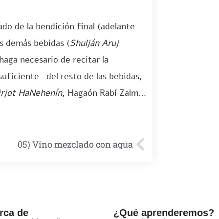
ado de la bendición final (adelante
as demás bebidas (
Shulján Aruj
haga necesario de recitar la
suficiente- del resto de las bebidas,
irjot HaNehenín
, Hagaón Rabí Zalman
05) Vino mezclado con agua
rca de
¿Qué aprenderemos?