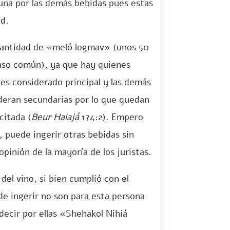
guna por las demás bebidas pues estas
id.
a cantidad de «meló logmav» (unos 50
aso común), ya que hay quienes
 es considerado principal y las demás
ideran secundarias por lo que quedan
citada (
Beur Halajá
174:2). Empero
 puede ingerir otras bebidas sin
opinión de la mayoría de los juristas.
el vino, si bien cumplió con el
de ingerir no son para esta persona
decir por ellas «Shehakol Nihiá