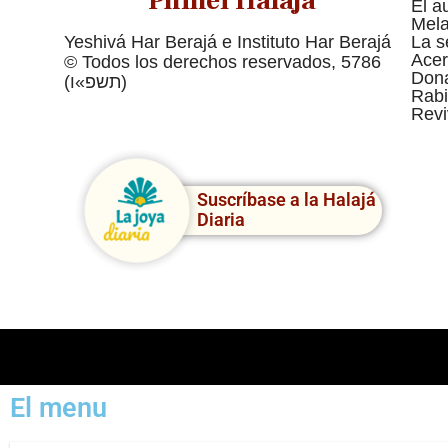
Pninei Halajá
El a
Mel
Yeshivá Har Berajá e Instituto Har Berajá
La s
Acer
© Todos los derechos reservados, 5786
Dona
(תשפ»ו)
Rabi
Revi
Suscríbase a la Halajá
Diaria
El menu