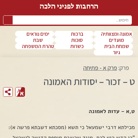
הרחבות לפניני הלכה
אמונה ומצוותיה
ברכות
ימים נוראים
מועדים
סוכות
שבת
שמחת הבית
כשרות
טהרת המשפחה
גיור
פרק:
פרק א - פתיחה
ט – זכור – יסודות האמונה
ט,א – עדות לאמונה
מכילתא דרבי ישמעאל כי תשא (מסכתא דשבתא פרשה א):
"כי קדש היא לכם. מגיד שהשבת מוספת קדושה לישראל,