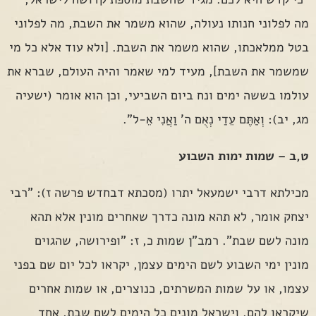
מה לפלוני חנותו נעולה, שהוא משמר את השבת, מה לפלוני
בטל ממלאכתו, שהוא משמר את השבת. [ולא עוד אלא כל מי
שמשמר את השבת], מעיד למי שאמר והיה העולם, שברא את
עולמו בששה ימים ונח ביום השביעי, וכן הוא אומר (ישעיה
מג, יב): וְאַתֶּם עֵדַי נְאֻם ה' וַאֲנִי אֵ-ל".
ט,ב – שמות ימות השבוע
מכילתא דרבי ישמעאל יתרו (מסכתא דבחדש פרשה ז): "רבי
יצחק אומר, לא תהא מונה כדרך שאחרים מונין אלא תהא
מונה לשם שבת". רמב"ן שמות כ, ז: "ופירושה, שהגוים
מונין ימי השבוע לשם הימים עצמן, יקראו לכל יום שם בפני
עצמו, או על שמות המשרתים, כנוצרים, או שמות אחרים
שיקראו להם. וישראל מונים כל הימים לשם שבת, אחד