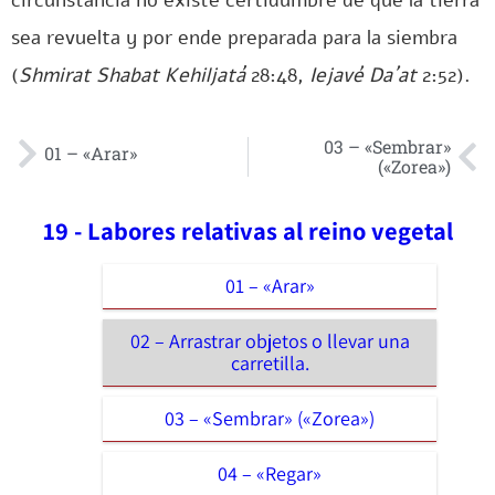
circunstancia no existe certidumbre de que la tierra
sea revuelta y por ende preparada para la siembra
(
Shmirat Shabat Kehiljatá
28:48,
Iejavé Da´at
2:52).
03 – «Sembrar»
01 – «Arar»
(«Zorea»)
19 - Labores relativas al reino vegetal
01 – «Arar»
02 – Arrastrar objetos o llevar una
carretilla.
03 – «Sembrar» («Zorea»)
04 – «Regar»