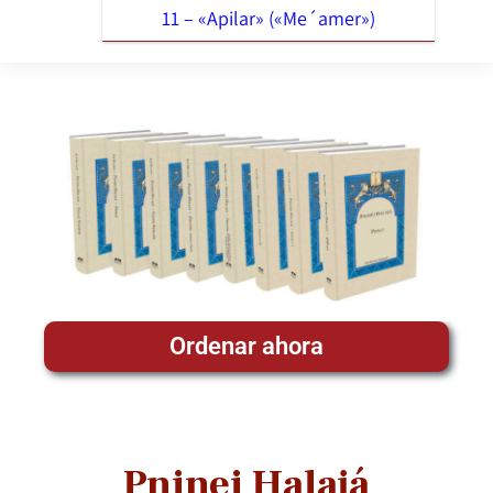
11 – «Apilar» («Me´amer»)
Ordenar ahora
Pninei Halajá