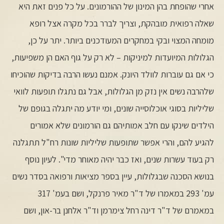
אחרי שהופחת בהן המינון של ההורמונים. על כל פנים זאת היא
שאלה רפואית מובהקת, וצריך לברר בכל מקרה אצל רופא
מומחה המצוי ובקי במחקרים המעודכנים ביותר. יתר על כן,
הגלולות המיועדות למיניקות – לא רק על גוף האם הן משפיעות,
כי אם גם עוברות לוולד היונק. אמנם נעשו הרבה בדיקות שהוכיחו
שלהרבה נשים אין נזק מן הגלולות, אבל גם נתגלו תופעות לוואי
שליליות בסוגי אוכלוסייה שונים, ומי יודע מה יתגלה בגופם של
הילדים שינקו עם חלב אמותיהם גם הורמונים שלא אמורים
להגיע להם, והרי אפשר שתופעות שליליות שונות רח"ל תתגלנה
רק בעוד עשרות שנים, ואז כבר יהיה מאוחר מדי". לעיון נוסף
בנושא הסכנה שבגלולות, עיין בספר מציאות ורפואה בסדר נשים
עמ' 293 במאמרו של ד"ר מאיר פרנקל, ושם בעמ' 317
במאמרם של ד"ר דינה רחל צימרמן וד"ר אלחנן בר-און, ושם