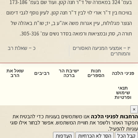
בעמ' 324 במאמרה של ד"ר חנה קטן. ועוד שם בעמ' 173-186
בוויכוח בין ד"ר אורי לוי לבין ד"ר חנה קטן. לעיון נוסף לגבי דימום
הנוצר מגלולות, עיין אגרות משה אה"ע ב, יז; שו"ת באהלה של
תורה ה, סח; ובמציאות ורפואה בסדר נשים עמ' 305-316.
יז – אמצעי המניעה האסורים
כ – שאלת רב
והמותרים
חנות
ישיבת הר
שאל את
פניני הלכה
רביבים
הספרים
ברכה
הרב
תנאי
שימוש
ופרטיות
×
הרחבות לפניני הלכה
אנו משתמשים בעוגיות כדי להבטיח את
תפקוד האתר ולשפר את חוויית המשתמש. אפשר לבחור אילו סוגי
עוגיות להפעיל.
קבל הכל
הסר לא הכרחיות
העדפות