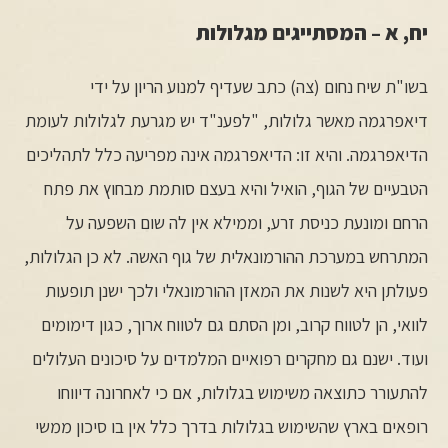
יח, א – המסתייגים מגלולות
בשו"ת שיח נחום (צה) כתב שעדיף למנוע הריון על ידי
דיאפרגמה מאשר גלולות, "לפענ"ד יש מגרעת לגלולות לעומת
הדיאפרגמה. והיא זו: הדיאפרגמה אינה מפריעה כלל לתהליכים
הטבעיים של הגוף, הואיל והיא בעצם סותמת מבחוץ את פתח
הרחם ומונעת כניסת זרע, וממילא אין לה שום השפעה על
המתרחש במערכת ההורמונאלית של גוף האשה. לא כן הגלולות,
פעולתן היא לשנות את המאזן ההורמונאלי ולכך ישנן תופעות
לוואי, הן לטווח קרוב, ומן הסתם גם לטווח ארוך, כגון דימומים
ועוד. ישנם גם מחקרים רפואיים המלמדים על סיכונים העלולים
להתעורר כתוצאה משימוש בגלולות, אם כי לאחרונה דיווחו
רופאים בארץ שהשימוש בגלולות בדרך כלל אין בו סיכון ממשי