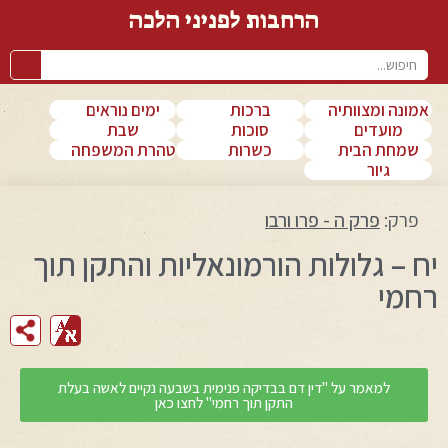
הרחבות לפניני הלכה
אמונה ומצוותיה
ברכות
ימים נוראים
מועדים
סוכות
שבת
שמחת הבית
כשרות
טהרת המשפחה
גיור
פרק:
פרק ה - פרו ורבו
יח – גלולות הורמונאליות והתקן תוך
רחמי
למאמר על "דין דם בבדיקה פנימית בשבעה נקיים לאשה בעלת
התקן תוך רחמי" לחצו כאן