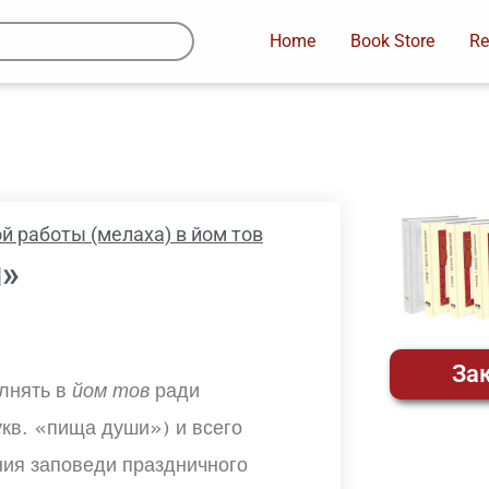
Home
Book Store
Re
й работы (мелаха) в йом тов
и»
Зак
лнять в
йом тов
ради
укв. «пища души») и всего
ния заповеди праздничного