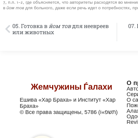
7, п.п. 1-2, где объясняется, что авторитеты расходятся во мнен
в
йом тов
для больного, даже если речь идет о потребностях, п
05. Готовка в
йом тов
для неевреев
07.
или животных
О п
Жемчужины Ѓалахи
Авт
Сер
Ешива «Хар Браха» и Институт «Хар
О са
Пож
Браха»
Ала
© Все права защищены, 5786 (תשפ»ו)
Одо
Revi