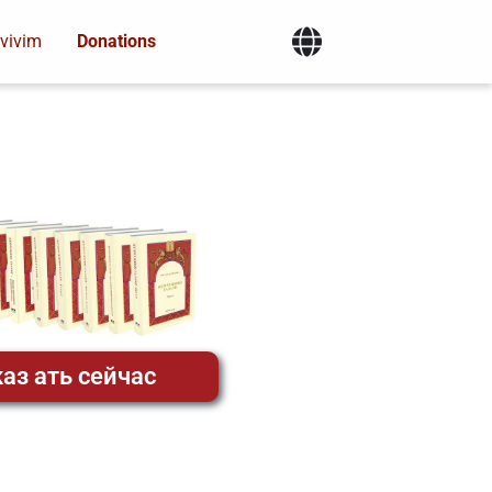
vivim
Donations
аз ать сейчас