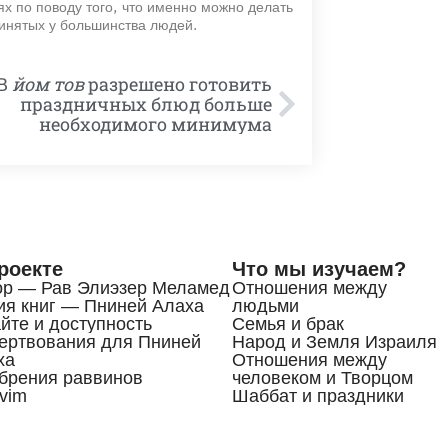
иях по поводу того, что именно можно делать
ринятых у большинства людей.
 В
йом тов
разрешено готовить
праздничных блюд больше
необходимого минимума
роекте
Что мы изучаем?
ор — Рав Элиэзер Меламед
Отношения между
ия книг — Пниней Алаха
людьми
йте и доступность
Семья и брак
ертвования для Пниней
Народ и Земля Израиля
ха
Отношения между
брения раввинов
человеком и Творцом
vim
Шаббат и праздники