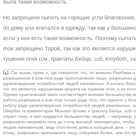
была такая возможность.
Но запрещено сыпать на горящие угли благовония,
по дому или впитался в одежду, так как у большин
если у них есть такая возможность. Поэтому сыпат
тов
запрещено Торой, так как это является наруше
тушения огня (см. трактаты
Бейца
, 22б;
Ктубот
, 7а
[4]
. См. выше, прим. 2, где говорится, что, по мнению Рамбама 
разрешенные в
йом тов
ради приготовления пищи, разрешены даж
удовлетворения потребностей людей изнеженных. А сыпать благ
что это является нарушением запрета на тушение огня, а не пото
Однако практический закон соответствует мнению большинства а
работа разрешена в
йом тов
только ради того, что принято у бо
работу ради удовлетворения потребностей людей изнеженных, 
Ойербах (в комментарии
Минхат Шломо
к трактату
Бейца
, 22б)
служит тому, в чем нуждается большинство людей, – например, р
разрешено нагревать печь до столь высокой температуры, чтобы в
людям изнеженным, ведь отопление дома в холодный день – это
этому, разрешено приправлять пищу специями более, чем это при