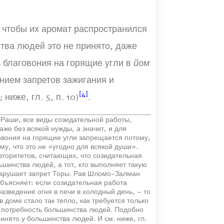
 чтобы их аромат распространился
ства людей это не принято, даже
ь благовония на горящие угли в
йом
нием запретов зажигания и
[4]
; ниже, гл. 5, п. 10)
.
и Раши, все виды созидательной работы,
е без всякой нужды, а значит, и для
овония на горящие угли запрещается потому,
му, что это не «угодно для всякой души».
вторитетов, считающих, что созидательная
льшинства людей, а тот, кто выполняет такую
нарушает запрет Торы. Рав Шломо-Залман
 объясняет: если созидательная работа
азведение огня в печи в холодный день, – то
 доме стало так тепло, как требуется только
 потребность большинства людей. Подобно
нято у большинства людей. И см. ниже, гл.