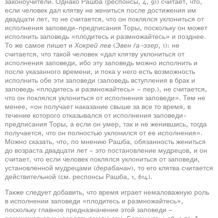
законоучители. Однако Рашба (респонсы, 4, 91) считает, что,
если человек дал клятву не жениться после достижения им
двадцати лет, то не считается, что он поклялся уклониться от
исполнения заповеди-предписания Торы, поскольку он может
исполнить заповедь «плодитесь и размножайтесь» и позднее.
То же самое пишет и
Хокрей лев
(
Эвен ѓа-эзер
, 1): не
считается, что такой человек «дал клятву уклониться от
исполнения заповеди, ибо эту заповедь можно исполнить и
после указанного времени, и пока у него есть возможность
исполнить обе эти заповеди (заповедь вступления в брак и
заповедь «плодитесь и размножайтесь» – пер.), не считается,
что он поклялся уклониться от исполнения заповеди». Тем не
менее, «он получает наказание свыше за все то время, в
течение которого отказывался от исполнения заповеди-
предписания Торы, а если он умер, так и не женившись, тогда
получается, что он полностью уклонился от ее исполнения».
Можно сказать, что, по мнению Рашба, обязанность жениться
до возраста двадцати лет – это постановление мудрецов, и он
считает, что если человек поклялся уклониться от заповеди,
установленной мудрецами (
дерабанан
), то его клятва считается
действительной (см. респонсы Рашба, 1, 614).
Также следует добавить, что время играет немаловажную роль
в исполнении заповеди «плодитесь и размножайтесь»,
поскольку главное предназначение этой заповеди –