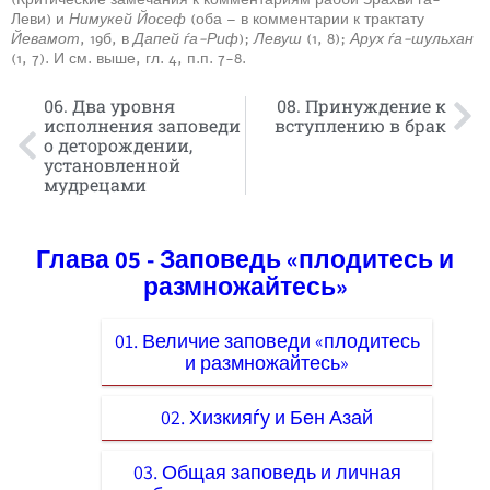
Леви) и
Нимукей Йосеф
(оба – в комментарии к трактату
Йевамот
, 19б, в
Дапей ѓа-Риф
);
Левуш
(1, 8);
Арух ѓа-шульхан
(1, 7). И см. выше, гл. 4, п.п. 7-8.
06. Два уровня
08. Принуждение к
исполнения заповеди
вступлению в брак
о деторождении,
установленной
мудрецами
Глава 05 - Заповедь «плодитесь и
размножайтесь»
01. Величие заповеди «плодитесь
и размножайтесь»
02. Хизкияѓу и Бен Азай
03. Общая заповедь и личная