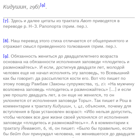
[9]
Кидушин
, 29б)
.
[7]
. Здесь и далее цитаты из трактата
Авот
приводятся в
переводе р. Н-З. Рапопорта (прим. пер.).
[8]
. Наш перевод этого стиха отличается от общепринятого и
отражает смысл приведенного толкования (прим. пер.).
[9]
. Обязанность жениться до двадцатилетнего возраста
основана на обязанности исполнения заповеди «плодитесь и
размножайтесь». И если, достигнув двадцати лет, молодой
человек еще не начал исполнять эту заповедь, то Всевышний
как бы говорит: да рассыплются кости его. Вот что пишет по
этому поводу Рамбам (Законы супружества, 15, 2): «На мужчину
возложена заповедь «плодитесь и размножайтесь» […] и если
уже прошло двадцать лет, а он еще не женился, то он
уклоняется от исполнения заповеди Торы». Так пишет и Рош в
комментарии к трактату
Кидушин
, 1, 42, объясняя, почему для
вступления в брак установлен возраст: «Ибо нельзя допустить,
чтобы человек все дни жизни своей уклонялся от исполнения
заповеди «плодитесь и размножайтесь»». А в комментарии к
трактату
Йевамот
, 6, 16, он пишет: «Было бы правильно, если
бы
бейт дин
принуждал человека, не женившегося до двадцати