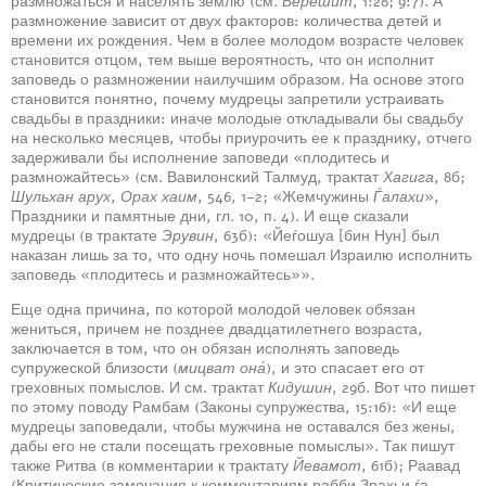
размножаться и населять землю (см.
Берешит
, 1:28; 9:7). А
размножение зависит от двух факторов: количества детей и
времени их рождения. Чем в более молодом возрасте человек
становится отцом, тем выше вероятность, что он исполнит
заповедь о размножении наилучшим образом. На основе этого
становится понятно, почему мудрецы запретили устраивать
свадьбы в праздники: иначе молодые откладывали бы свадьбу
на несколько месяцев, чтобы приурочить ее к празднику, отчего
задерживали бы исполнение заповеди «плодитесь и
размножайтесь» (см. Вавилонский Талмуд, трактат
Хагига
, 8б;
Шульхан арух
,
Орах хаим
, 546, 1-2; «Жемчужины
Ѓалахи
»,
Праздники и памятные дни, гл. 10, п. 4). И еще сказали
мудрецы (в трактате
Эрувин
, 63б): «Йеѓошуа [бин Нун] был
наказан лишь за то, что одну ночь помешал Израилю исполнить
заповедь «плодитесь и размножайтесь»».
Еще одна причина, по которой молодой человек обязан
жениться, причем не позднее двадцатилетнего возраста,
заключается в том, что он обязан исполнять заповедь
супружеской близости (
мицват она́
), и это спасает его от
греховных помыслов. И см. трактат
Кидушин
, 29б. Вот что пишет
по этому поводу Рамбам (Законы супружества, 15:16): «И еще
мудрецы заповедали, чтобы мужчина не оставался без жены,
дабы его не стали посещать греховные помыслы». Так пишут
также Ритва (в комментарии к трактату
Йевамот
, 61б); Раавад
(Критические замечания к комментариям рабби Зрахьи ѓа-