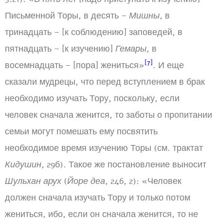
Письменной Торы, в десять –
Мишны
, в
тринадцать – [к соблюдению] заповедей, в
пятнадцать – [к изучению]
Гемары
, в
[7]
восемнадцать – [пора] жениться»
. И еще
сказали мудрецы, что перед вступлением в брак
необходимо изучать Тору, поскольку, если
человек сначала женится, то заботы о пропитании
семьи могут помешать ему посвятить
необходимое время изучению Торы (см. трактат
Кидушин
, 29б). Такое же постановление выносит
Шульхан арух
(
Йоре деа
, 246, 2): «Человек
должен сначала изучать Тору и только потом
жениться, ибо, если он сначала женится, то не