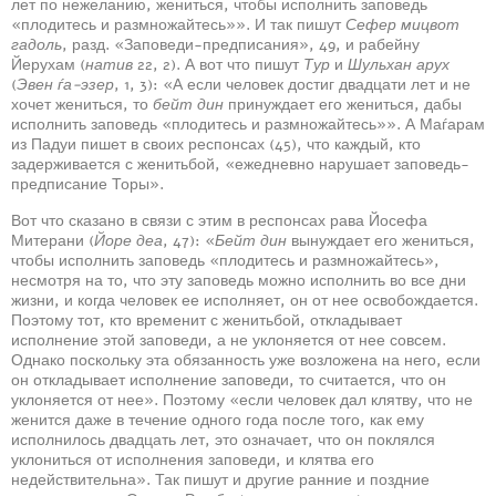
лет по нежеланию, жениться, чтобы исполнить заповедь
«плодитесь и размножайтесь»». И так пишут
Сефер мицвот
гадоль
, разд. «Заповеди-предписания», 49, и рабейну
Йерухам (
натив
22, 2). А вот что пишут
Тур
и
Шульхан арух
(
Эвен ѓа-эзер
, 1, 3): «А если человек достиг двадцати лет и не
хочет жениться, то
бейт дин
принуждает его жениться, дабы
исполнить заповедь «плодитесь и размножайтесь»». А Маѓарам
из Падуи пишет в своих респонсах (45), что каждый, кто
задерживается с женитьбой, «ежедневно нарушает заповедь-
предписание Торы».
Вот что сказано в связи с этим в респонсах рава Йосефа
Митерани (
Йоре деа
, 47): «
Бейт дин
вынуждает его жениться,
чтобы исполнить заповедь «плодитесь и размножайтесь»,
несмотря на то, что эту заповедь можно исполнить во все дни
жизни, и когда человек ее исполняет, он от нее освобождается.
Поэтому тот, кто временит с женитьбой, откладывает
исполнение этой заповеди, а не уклоняется от нее совсем.
Однако поскольку эта обязанность уже возложена на него, если
он откладывает исполнение заповеди, то считается, что он
уклоняется от нее». Поэтому «если человек дал клятву, что не
женится даже в течение одного года после того, как ему
исполнилось двадцать лет, это означает, что он поклялся
уклониться от исполнения заповеди, и клятва его
недействительна». Так пишут и другие ранние и поздние