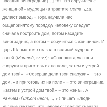
насадил виноградник […] тот, кто обручился с
женщиной» мудрецы (в трактате
Сота
, 44а)
делают вывод: «Тора научила нас
общепринятому порядку: человеку следует
сначала построить дом, потом насадить
виноградник, а потом – обручиться с женщиной. И
царь Шломо тоже сказал в великой мудрости
своей (
Мишлей
, 24:27): «Соверши дела твои
снаружи и приготовь их на поле, затем и устрой
дом твой». «Соверши дела твои снаружи» – это
дом; «и приготовь их на поле» – это виноградник;
«затем и устрой дом твой» – это жена». А
Рамбам (
Ѓилхот деот
, 5, 11) пишет: «Люди
мудрые считают, что человеку следует сначала