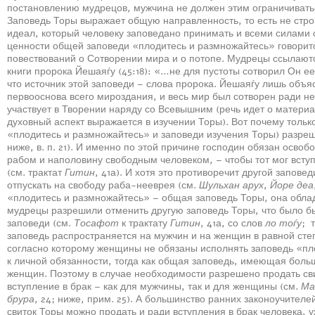
постановлению мудрецов, мужчина не должен этим ограничиваться,
Заповедь Торы выражает общую направленность, то есть не стро
идеал, который человеку заповедано принимать и всеми силами 
ценности общей заповеди «плодитесь и размножайтесь» говоритс
повествований о Сотворении мира и о потопе. Мудрецы ссылаютс
книги пророка Йешаяѓу (45:18): «…не для пустоты сотворил Он ее
что источник этой заповеди – слова пророка. Йешаяѓу лишь объяс
первооснова всего мироздания, и весь мир был сотворен ради нее
участвует в Творении наряду со Всевышним (речь идет о материа
духовный аспект выражается в изучении Торы). Вот почему только
«плодитесь и размножайтесь» и заповеди изучения Торы) разреш
ниже, в. п. 21). И именно по этой причине господин обязан осво
рабом и наполовину свободным человеком, – чтобы тот мог вступи
(см. трактат
Гитин
, 41а). И хотя это противоречит другой запов
отпускать на свободу раба-нееврея (см.
Шульхан арух
,
Йоре деа
«плодитесь и размножайтесь» – общая заповедь Торы, она облад
мудрецы разрешили отменить другую заповедь Торы, что было б
заповеди (см.
Тосафот
к трактату
Гитин
, 41а, со слов
ло тоѓу
; 
заповедь распространяется на мужчин и на женщин в равной сте
согласно которому женщины не обязаны исполнять заповедь «пло
к личной обязанности, тогда как общая заповедь, имеющая больш
женщин. Поэтому в случае необходимости разрешено продать сви
вступление в брак – как для мужчины, так и для женщины (см.
Ма
брура
, 24; ниже, прим. 25). А большинство ранних законоучителей
свиток Торы можно продать и ради вступления в брак человека, 