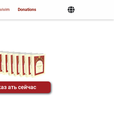
vivim
Donations
аз ать сейчас