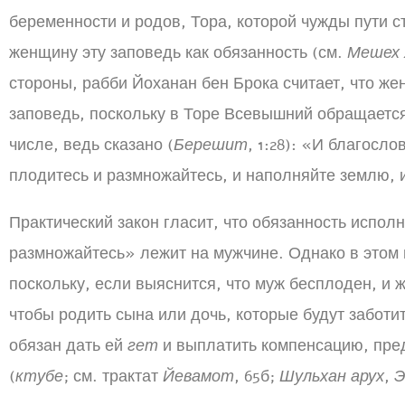
беременности и родов, Тора, которой чужды пути с
женщину эту заповедь как обязанность (см.
Мешех 
стороны, рабби Йоханан бен Брока считает, что ж
заповедь, поскольку в Торе Всевышний обращаетс
числе, ведь сказано (
Берешит
, 1:28): «И благосло
плодитесь и размножайтесь, и наполняйте землю, 
Практический закон гласит, что обязанность испол
размножайтесь» лежит на мужчине. Однако в этом
поскольку, если выяснится, что муж бесплоден, и ж
чтобы родить сына или дочь, которые будут заботит
обязан дать ей
гет
и выплатить компенсацию, пре
(
ктубе
; см. трактат
Йевамот
, 65б;
Шульхан арух
,
Э