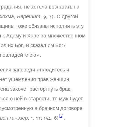
традания, не хотела возлагать на
хохма
,
Берешит
, 9, 7). С другой
енщины тоже обязаны исполнять эту
я к Адаму и Хаве во множественном
вил их Бог, и сказал им Бог:
и овладейте ею».
нения заповеди «плодитесь и
 нет ущемления прав женщин,
ена захочет расторгнуть брак,
ься о ней в старости, то муж будет
дусмотренную в брачном договоре
[2]
вен ѓа-эзер
, 1, 13; 154, 6)
.