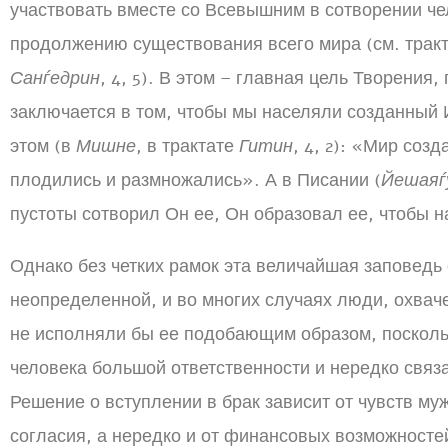
участвовать вместе со Всевышним в сотворении че
продолжению существования всего мира (см. трак
Санѓедрин
, 4, 5). В этом – главная цель Творения
заключается в том, чтобы мы населяли созданный
этом (в
Мишне
, в трактате
Гитин
, 4, 2): «Мир соз
плодились и размножались». А в Писании (
Йешаяѓ
пустоты сотворил Он ее, Он образовал ее, чтобы н
Однако без четких рамок эта величайшая заповедь
неопределенной, и во многих случаях люди, охва
не исполняли бы ее подобающим образом, поскольк
человека большой ответственности и нередко связ
Решение о вступлении в брак зависит от чувств м
согласия, а нередко и от финансовых возможност