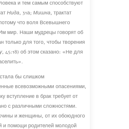
ловека и тем самым способствуют
тат
Нида
, 31а;
Мишна
, трактат
, потому что воля Всевышнего
 Им мир. Наши мудрецы говорят об
дан только для того, чтобы творения
у
, 45:18) об этом сказано: «Не для
аселить».
 стала бы слишком
ченные всевозможными опасениями,
у вступление в брак требует от
ано с различными сложностями.
ужчины и женщины, от их обоюдного
ей и помощи родителей молодой