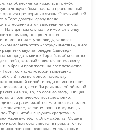
 как объясняется ниже, в. п.п. 5-6).
гую и четкую обязанность, а нравственный
стараться претворить в жизнь. О величайшей
я в Торе дважды: сразу после
я в отношении этой заповеди на стих из
». Но в данном случае не имеется в виду,
нил ее смысл, говоря, что она –
, и, исполняя эту заповедь, человек
льном аспекте этого «сотрудничества», а его
 ради этих двух заповедей (заповеди
ается продать свиток Торы (как объясняется
бодить раба, который является наполовину
ть в брак и произвести на свет потомство
еди Торы, согласно которой запрещено
, 267, 79), тем не менее, поскольку
ает огромной силой, и ради ее исполнения
ы невозможно, если бы речь шла об обычной
трактат
Хагига
, 2б, со слов
ло тоѓу
). Общая
пени, а практическое постановление,
дитесь и размножайтесь», относится только
ее значение, касается равно и мужчин, и
ток Торы, чтобы выручить средства на
ген Авраѓам
, 153, 9;
Элия раба
, 12;
Мишна
 считает (как объясняется в прим. 25), что
уже исполнившего заповедь «плодитесь и