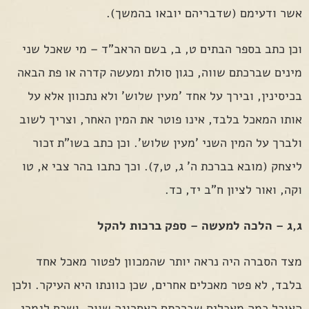
אשר ודעימם (שדבריהם יובאו בהמשך).
וכן כתב בספר הבתים ט, ב, בשם הראב"ד – מי שאכל שני
מינים שברכתם שווה, כגון סולת ומעשה קדרה או פת הבאה
בכיסינין, ובירך על אחד 'מעין שלוש' ולא נתכוון אלא על
אותו המאכל בלבד, אינו פוטר את המין האחר, וצריך לשוב
ולברך על המין השני 'מעין שלוש'. וכן כתב בשו"ת זכור
ליצחק (מובא בברכת ה' ג, ט,7). וכך כתבו בהר צבי א, טו
וקה, ואור לציון ח"ב יד, כד.
ג,ג – הלכה למעשה – ספק ברכות להקל
מצד הסברה היה נראה יותר שהמכוון לפטור מאכל אחד
בלבד, לא פטר מאכלים אחרים, שכן כוונתו היא העיקר. ולכן
האוכל כמה מאכלים שברכתם האחרונה שווה, ושכח לגמרי