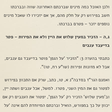
ולכן האוכל כמה מינים שברכתם האחרונה שווה ובברכתו
חשב בפירוש רק על חלק מהם, אך אם יזכירו לו שאכל מינים
נוספים יזכר – פטרם בברכתו.
ג,ה – הזכיר במעין שלוש את היין ולא את הפירות – פטר
בדיעבד ענבים
כתבתי בהערה 3: "הזכיר 'על הגפן' פוטר בדיעבד גם ענבים,
אבל לא מזונות ופירות (שו"ע רח, טו)".
ואמנם הגר"ז בסדבה"נ א, טו, כתב, שרק אם התכוון בפירוש
לפטור גם את המין השני, פטרו. למשל, אכל ענבים ושתה יין,
וב'מעין שלוש' הזכיר רק 'על הגפן', יפטור את הענבים רק אם
יכוון על כך במפורש, הואיל וברכתם המיוחדת להם אינה 'על