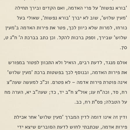
'בורא נפשות' על פרי האדמה, ואם הקדים ובירך תחילה
'מעין שלוש', שוב לא יברך 'בורא נפשות', שאולי בעל
כורחו, למרות שלא כיוון לכך, פטר את פירות האדמה ב'מעין
שלוש' שבירך, וספק ברכות להקל. וכן כתב בברכת ה' ח"ג ט,
70.
אולם מנגד, לדעת רבים, הואיל ולא התכוון לפטור במפורש
את פירות האדמה, ובנוסף לכך בפשטות ברכת 'מעין שלוש'
אינה פוטרת פירות אדמה – לא פטרם. וכ"כ למעשה שעה"צ
רח, סד, וכה"ח עג; אול"צ ח"ב יד, כד; שעה"ב יא, הערה מח
על הטבלה; פס"ת רח, כב.
ודין זה אינו דומה לדין המברך 'מעין שלוש' אחר אכילת
פירות אדמה, שכתבתי לחוש לדעת הסוברים שיצא ידי