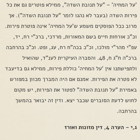
'על המחיה' – "על תנובת השדה", ממילא פוטרים גם את כל
פירות השדה (בעבר לא נהגו לומר "על תנובת השדה"). אך
מרוב ככל הפוסקים משמע ש'על המחיה' אינה פוטרת פירות.
וכ"כ אורחות חיים בשם המאורות, מרדכי, ברכ"י רח, יד,
עפ"י מהר"י מולכו, וכ"כ בכה"ח רח, עג, ופט. וכ"כ בהרחבה
ברכ"ה ח"ג ח, 48. והסברה העיקרית לענ"ד, שהואיל
ולתפישתנו אין 'על המחיה' כוללת פירות, ממילא גם בדיעבד
לא פטרה את הפירות. אמנם אם היה המברך מכוון במפורש
באמירת "על תנובת השדה" לפטור את הפירות, יש מקום
לחוש לדעת הסוברים שכבר יצא. ודין זה יבואר בהמשך
בהרחבה.
ג,י – הערה 4, דין מזונות ואורז