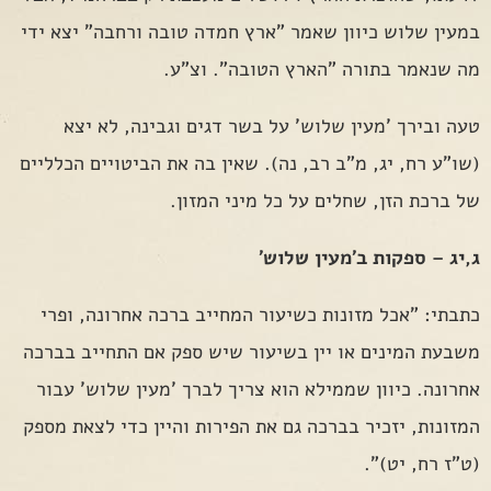
במעין שלוש כיוון שאמר "ארץ חמדה טובה ורחבה" יצא ידי
מה שנאמר בתורה "הארץ הטובה". וצ"ע.
טעה ובירך 'מעין שלוש' על בשר דגים וגבינה, לא יצא
(שו"ע רח, יג, מ"ב רב, נה). שאין בה את הביטויים הכלליים
של ברכת הזן, שחלים על כל מיני המזון.
ג,יג – ספקות ב'מעין שלוש'
כתבתי: "אכל מזונות כשיעור המחייב ברכה אחרונה, ופרי
משבעת המינים או יין בשיעור שיש ספק אם התחייב בברכה
אחרונה. כיוון שממילא הוא צריך לברך 'מעין שלוש' עבור
המזונות, יזכיר בברכה גם את הפירות והיין כדי לצאת מספק
(ט"ז רח, יט)".