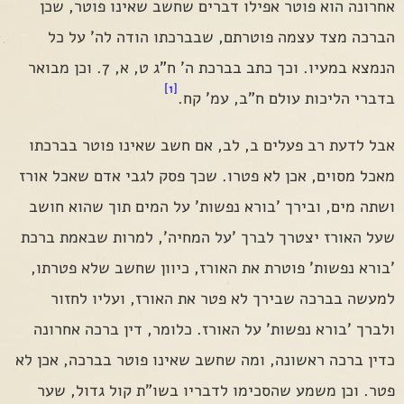
אחרונה הוא פוטר אפילו דברים שחשב שאינו פוטר, שכן
הברכה מצד עצמה פוטרתם, שבברכתו הודה לה' על כל
הנמצא במעיו. וכך כתב בברכת ה' ח"ג ט, א, 7. וכן מבואר
[1]
בדברי הליכות עולם ח"ב, עמ' קח.
אבל לדעת רב פעלים ב, לב, אם חשב שאינו פוטר בברכתו
מאכל מסוים, אכן לא פטרו. שכך פסק לגבי אדם שאכל אורז
ושתה מים, ובירך 'בורא נפשות' על המים תוך שהוא חושב
שעל האורז יצטרך לברך 'על המחיה', למרות שבאמת ברכת
'בורא נפשות' פוטרת את האורז, כיוון שחשב שלא פטרתו,
למעשה בברכה שבירך לא פטר את האורז, ועליו לחזור
ולברך 'בורא נפשות' על האורז. כלומר, דין ברכה אחרונה
כדין ברכה ראשונה, ומה שחשב שאינו פוטר בברכה, אכן לא
פטר. וכן משמע שהסכימו לדבריו בשו"ת קול גדול, שער