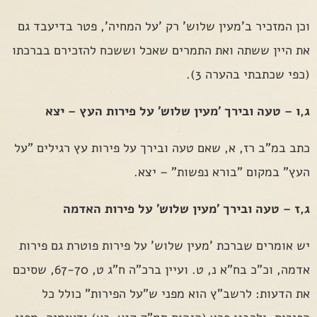
וכן המזכיר ב'מעין שלוש' רק 'על המחיה', פטר בדיעבד גם
את היין ששתה ואת התמרים שאכל וששכח להזכירם בברכתו
(כפי שכתבתי בהערה 3).
ג,ו – טעה ובירך 'מעין שלוש' על פירות העץ – יצא
כתב במ"ב רז, א, שאם טעה ובירך על פירות עץ רגילים "על
העץ" במקום "בורא נפשות" – יצא.
ג,ז – טעה ובירך 'מעין שלוש' על פירות האדמה
יש אומרים שברכת 'מעין שלוש' על פירות פוטרת גם פירות
אדמה, וכ"כ בח"א נ, ט. ועיין ברכ"ה ח"ג ט, 67-70, שסיכם
את הדעות: לרשב"ץ הוא מפני ש"על הפירות" כולל כל