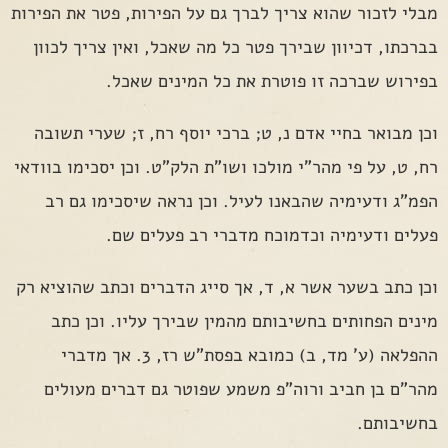
מבלי לזכור שהוא צריך לברך גם על הפירות, פטר את הפירות
בברכתו, דכיוון שבירך פטר כל מה שאכל, ואין צריך לכוון
בפירוש שברכה זו פוטרת את כל המינים שאכל.
וכן מבואר בחיי אדם נ, ט; ברכי יוסף רח, ז; שערי תשובה
רח, ט, על פי מהר"י מולכו ושו"ת הלק"ט. וכן יסכימו בוודאי
הפמ"ג ודעימיה שהבאנו לעיל. וכן נראה שיסכימו גם רב
פעלים ודעימיה וכדמוכח מדברי רב פעלים שם.
וכן כתב בשער אשר א, ד, אך סייג הדברים וכתב שהוציא רק
מינים הפחותים בחשיבותם מהמין שבירך עליו. וכן כתב
ההפלאה (ע' מד, ב) כמובא בפסת"ש רז, 3. אך מדברי
מהר"ם בן חביב ורוה"פ משמע שפוטר גם דברים מעולים
בחשיבותם.