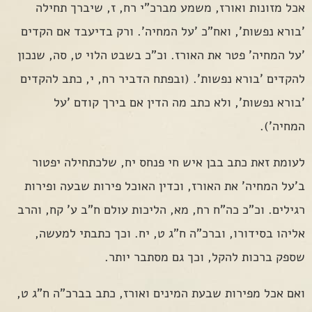
אכל מזונות ואורז, משמע מברכ"י רח, ז, שיברך תחילה
'בורא נפשות', ואח"כ 'על המחיה'. ורק בדיעבד אם הקדים
'על המחיה' פטר את האורז. וכ"כ בשבט הלוי ט, סה, שנכון
להקדים 'בורא נפשות'. (ובפתח הדביר רח, י, כתב להקדים
'בורא נפשות', ולא כתב מה הדין אם בירך קודם 'על
המחיה').
לעומת זאת כתב בבן איש חי פנחס יח, שלכתחילה יפטור
ב'על המחיה' את האורז, וכדין האוכל פירות שבעה ופירות
רגילים. וכ"כ כה"ח רח, מא, הליכות עולם ח"ב ע' קח, והרב
אליהו בסידורו, וברכ"ה ח"ג ט, יח. וכך כתבתי למעשה,
שספק ברכות להקל, וכך גם מסתבר יותר.
ואם אכל מפירות שבעת המינים ואורז, כתב בברכ"ה ח"ג ט,