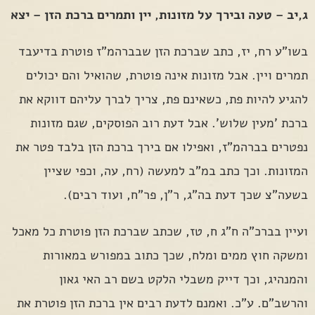
ג,יב – טעה ובירך על מזונות, יין ותמרים ברכת הזן – יצא
בשו"ע רח, יז, כתב שברכת הזן שבברהמ"ז פוטרת בדיעבד
תמרים ויין. אבל מזונות אינה פוטרת, שהואיל והם יכולים
להגיע להיות פת, כשאינם פת, צריך לברך עליהם דווקא את
ברכת 'מעין שלוש'. אבל דעת רוב הפוסקים, שגם מזונות
נפטרים בברהמ"ז, ואפילו אם בירך ברכת הזן בלבד פטר את
המזונות. וכך כתב במ"ב למעשה (רח, עה, וכפי שציין
בשעה"צ שכך דעת בה"ג, ר"ן, פר"ח, ועוד רבים).
ועיין בברכ"ה ח"ג ח, טז, שכתב שברכת הזן פוטרת כל מאכל
ומשקה חוץ ממים ומלח, שכך כתוב במפורש במאורות
והמנהיג, וכך דייק משבלי הלקט בשם רב האי גאון
והרשב"ם. ע"כ. ואמנם לדעת רבים אין ברכת הזן פוטרת את