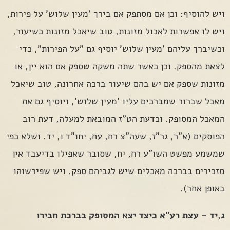
ויש להוסיף: וכן אם מסתפק אם בירך 'מעין שלוש' על פירות,
ויש לו אפשרות לאכול מזונות, טוב שיאכל מזונות כשיעור,
וכשיברך עליהם 'מעין שלוש' יוסיף גם "על הפירות", כדי
לצאת מהספק. וכן כאשר שתה משקה שספק אם הוא יין, או
מזונות שספק אם יש בהם שיעור ברכה אחרונה, טוב שיאכל
מאכל שברור שמברכים עליו 'מעין שלוש', ויוסיף גם את
המאכל המסופק. וכדעת הט"ז המובאת למעלה, דעת רוב
הפוסקים (א"ר, גר"ז, שעה"צ רח, עח, יחו"ד ו, יד. ושלא כפי
שמשמע מפשט השו"ע רח, יח, שסובר שאפילו בדיעבד אין
מזכירים בברכה מאכלים שיש לגביהם ספק. ויש שפירשוהו
באופן אחר).
ג,יד – עצת רע"א כיצד יצא המסופק בברכת חבירו