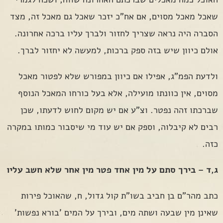
שאכל מאכל מסוים, אם אח"כ יזכר שאכל גם מאכל זה, מצד
הסברה היה נראה שצריך לחזור ולברך עליו ברכה אחרונה.
אולם כיוון שיש בזה ספק ברכות, למעשה לא יחזור לברך.
ולדעת הפמ"ג, אפילו אם כיוון במפורש שלא לפטור מאכל
מסוים, אין כוונתו מועילה, אלא בעל כורחו המאכל הנוסף
שברכתו זהה נפטר. וצ"ע אם יש מקום לחוש לדעתו, שכן
רבים לא קיבלוה, וספק אם יש עוד מי שיסבור כמותו במקרה
כזה.
ג,ד – בירך סתם על מין אחד פטר מין אחר שלא חשב עליו
כתב מהר"ם בן חביב בשו"ת קול גדול, ח, שהאוכל פירות
שאינן מין שבעה ושתה מים, ובירך על המים 'בורא נפשות'