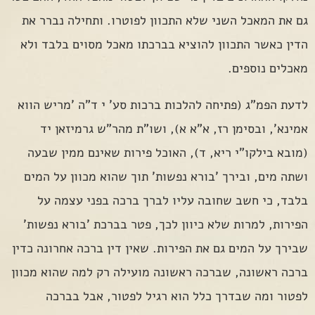
גם את המאכל השני שלא התכוון לפוטרו. ותחילה נברר את
הדין כאשר התכוון להוציא בברכתו מאכל מסוים בלבד ולא
מאכלים נוספים.
לדעת הפמ"ג (פתיחה להלכות ברכות סע' י ד"ה 'מריש הווא
אמינא', ובסימן רז, א"א א), ושו"ת מהר"ש גרמיזאן יד
(מובא בילקו"י ריא, ד), האוכל פירות שאינם ממין שבעה
ושתה מים, ובירך 'בורא נפשות' תוך שהוא מכוון על המים
בלבד, כי חשב שחובה עליו לברך ברכה בפני עצמה על
הפירות, למרות שלא כיוון לכך, פטר בברכת 'בורא נפשות'
שבירך על המים גם את הפירות. שאין דין ברכה אחרונה כדין
ברכה ראשונה, שברכה ראשונה מועילה רק למה שהוא מכוון
לפטור ומה שבדרך כלל הוא רגיל לפטור, אבל בברכה