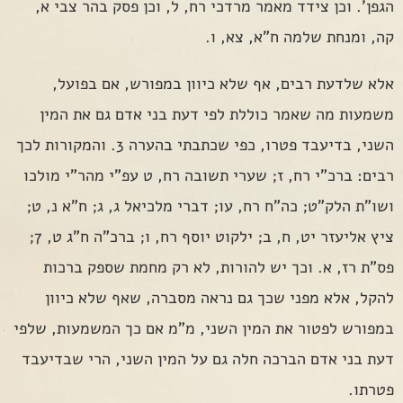
הגפן'. וכן צידד מאמר מרדכי רח, ל, וכן פסק בהר צבי א,
קה, ומנחת שלמה ח"א, צא, ו.
אלא שלדעת רבים, אף שלא כיוון במפורש, אם בפועל,
משמעות מה שאמר כוללת לפי דעת בני אדם גם את המין
השני, בדיעבד פטרו, כפי שכתבתי בהערה 3. והמקורות לכך
רבים: ברכ"י רח, ז; שערי תשובה רח, ט עפ"י מהר"י מולכו
ושו"ת הלק"ט; כה"ח רח, עו; דברי מלכיאל ג, ג; ח"א נ, ט;
ציץ אליעזר יט, ח, ב; ילקוט יוסף רח, ו; ברכ"ה ח"ג ט, 7;
פס"ת רז, א. וכך יש להורות, לא רק מחמת שספק ברכות
להקל, אלא מפני שכך גם נראה מסברה, שאף שלא כיוון
במפורש לפטור את המין השני, מ"מ אם כך המשמעות, שלפי
דעת בני אדם הברכה חלה גם על המין השני, הרי שבדיעבד
פטרתו.