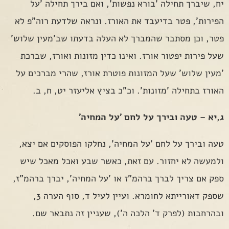
יח, שיברך תחילה 'בורא נפשות', ואם בירך תחילה 'על
הפירות', פטר בדיעבד את האורז. ונראה שלדעת רוה"פ לא
פטר, וכן מסתבר שהמברך לא העלה בדעתו שב'מעין שלוש'
שעל פירות יפטור אורז. ואינו כדין מזונות ואורז, שברכת
'מעין שלוש' שעל המזונות פוטרת אורז, שהרי מברכים על
האורז בתחילה 'מזונות'. וכ"כ בציץ אליעזר יט, ח, ב.
ג,יא – טעה ובירך על לחם 'על המחיה'
טעה ובירך על לחם 'על המחיה', נחלקו הפוסקים אם יצא,
ולמעשה לא יחזור. עם זאת, כאשר שבע ואכל מאכל שיש
ספק אם צריך לברך ברהמ"ז או 'על המחיה', יברך ברהמ"ז,
שספק דאורייתא לחומרא. ועיין לעיל ד, סוף הערה 3,
ובהרחבות (לפרק ד' הלכה ה'), שעניין זה נתבאר שם.