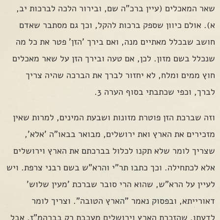
שאר המאכלים (עיין ברכ"ה שם, ובירור הלכה לברכות יב,
א). אולם כיוון שספק ברכות להקל, וכך גם מסתבר שאדם
חושב שבכלל מאתיים מנה, ואם בירך 'הזן' פטר את כל מה
שנכלל בשם מזון. לכן, אם טעה ובירך הזן על שאר מאכלים
חוץ ממים ומלח, לא יחזור לברך את הברכה שהיה צריך
לברך, וכפי שכתבתי בסוף הערה 3.
וזה שברכת הזן פוטרת מזונות ושבעת המינים, למרות שאין
מזכירים את הארץ ואת ירושלים, מבואר בבאו"ה 'אלא',
שצריך לומר שלא תקנו לכלול בברכתם את הארץ וירושלים
אלא לכתחילה. וכך כתבו תר"י והרא"ש בשם רבני צרפת. ויש
לעיין על הרא"ש, שהוא הרי סובר שברכת 'מעין שלוש'
דאורייתא, ובפסוק נאמר "הארץ הטובה". וצריך לומר
לדעתו, שהזכרת הארץ וירושלים מעכבת רק בברהמ"ז, אבל