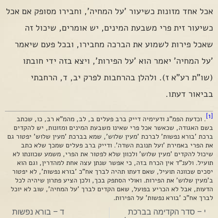
אכל אחד מזונות כשיעור 'על המחיה', וחבירו מסופק אם אכל
כשיעור זית פרי משבעת המינים, יש אומרים, שיכול זה
שאכל פירות לשמוע את הברכה מחבירו, ובכל פעם שיאמר
'על המחיה' יאמר הוא 'על הפירות', ויצא בזה ידי חובתו
(שו"ת רע"א ז). ולהלן בהרחבות לפרק יב, ד, הרחבתי
בביאור דעתו.
[1]
. וכדעת הפמ"ג ודעימיה דייק ברב פעלים ב, לב, מהמ"א רב, כו, שכתב
בשם האגודה, שכאשר אכל פרי שאינו משבעת המינים ומזונות, יש להקדים
ברכת 'בורא נפשות' לברכת 'מעין שלוש', שמא בברכת 'מעין שלוש' יפטור גם
את הפרי באמירת 'ועל תנובת השדה'. ודייק ברב פעלים שמכך שלא כתב
שיכול להקדים 'מעין שלוש' ולכוון שלא לפטור את הפרי, משמע שכוונתו לא
תועיל. ולענ"ד אין הכרח בזה, כי אפשר שנתן עצה אחת למהדרין, וגם הוא
יסכים שכוונה תועיל, שאם דעתו תהיה לברך אח"כ 'בורא נפשות', לא יפטור
ב'מעין שלוש' את הפירות. ואולי הסתפק בכך, ולכן הציע פתרון שיהיה לכל
הדעות, אבל לא הכריע בפועל, שאם הקדים לברך 'על המחיה', שוב לא יוכל
לברך אח"כ 'בורא נפשות' על הפירות.
י – סדר הקדימה בברכת
ד – בורא נפשות