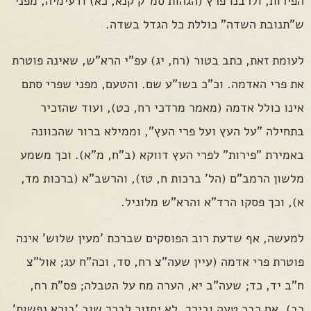
הפירות, ולרבנו פרץ (הגהות סמ"ק קנא, כא) ודעימיה, מפני
ש"תנובת השדה" כוללת כל הגדל בשדה.
לעומת זאת, כתב בטור (רח, יג) עפ"י הרא"ש, שאינה פוטרת
את פרי האדמה. וכ"כ בשו"ע שם. והטעם, מפני שפרי סתם
אינו כולל אדמה (מאמר מרדכי רח, כט), ועוד שהזכיר
בתחילה "על העץ ועל פרי העץ", וממילא ברור שהכוונה
באמירת "פירות" לפרי העץ דווקא (ב"ח, מ"א). וכך משמע
מלשון הרמב"ם (הל' ברכות ח, טז), והרשב"א (ברכות מד,
א), וכך פסקו הרד"א והרא"ש מלוניל.
למעשה, אף שדעת רוב הפוסקים שברכת 'מעין שלוש' אינה
פוטרת פרי אדמה (עיין שעה"צ רח, סד, וכה"ח עג; אול"צ
ח"ב יד, כד; שעה"ב יא, הערה מח על הטבלה; פס"ת רח,
כב). אם כבר טעה ובירך, לא יחזור לברך שוב 'בורא נפשות',