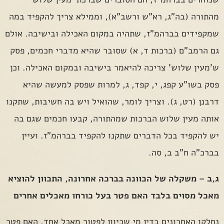
מהתורה (בה"ג, רא"ש ורשב"א), וממילא צריך להקפיד במה
שמקפידים בברהמ"ז, שתהיה במקום האכילה ובישיבה. אולם
גם הרמב"ם (ברכות ד, א) שסובר שהיא מדברי חכמים, פסק
ש'מעין שלוש' צריכה להיאמר בישיבה ובמקום האכילה. וכן
פסק בשו"ע קפג, י, קפד, ג, למרות שפסק למעשה שהיא
דרבנן (רט, ג). וצריך לומר, שהואיל ויש בה חשיבות, שתקנו
אותה מעין שלוש הברכות שמהתורה, קבעו חכמים שגם בה
יש להקפיד בכל הדברים שתקנו להקפיד בברהמ"ז. ועיין
בברכ"ה ח"ב ב, סה.
ג,ב – משקלה של הכוונה בברכה אחרונה, התכוון להוציא
מאכל מסוים בלבד האם פטר בעל כורחו מאכלים אחרים
נחלקו האחרונים בדין מי שכיוון לפטור מאכל אחד, האם פטר