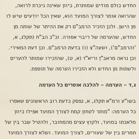
החדש כולם מודים שמותרת, כיוון שאינה ניכרת לרואה,
שהרואה אומר לצורך המועד הוא, שאין הכל יודעים שיש לו
מן הישן. ולכן הזכיר הרמב"ם רק את ההיתר של שותה מן
החדש, שהערמה של ריבוי אסורה. וכ"כ הב"ח (תקלג, א,
'והרמב"ם'), ושעה"צ (ו) בדעת הרמב"ם. וכן דעת המאירי.
וכן נראה מראב"ן וריא"ז (א, ט), שהזכירו שמותר להערים
ולשתות מן החדש ולא הזכירו הערמה של תוספת.
ג,ד – הערמה – להלכה אוסרים כל הערמה
בשו"ע ורמ"א תקלג, א, נפסק כדעת רוב הראשונים שאסרו
כל הערמה: "מותר לטחון קמח לצורך המועד אפילו כיוון
מלאכתו במועד, ולקוץ עצים מהמחובר, ולהטיל שכר בין של
תמרים בין של שעורים, לצורך המועד. ושלא לצורך המועד