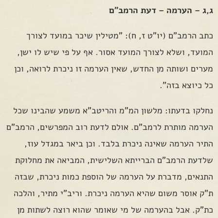
ג,ג – הערמה – דעת הרמב"ם
כתב הרמב"ם (יו"ט ז, ח): "מטילין שיכר במועד לצורך
המועד, ושלא לצורך המועד אסור. אף על פי שיש לו ישן,
מערים ושותה מן החדש, שאין הערמה זו ניכרת לרואה, וכן
כל כיוצא בזה".
נחלקו בדעתו: מלשון המ"מ והריטב"א משמע שהבינו שכל
הערמה מותרת לרמב"ם. אולם לדעת רוב המפרשים, הרמב"ם
התיר הערמה שאינה ניכרת בלבד. וכן ביאר במגדל עוז,
שלדעת הרמב"ם הברייתא השלישית, המביאה את מחלוקת
התנאים, מדברת על הערמה של הוספת כמות ניכרת, שבזה
ת"ק אוסר משום שהיא הערמה ניכרת. וריב"י מתיר, והלכה
כת"ק. אבל בהערמה של מי שאומר שהוא רוצה לשתות מן