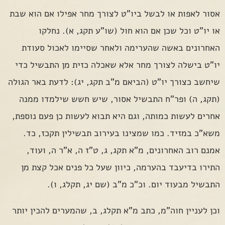
אסור לאפות או לבשל ביו"ט לצורך מחר אפילו אם הוא שבת
או יו"ט וכל שכן אם הוא חול (שו"ע תקג, א). נחלקו
האחרונים באשה שהערימה ולאחר שסיימו לאכול סעודת
יו"ט בישלה לצורך מחר אלא שאכלה כזית מן התבשיל כדי
שיחשב כצורך יו"ט (הביאם מ"ב תקג, יג): לדעת באר הגולה
(תקג, ה) ופר"ח התבשיל אסור, שיש חשש שילמדו ממנה
אחרים לעשות כמותה, וגם היא תבוא לעשות כן פעם נוספת,
משא"כ במזיד. כמו שמצינו בעירוב תבשילין תקכז, כד.
אמנם רוב האחרונים, מ"א תקג, ג, ט"ז ה, א"ר ה, ועוד,
התירו בדיעבד בהערמה, כיוון שעל כל פנים אכל קצת מן
התבשיל מבעוד יום. וכ"כ מ"ב (שם יג, תקלג, ו).
וכן לעניין חוה"מ, כתב מ"א תקלג, ב, שהמערים להכין יותר