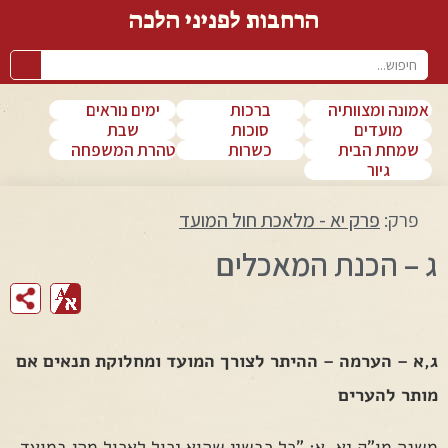
הרחבות לפניני הלכה
אמונה ומצוותיה
ברכות
ימים נוראים
מועדים
סוכות
שבת
שמחת הבית
כשרות
טהרת המשפחה
גיור
פרק:
פרק יא - מלאכת חול המועד
ג – הכנת המאכלים
ג,א – הערמה – ההיתר לצורך המועד ומחלוקת תנאים אם
מותר להערים
משנה מו"ק יא, א: "כל כבשין שהוא יכול לאכול מהן במועד