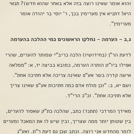
והוא אומר שאינו רוצה בזה אלא באחר שהוא חדש)? תנאי
היא! דתניא אין מערימין בכך, ר' יוסי בר יהודה אומר
מערימין".
ג,ב – הערמה – נחלקו הראשונים כמי ההלכה בהערמה
לדעת הר"ן (בחידושיו) הלכה כריב"י שמותר להערים, שהרי
אפילו ביו"ט הותרה הערמה, כמובא בביצה יז, א: "ממלאה
אישה קדרה בשר אע"פ שאינה צריכה אלא חתיכה אחת".
ושם יא, ב: "וכן מולח אדם כמה חתיכות אע"פ שאינו צריך
אלא חתיכה אחת". וכ"כ הרי"ד.
מאידך המרדכי (תתנד) כתב, שהלכה כת"ק שאסור להערים,
בין שטוחן יותר ממה שצריך, ובין שיש לו את המאכל ומערים
לומר מהחדש אני רוצה. וכתב שכן גם דעת ר"ת. ואע"ג