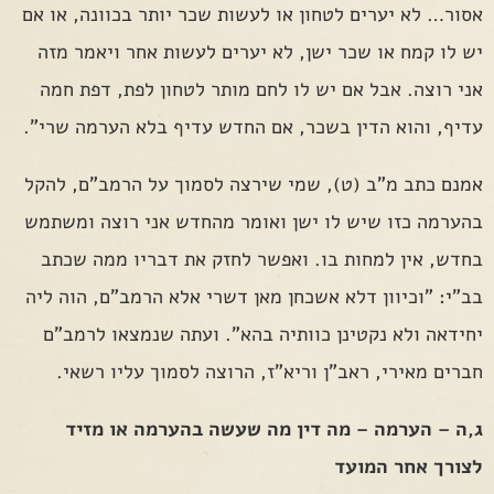
אסור… לא יערים לטחון או לעשות שכר יותר בכוונה, או אם
יש לו קמח או שכר ישן, לא יערים לעשות אחר ויאמר מזה
אני רוצה. אבל אם יש לו לחם מותר לטחון לפת, דפת חמה
עדיף, והוא הדין בשכר, אם החדש עדיף בלא הערמה שרי".
אמנם כתב מ"ב (ט), שמי שירצה לסמוך על הרמב"ם, להקל
בהערמה כזו שיש לו ישן ואומר מהחדש אני רוצה ומשתמש
בחדש, אין למחות בו. ואפשר לחזק את דבריו ממה שכתב
בב"י: "וכיוון דלא אשכחן מאן דשרי אלא הרמב"ם, הוה ליה
יחידאה ולא נקטינן כוותיה בהא". ועתה שנמצאו לרמב"ם
חברים מאירי, ראב"ן וריא"ז, הרוצה לסמוך עליו רשאי.
ג,ה – הערמה – מה דין מה שעשה בהערמה או מזיד
לצורך אחר המועד