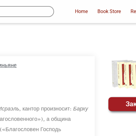
Home
Book Store
Re
иньяне
Зак
Исраэль
, кантор произносит:
Барху
агословенного»), а община
(«Благословен Господь