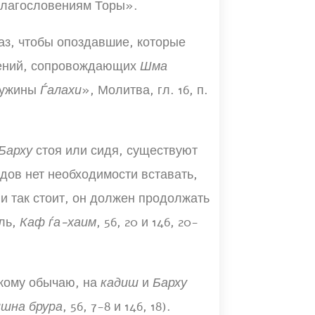
«Благословениям Торы».
з, чтобы опоздавшие, которые
вений, сопровождающих
Шма
чужины
Ѓалахи
», Молитва, гл. 16, п.
Барху
стоя или сидя, существуют
ов нет необходимости вставать,
 и так стоит, он должен продолжать
ль,
Каф ѓа-хаим
, 56, 20 и 146, 20-
скому обычаю, на
кадиш
и
Барху
шна брура
, 56, 7-8 и 146, 18).