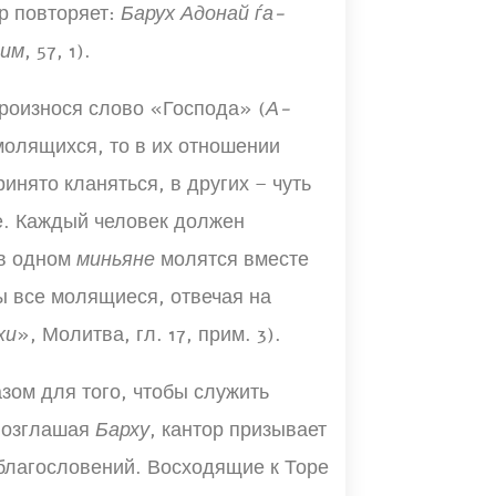
р повторяет:
Барух Адонай ѓа-
аим
, 57, 1).
произнося слово «Господа» (
А-
 молящихся, то в их отношении
инято кланяться, в других – чуть
ще. Каждый человек должен
 в одном
миньяне
молятся вместе
ы все молящиеся, отвечая на
хи
», Молитва, гл. 17, прим. 3).
ом для того, чтобы служить
возглашая
Барху
, кантор призывает
благословений. Восходящие к Торе