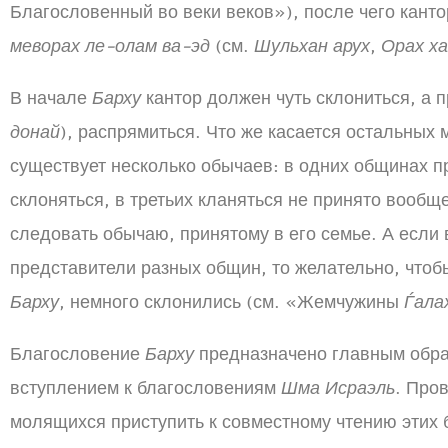
Благословенный во веки веков»), после чего канто
меворах ле-олам ва-эд
(см.
Шульхан арух
,
Орах х
В начале
Барху
кантор должен чуть склониться, а 
донай
), распрямиться. Что же касается остальных
существует несколько обычаев: в одних общинах пр
склоняться, в третьих кланяться не принято вооб
следовать обычаю, принятому в его семье. А если
представители разных общин, то желательно, чтоб
Барху
, немного склонились (см. «Жемчужины
Ѓала
Благословение
Барху
предназначено главным образ
вступлением к благословениям
Шма Исраэль
. Про
молящихся приступить к совместному чтению этих 