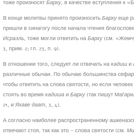
тоже произносят
Барху
, в качестве вступления к 
В конце молитвы принято произносить
Барху
еще ра
пришли в синагогу после начала чтения благосло
Исраэль
, тоже могли ответить на
Барху
(см. «Жем
3, прим. 2; гл. 23, п. 9).
В отношении того, следует ли отвечать на
кадиш
и
различные обычаи. По обычаю большинства сефард
чтобы ответить на слова святости, но если человек
стоять во время
кадиша
и
Барху
(так пишут Маѓари
21, и
Яхаве даат
, 3, 4).
А согласно наиболее распространенному ашкеназ
отвечают стоя, так как это – слова святости (см.
Ми