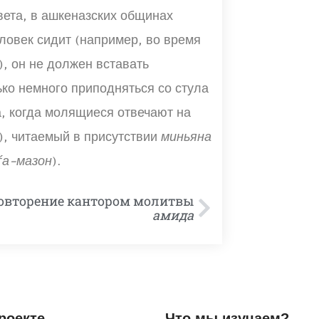
вета, в ашкеназских общинах
ловек сидит (например, во время
, он не должен вставать
ько немного приподняться со стула
а, когда молящиеся отвечают на
, читаемый в присутствии
миньяна
ѓа-мазон
).
Повторение кантором молитвы
амида
роекте
Что мы изучаем?