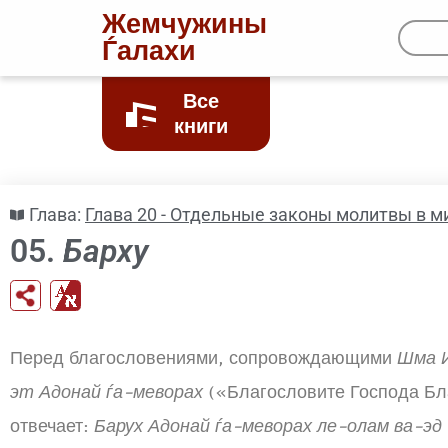
Жемчужины
Ѓалахи
Все
книги
Глава:
Глава 20 - Отдельные законы молитвы в м
05.
Барху
Перед благословениями, сопровождающими
Шма 
эт Адонай ѓа-меворах
(«Благословите Господа Бл
отвечает:
Барух Адонай ѓа-меворах ле-олам ва-эд