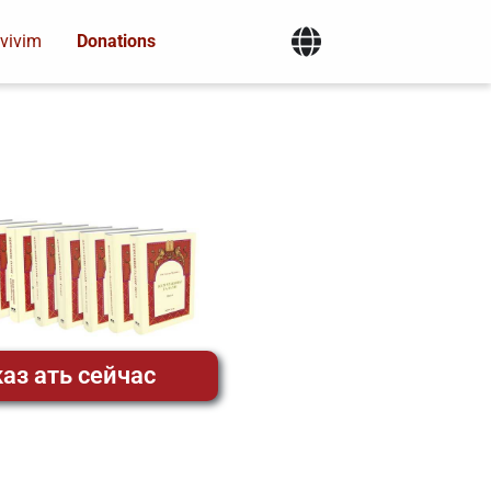
vivim
Donations
аз ать сейчас