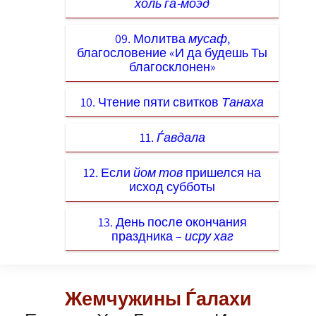
холь ѓа-моэд
09. Молитва
мусаф
,
благословение «И да будешь Ты
благосклонен»
10. Чтение пяти свитков
Танаха
11.
Ѓавдала
12. Если
йом тов
пришелся на
исход субботы
13. День после окончания
праздника –
исру хаг
Жемчужины Ѓалахи