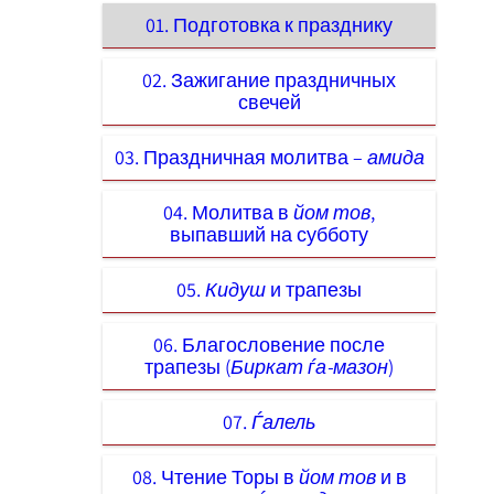
01. Подготовка к празднику
02. Зажигание праздничных
свечей
03. Праздничная молитва –
амида
04. Молитва в
йом тов
,
выпавший на субботу
05.
Кидуш
и трапезы
06. Благословение после
трапезы (
Биркат ѓа-мазон
)
07.
Ѓалель
08. Чтение Торы в
йом тов
и в