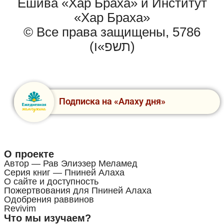
Ешива «Хар Браха» и Институт
«Хар Браха»
© Все права защищены, 5786
(תשפ»ו)
Подписка на «Алаху дня»
О проекте
Автор — Рав Элиэзер Меламед
Серия книг — Пниней Алаха
О сайте и доступность
Пожертвования для Пниней Алаха
Одобрения раввинов
Revivim
Что мы изучаем?