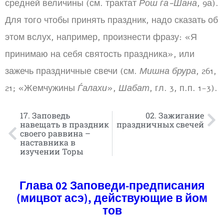
средней величины (см. трактат
Рош ѓа-Шана
, 9а).
Для того чтобы принять праздник, надо сказать об
этом вслух, например, произнести фразу: «Я
принимаю на себя святость праздника», или
зажечь праздничные свечи (см.
Мишна брура
, 261,
21; «Жемчужины
Ѓалахи
»,
Шабат
, гл. 3, п.п. 1-3).
17. Заповедь
02. Зажигание
навещать в праздник
праздничных свечей
своего раввина –
наставника в
изучении Торы
Глава 02 Заповеди-предписания
(мицвот асэ), действующие в йом
тов