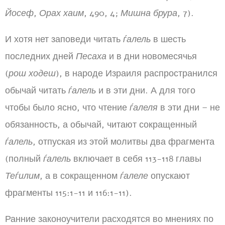
Йосеф
,
Орах хаим
, 490, 4;
Мишна брура
, 7).
И хотя нет заповеди читать
ѓалель
в шесть
последних дней
Песаха
и в дни новомесячья
(
рош ходеш
), в народе Израиля распространился
обычай читать
ѓалель
и в эти дни. А для того
чтобы было ясно, что чтение
ѓалеля
в эти дни – не
обязанность, а обычай, читают сокращенный
ѓалель
, отпуская из этой молитвы два фрагмента
(полный
ѓалель
включает в себя 113-118 главы
Теѓилим
, а в сокращенном
ѓалеле
опускают
фрагменты 115:1-11 и 116:1-11).
Ранние законоучители расходятся во мнениях по