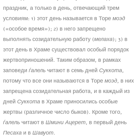
праздник, а только в день, отвечающий трем
условиям: 1) этот день называется в Торе
моэд
(«особое время»); 2) в него запрещено
выполнять созидательную работу (
мелаха
); 3) в
этот день в Храме существовал особый порядок
жертвоприношений. Таким образом, в рамках
заповеди
ѓалель
читают в семь дней
Суккота
,
потому что все они называются в Торе
моэд
, в них
запрещена созидательная работа, и в каждый из
дней
Суккота
в Храме приносились особые
жертвы (различное число быков). Кроме того,
ѓалель
читают в
Шмини Ацерет
, в первый день
Песаха
и в
Шавуот
.