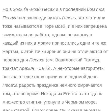
Но в
холь ѓа-моэд Песах
и в последний
йом тов
Песаха
нет заповеди читать
ѓалель
. Хотя эти дни
тоже называются в Торе
моэд
, и в них запрещена
созидательная работа, однако поскольку в
каждый из них в Храме приносились одни и те же
жертвы, с этой точки зрения они не отличаются от
первого дня
Песаха
(см. Вавилонский Талмуд,
трактат
Арахин
, 10а-б). А некоторые авторитеты
называют еще одну причину: в седьмой день
Песаха
радость праздника немного омрачается
тем, что во время Исхода из Египта в этот день
множество египтян утонули в Чермном море.
Ведь Святой, благословен Он, сказал ангелам,