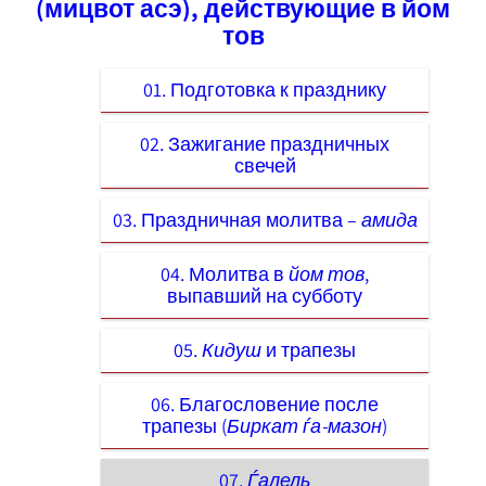
(мицвот асэ), действующие в йом
тов
01. Подготовка к празднику
02. Зажигание праздничных
свечей
03. Праздничная молитва –
амида
04. Молитва в
йом тов
,
выпавший на субботу
05.
Кидуш
и трапезы
06. Благословение после
трапезы (
Биркат ѓа-мазон
)
07.
Ѓалель