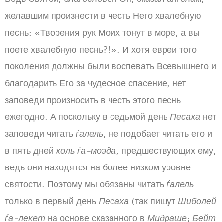
желавшим произнести в честь Него хвалебную
песнь: «Творения рук Моих тонут в море, а вы
поете хвалебную песнь?!». И хотя евреи того
поколения должны были воспевать Всевышнего и
благодарить Его за чудесное спасение, нет
заповеди произносить в честь этого песнь
ежегодно. А поскольку в седьмой день
Песаха
нет
заповеди читать
ѓалель
, не подобает читать его и
в пять дней
холь ѓа-моэда
, предшествующих ему,
ведь они находятся на более низком уровне
святости. Поэтому мы обязаны читать
ѓалель
только в первый день
Песаха
(так пишут
Шиболей
ѓа-лекет
на основе сказанного в
Мидраше
;
Бейт