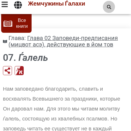
Жемчужины Ѓалахи
Все
книги
Глава:
Глава 02 Заповеди-предписания
(мицвот асэ), действующие в йом тов
07.
Ѓалель
Нам заповедано благодарить, славить и
восхвалять Всевышнего за праздники, которые
Он даровал нам. Для этого мы читаем молитву
ѓалель
, состоящую из хвалебных псалмов. Но
заповедь читать ее существует не в каждый