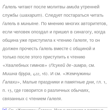
Ѓалель
читают после молитвы
амида
утренней
службы (
шахарит
). Следует постараться читать
ѓалель
в
миньяне
. По мнению многих авторитетов,
если человек опоздал и пришел в синагогу, когда
община уже приступила к чтению
ѓалеля
, то он
должен прочесть
ѓалель
вместе с общиной и
только после этого приступить к чтению
«Хвалебных гимнов» (
Псукей де-зимра
; см.
Мишна брура
, 422, 16). И см. «Жемчужины
Ѓалахи
», Малые праздники и памятные дни, гл. 1,
п. 13, где говорится о различных обычаях,
связанных с чтением
ѓалеля
.
[7]
. См. «Жемчужины
Ѓалахи
», Малые праздники и памятные