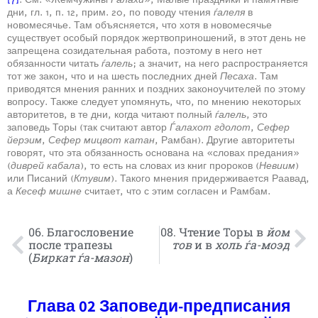
дни, гл. 1, п. 12, прим. 20, по поводу чтения
ѓалеля
в
новомесячье. Там объясняется, что хотя в новомесячье
существует особый порядок жертвоприношений, в этот день не
запрещена созидательная работа, поэтому в него нет
обязанности читать
ѓалель
; а значит, на него распространяется
тот же закон, что и на шесть последних дней
Песаха
. Там
приводятся мнения ранних и поздних законоучителей по этому
вопросу. Также следует упомянуть, что, по мнению некоторых
авторитетов, в те дни, когда читают полный
ѓалель
, это
заповедь Торы (так считают автор
Ѓалахот гдолот
,
Сефер
йерэим
,
Сефер мицвот катан
, Рамбан). Другие авторитеты
говорят, что эта обязанность основана на «словах предания»
(
диврей кабала
), то есть на словах из книг пророков (
Невиим
)
или Писаний (
Ктувим
). Такого мнения придерживается Раавад,
а
Кесеф мишне
считает, что с этим согласен и Рамбам.
06. Благословение
08. Чтение Торы в
йом
после трапезы
тов
и в
холь ѓа-моэд
(
Биркат ѓа-мазон
)
Глава 02 Заповеди-предписания