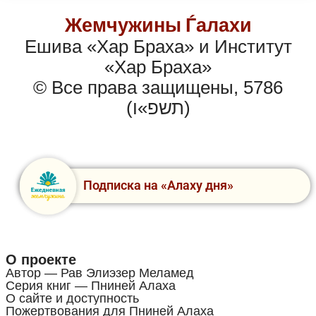
Жемчужины Ѓалахи
Ешива «Хар Браха» и Институт
«Хар Браха»
© Все права защищены, 5786
(תשפ»ו)
Подписка на «Алаху дня»
О проекте
Автор — Рав Элиэзер Меламед
Серия книг — Пниней Алаха
О сайте и доступность
Пожертвования для Пниней Алаха