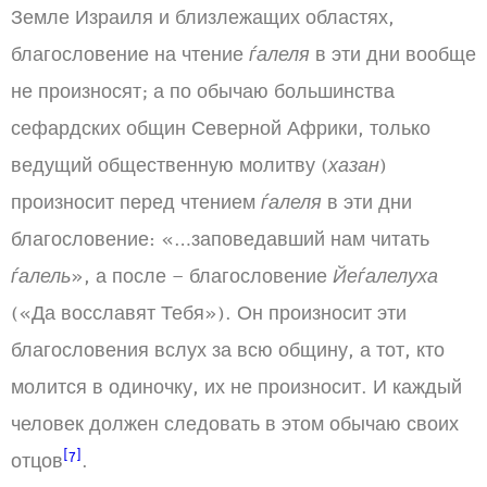
Земле Израиля и близлежащих областях,
благословение на чтение
ѓалеля
в эти дни вообще
не произносят; а по обычаю большинства
сефардских общин Северной Африки, только
ведущий общественную молитву (
хазан
)
произносит перед чтением
ѓалеля
в эти дни
благословение: «…заповедавший нам читать
ѓалель
», а после – благословение
Йеѓалелуха
(«Да восславят Тебя»). Он произносит эти
благословения вслух за всю общину, а тот, кто
молится в одиночку, их не произносит. И каждый
человек должен следовать в этом обычаю своих
[7]
отцов
.