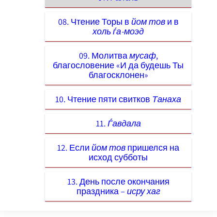
08. Чтение Торы в
йом тов
и в
холь ѓа-моэд
09. Молитва
мусаф
,
благословение «И да будешь Ты
благосклонен»
10. Чтение пяти свитков
Танаха
11.
Ѓавдала
12. Если
йом тов
пришелся на
исход субботы
13. День после окончания
праздника –
исру хаг