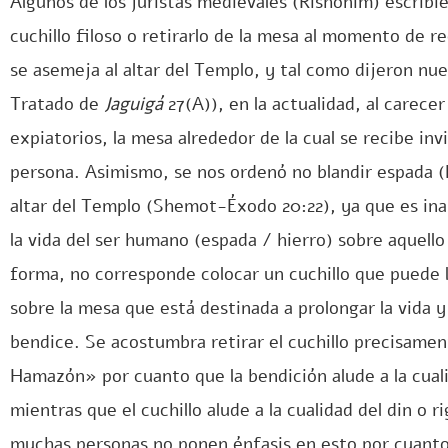
Algunos de los juristas medievales (Rishonim) escribi
cuchillo filoso o retirarlo de la mesa al momento de 
se asemeja al altar del Templo, y tal como dijeron nu
Tratado de
Jaguigá
27(A)), en la actualidad, al carecer
expiatorios, la mesa alrededor de la cual se recibe in
persona. Asimismo, se nos ordenó no blandir espada (h
altar del Templo (Shemot-Éxodo 20:22), ya que es ina
la vida del ser humano (espada / hierro) sobre aquello 
forma, no corresponde colocar un cuchillo que puede 
sobre la mesa que está destinada a prolongar la vida y
bendice. Se acostumbra retirar el cuchillo precisame
Hamazón» por cuanto que la bendición alude a la cual
mientras que el cuchillo alude a la cualidad del din o
muchas personas no ponen énfasis en esto por cuanto 