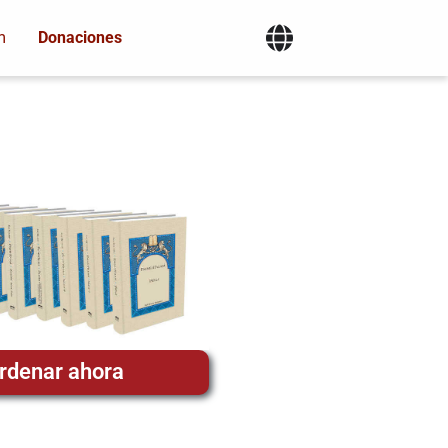
m
Donaciones
rdenar ahora