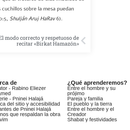
 cuchillos sobre la mesa puedan
0:5,
Shulján Aruj HaRav
6).
 El modo correcto y respetuoso de
recitar «Birkat Hamazón»
rca de
¿Qué aprenderemos?
utor - Rabino Eliezer
Entre el hombre y su
amed
prójimo
erie - Pninei Halajá
Pareja y familia
ca del sitio y accesibilidad
El pueblo y la tierra
ntes de Pninei Halajá
Entre el hombre y el
nos que respaldan la obra
Creador
vim
Shabat y festividades