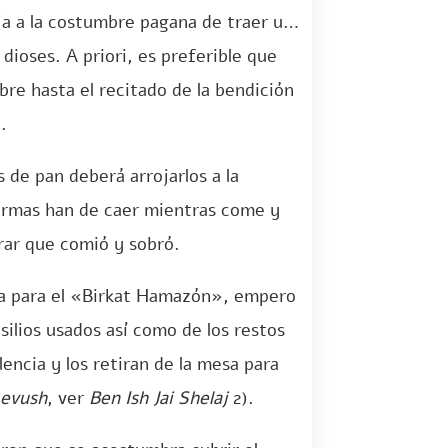
ja a la costumbre pagana de traer una
dioses. A priori, es preferible que
re hasta el recitado de la bendición
.
 de pan deberá arrojarlos a la
ormas han de caer mientras come y
trar que comió y sobró.
sa para el «Birkat Hamazón», empero
silios usados así como de los restos
ncia y los retiran de la mesa para
Levush
, ver
Ben Ish Jai Shelaj
2).