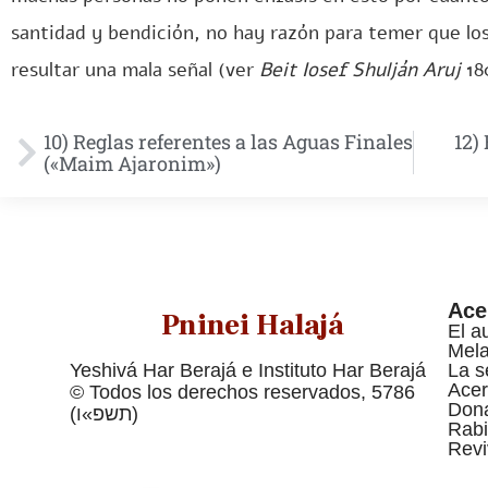
santidad y bendición, no hay razón para temer que los
resultar una mala señal (ver
Beit Iosef Shulján Aruj
18
10) Reglas referentes a las Aguas Finales
12)
(«Maim Ajaronim»)
Ace
Pninei Halajá
El a
Mel
Yeshivá Har Berajá e Instituto Har Berajá
La s
Acer
© Todos los derechos reservados, 5786
Dona
(תשפ»ו)
Rabi
Revi