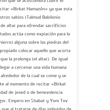
eron que se acostumbra cubrir el
recitar «Birkat Hamazón» ya que esta
estros sabios (Talmud Babilonio
 de altar para ofrendar sacrificios
vitados actúa como expiación para la
ierro) alguna sobre las piedras del
propiado colocar aquello que acorta
que la prolonga (el altar). De igual
llegar a cercenar una vida humana
 alrededor de la cual se come y se
nte al momento de recitar «Birkat
idad de jesed o de benevolencia
 rigor. Empero en Shabat y Yom Tov
que al tratarse de días imbuidos de