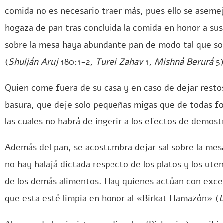
comida no es necesario traer más, pues ello se aseme
hogaza de pan tras concluida la comida en honor a sus 
sobre la mesa haya abundante pan de modo tal que sob
(
Shulján Aruj
180:1-2,
Turei Zahav
1,
Mishná Berurá
5)
Quien come fuera de su casa y en caso de dejar restos
basura, que deje solo pequeñas migas que de todas f
las cuales no habrá de ingerir a los efectos de demos
Además del pan, se acostumbra dejar sal sobre la me
no hay halajá dictada respecto de los platos y los uten
de los demás alimentos. Hay quienes actúan con excele
que esta esté limpia en honor al «Birkat Hamazón» (