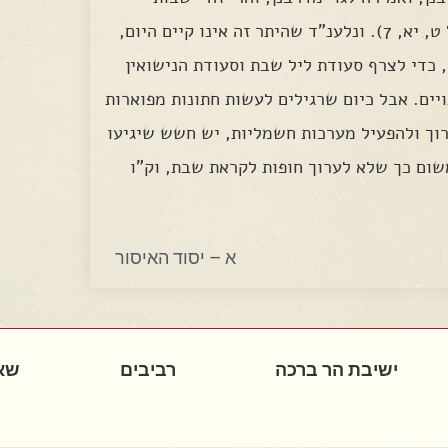
דשבות' לצורך מצווה שהתירו חכמים (עיין לעיל ט, יא, 7). ונלענ"ד שהיתר זה אינו קיים היום,
 כדי לצרף סעודת ליל שבת וסעודת הנישואין
יים. אבל כיום שרגילים לעשות חתונות מפוארות
רוך ולהפעיל מערכות חשמליות, יש חשש שיגיעו
שום כך שלא לערוך חופות לקראת שבת, וק"ו
א – יסוד האיסור
ישיבת הר ברכה
רביבים
שא