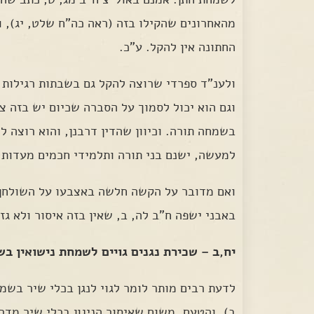
מהאחרונים שהקילו בזה (ראה כה"ח שלט, יג), 
החתונה אין להקל. ע"כ.
ולענ"ד ספרדי שרוצה להקל גם בשבתות רגילות ו
וגם הוא יכול לסמוך על הסברה שכיום יש בזה צ
בשמחה תורה. וכיוון שהדין דרבנן, והוא רוצה ל
למעשה, ישנם בני תורה ותלמידי חכמים מעדות 
ואם מדובר על הקשה חלשה באצבעו על השולחן,
באבני ישפה ח"ב לה, ב, שאין בזה איסור ולא גז
יח,ב – שכירת נגנים גויים לשמחת נישואין ב
לדעת רבים מותר לומר לגוי לנגן בכלי שיר בשמ
ב). והטעם, משום שאיסור הניגון בכלי שיר מדרב