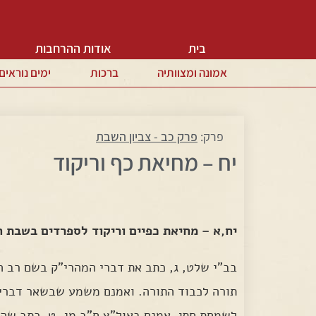
בית
אודות ההרחבות
אמונה ומצוותיה
ברכות
ימים נוראים
פרק:
פרק כב - צביון השבת
יח – מחיאת כף וריקוד
יח,א – מחיאת כפיים וריקוד לספרדים בשבת 
בב"י שלט, ג, כתב את דברי המהרי"ק בשם רב ה
תורה לכבוד התורה. ואמנם משמע שבשאר דברים 
לשמחת חתן. אמנם באול"צ ח"ב מג, ט, כתב שהמ