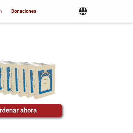
m
Donaciones
rdenar ahora