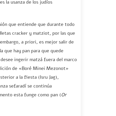
 la usanza de los judíos
inión que entiende que durante todo
lletas cracker y matziot, por las que
mbargo, a priori, es mejor salir de
 la que hay pan para que quede
 desee ingerir matzá fuera del marco
endición de «Boré Minei Mezonot»
terior a la fiesta (Isru Jag),
anza sefaradí se continúa
mento esta funge como pan (
Or