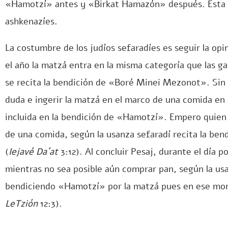
«Hamotzí» antes y «Birkat Hamazón» después. Esta es
ashkenazíes.
La costumbre de los judíos sefaradíes es seguir la op
el año la matzá entra en la misma categoría que las ga
se recita la bendición de «Boré Minei Mezonot». Sin e
duda e ingerir la matzá en el marco de una comida en
incluida en la bendición de «Hamotzí». Empero quien
de una comida, según la usanza sefaradí recita la b
(
Iejavé Da´at
3:12). Al concluir Pesaj, durante el día pos
mientras no sea posible aún comprar pan, según la us
bendiciendo «Hamotzí» por la matzá pues en ese mo
LeTzión
12:3).