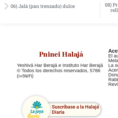
08) P
06) Jalá (pan trenzado) dulce
rel
Ace
Pninei Halajá
El a
Mel
Yeshivá Har Berajá e Instituto Har Berajá
La s
Acer
© Todos los derechos reservados, 5786
Dona
(תשפ»ו)
Rabi
Revi
Suscríbase a la Halajá
Diaria