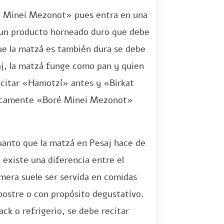
ré Minei Mezonot» pues entra en una
r un producto horneado duro que debe
que la matzá es también dura se debe
j, la matzá funge como pan y quien
ecitar «Hamotzí» antes y «Birkat
nicamente «Boré Minei Mezonot»
cuanto que la matzá en Pesaj hace de
 existe una diferencia entre el
rimera suele ser servida en comidas
postre o con propósito degustativo.
ck o refrigerio, se debe recitar