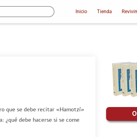
Inicio
Tienda
Revivi
aro que se debe recitar «Hamotzí»
O
a: ¿qué debe hacerse si se come