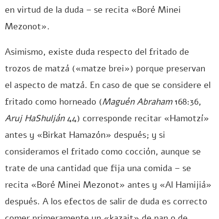
en virtud de la duda – se recita «Boré Minei
Mezonot».
Asimismo, existe duda respecto del fritado de
trozos de matzá («matze brei») porque preservan
el aspecto de matzá. En caso de que se considere el
fritado como horneado (
Maguén Abraham
168:36,
Aruj HaShulján
44) corresponde recitar «Hamotzí»
antes y «Birkat Hamazón» después; y si
consideramos el fritado como cocción, aunque se
trate de una cantidad que fija una comida – se
recita «Boré Minei Mezonot» antes y «Al Hamijiá»
después. A los efectos de salir de duda es correcto
comer primeramente un «kazait» de pan o de