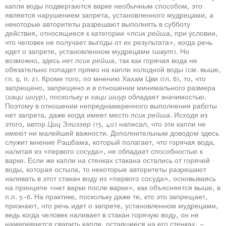
капли воды подвергаются варке необычным способом, это
является нарушением запрета, установленного мудрецами, а
некоторые авторитеты разрешают выполнять в субботу
действия, относящиеся к категории «
псик рейша
, при условии,
что человек не получает выгоды от их результата», когда речь
идет о запрете, установленном мудрецами (
швут
). Но
возможно, здесь нет
псик рейша
, так как горячая вода не
обязательно попадет прямо на капли холодной воды (см. выше,
гл. 9, п. 2). Кроме того, по мнению Хахам Цви (гл. 6), то, что
запрещено, запрещено и в отношении минимального размера
(
хаци шиур
), поскольку и
хаци шиур
обладает значимостью.
Поэтому в отношении непреднамеренного выполнения работы
нет запрета, даже когда имеет место
псик рейша
. Исходя из
этого, автор
Циц Элиэзер
(13, 40) написал, что эти капли не
имеют ни малейшей важности. Дополнительным доводом здесь
служит мнение Рашбама, который полагает, что горячая вода,
налитая из «первого сосуда», не обладает способностью к
варке. Если же капли на стенках стакана остались от горячей
воды, которая остыла, то некоторые авторитеты разрешают
наливать в этот стакан воду из «первого сосуда», основываясь
на принципе «нет варки после варки», как объясняется выше, в
п.п. 5-6. На практике, поскольку даже те, кто это запрещает,
признают, что речь идет о запрете, установленном мудрецами,
ведь когда человек наливает в стакан горячую воду, он не
намеревается сварить капли, оставшиеся на его стенках, –