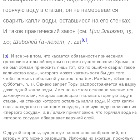
горячую воду в стакан, он не намеревается
сварить капли воды, оставшиеся на его стенках.
И таков практический закон (см.
Циц Элиэзер
, 13,
[8]
40;
Шиболей ѓа-лекет
, 7, 42)
.
[8]
. И все же в том, что касается обязанности принесения
грехоочистительной жертвы во время существования Храма, то
ее был обязан приносить лишь тот, кто по ошибке сварил такое
количество воды, которого может хватить хотя бы для того,
чтобы помыть небольшой участок тела (см. Рамбам, «Законы
субботы», 9, 1). Однако запрет Торы распространяется на варку
даже одной капли воды. Именно на этом основано мнение тех
законоучителей, которые запрещают наливать горячую воду в
стакан, на стенках которого остались капли воды. И хотя капли
воды находятся во «втором сосуде», горячую воду наливают из
«первого сосуда», а в
Ѓалахе
принят закон, что горячая вода из
«второго сосуда» обваривает верхний слой.
С другой стороны, существует множество соображений, по
которым это можно разрешить. Изложим их вкратце: поскольку