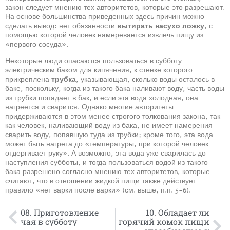
закон следует мнению тех авторитетов, которые это разрешают.
На основе большинства приведенных здесь причин можно
сделать вывод: нет обязанности
вытирать насухо ложку
, с
помощью которой человек намеревается извлечь пищу из
«первого сосуда».
Некоторые люди опасаются пользоваться в субботу
электрическим баком для кипячения, к стенке которого
прикреплена
трубка
, указывающая, сколько воды осталось в
баке, поскольку, когда из такого бака наливают воду, часть воды
из трубки попадает в бак, и если эта вода холодная, она
нагреется и сварится. Однако многие авторитеты
придерживаются в этом менее строгого толкования закона, так
как человек, наливающий воду из бака, не имеет намерения
сварить воду, попавшую туда из трубки; кроме того, эта вода
может быть нагрета до «температуры, при которой человек
отдергивает руку». А возможно, эта вода уже сварилась до
наступления субботы, и тогда пользоваться водой из такого
бака разрешено согласно мнению тех авторитетов, которые
считают, что в отношении жидкой пищи также действует
правило «нет варки после варки» (см. выше, п.п. 5-6).
08. Приготовление
10. Обладает ли
чая в субботу
горячий комок пищи