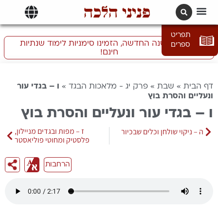
פניני הלכה
תרגומים | languages
תפריט
התכוננו לשנה החדשה, הזמינו סימניות לימוד שנתיות
ספרים
חינם!
דף הבית
»
שבת
»
פרק יג - מלאכות הבגד
»
ו – בגדי עור
ונעליים והסרת בוץ
ו – בגדי עור ונעליים והסרת בוץ
ז – מפות ובגדים מניילון,
ה – ניקוי שולחן וכלים שבכיור
פלסטיק ומחוטי פוליאסטר
הרחבות