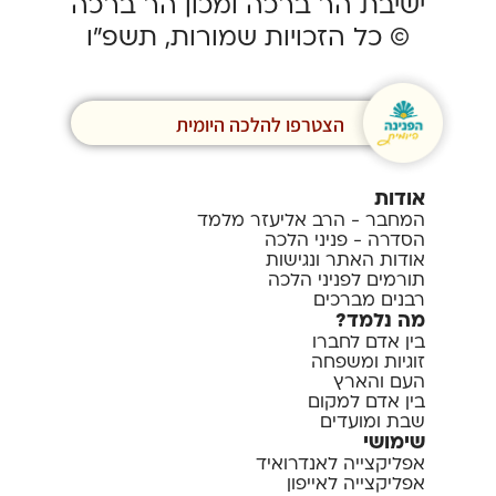
ישיבת הר ברכה ומכון הר ברכה
© כל הזכויות שמורות, תשפ”ו
הצטרפו להלכה היומית
אודות
המחבר - הרב אליעזר מלמד
הסדרה - פניני הלכה
אודות האתר ונגישות
תורמים לפניני הלכה
רבנים מברכים
מה נלמד?
בין אדם לחברו
זוגיות ומשפחה
העם והארץ
בין אדם למקום
שבת ומועדים
שימושי
אפליקצייה לאנדרואיד
אפליקצייה לאייפון