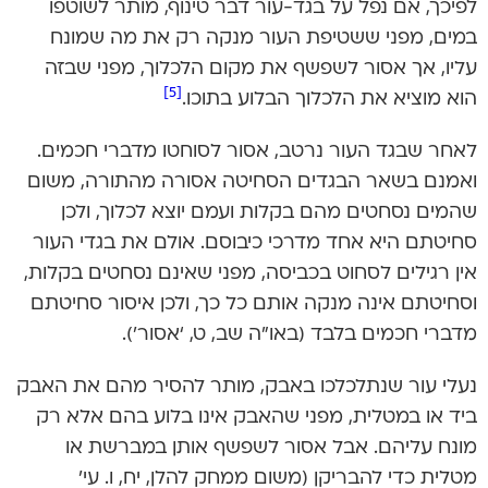
לפיכך, אם נפל על בגד-עור דבר טינוף, מותר לשוטפו
במים, מפני ששטיפת העור מנקה רק את מה שמונח
עליו, אך אסור לשפשף את מקום הלכלוך, מפני שבזה
[5]
הוא מוציא את הלכלוך הבלוע בתוכו.
לאחר שבגד העור נרטב, אסור לסוחטו מדברי חכמים.
ואמנם בשאר הבגדים הסחיטה אסורה מהתורה, משום
שהמים נסחטים מהם בקלות ועמם יוצא לכלוך, ולכן
סחיטתם היא אחד מדרכי כיבוסם. אולם את בגדי העור
אין רגילים לסחוט בכביסה, מפני שאינם נסחטים בקלות,
וסחיטתם אינה מנקה אותם כל כך, ולכן איסור סחיטתם
מדברי חכמים בלבד (באו”ה שב, ט, ‘אסור’).
נעלי עור שנתלכלכו באבק, מותר להסיר מהם את האבק
ביד או במטלית, מפני שהאבק אינו בלוע בהם אלא רק
מונח עליהם. אבל אסור לשפשף אותן במברשת או
מטלית כדי להבריקן (משום ממחק להלן, יח, ו. עי’