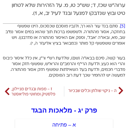
ערוה”ש שכז, ד; שש”כ טו, מ. על הזהירות שלא לטחון
טיט ובוץ שנדבקו למנעל ובגד לעיל יב, א, 1).
[5]
. סתם בגד עור הוא רך, ולגביו מוסכם שכסכוס, היינו שפשוף
בחוזקה, אסור מהתורה. ולשפשפו ברכות תוך שהוא במים אסור (מ”ב
שב, מא, ובאו”ה ‘אבל’, וספק אם האיסור מהתורה או מדרבנן). ויש
אומרים ששפשוף קל מותר (כמבואר בציץ אליעזר ה, י).
בעור קשה, סיכם בבאו”ה (שם), שלדעת רש”י ור”ן, אין כלל איסור כיבוס
והרי הוא כעץ, ולדעת הרי”ף והרמב”ם והרא”ש, שפשוף חזק אסור
מדברי חכמים, ולדעת בעל השאילתות שפשוף חזק אסור מהתורה.
למעשה יש להחמיר שכך דעת רוב הפוסקים.
ז – מפות ובגדים מניילון,
ה – ניקוי שולחן וכלים שבכיור
פלסטיק ומחוטי פוליאסטר
פרק יג - מלאכות הבגד
א – פתיחה