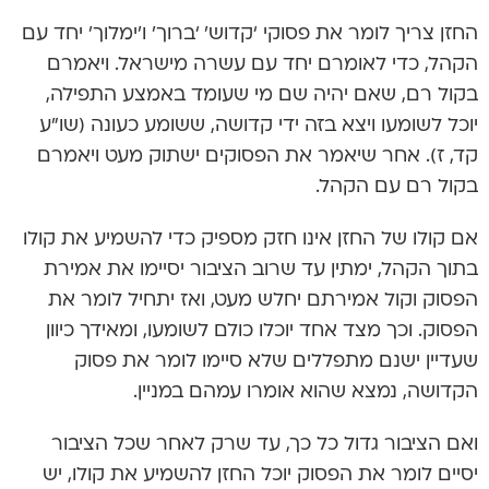
החזן צריך לומר את פסוקי ‘קדוש’ ‘ברוך’ ו’ימלוך’ יחד עם
הקהל, כדי לאומרם יחד עם עשרה מישראל. ויאמרם
בקול רם, שאם יהיה שם מי שעומד באמצע התפילה,
יוכל לשומעו ויצא בזה ידי קדושה, ששומע כעונה (שו”ע
קד, ז). אחר שיאמר את הפסוקים ישתוק מעט ויאמרם
בקול רם עם הקהל.
אם קולו של החזן אינו חזק מספיק כדי להשמיע את קולו
בתוך הקהל, ימתין עד שרוב הציבור יסיימו את אמירת
הפסוק וקול אמירתם יחלש מעט, ואז יתחיל לומר את
הפסוק. וכך מצד אחד יוכלו כולם לשומעו, ומאידך כיוון
שעדיין ישנם מתפללים שלא סיימו לומר את פסוק
הקדושה, נמצא שהוא אומרו עמהם במניין.
ואם הציבור גדול כל כך, עד שרק לאחר שכל הציבור
יסיים לומר את הפסוק יוכל החזן להשמיע את קולו, יש