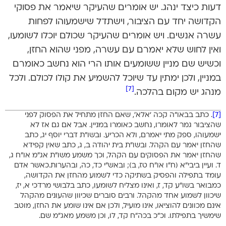
דעות כיצד ינהג. יש אומרים שהעיקר שיאמר את פסוקי
הקדושה יחד עם הציבור, וישתדל שישמעוהו לפחות
עשרה אנשים. ויש אומרים שהעיקר שכולם יוכלו לשומעו,
ואין לחוש שלא יאמרם עם עשרה, מפני שהוא החזן,
וכשיש שם מניין ששומעים אותו הרי הוא נחשב כאומרם
במניין, ולכן ימתין עד שיוכל להשמיע את קולו לכולם. ולכל
[7]
מנהג יש מקום בהלכה.
[7]
. כתב בבאו”ה קכה ‘אלא’, שאם החזן מתחיל את הפסוק לפני
שהציבור גמר לאומרו, נחשב כאומרו במניין. אבל אם גם אז לא
ישמעוהו, ספק מתי יאמרם, ולא הכריע. ובשו”ת דברי יוסף יג, כתב
שהחזן יאמר עם הקהל. ובשו”ת בית יהודה ב, ג, כתב שאין קפידא
שהחזן יאמר את הפסוקים עם הקהל, וכך משמע משו”ת אג”מ או”ח ג,
ד. ועיין ביבי”א (ח”ו או”ח טז, ב); ובאש”י כד, כה, ובהערות.כאשר אדם
עומד בתפילה והפסיק בשתיקה כדי לשמוע מהחזן את הקדושה,
כמבואר בשו”ע קד, ז, ואינו מצליח לשומעו, כתב בלבושי מרדכי א, יז,
שיכוון לשמוע אחד מהקהל. ורבים סוברים שכיוון שהעונים מהקהל
אינם מכוונים להוציאו, אינו מועיל, ולכן אם אינו שומע את החזן, מוטב
שימשיך בתפילתו. וכ”כ בכה”ח קד, לו, וכן משמע מאג”מ שם.