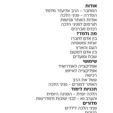
אודות
המחבר - הרב אליעזר מלמד
הסדרה - פניני הלכה
אודות האתר ונגישות
תורמים לפניני הלכה
רבנים מברכים
מה נלמד?
בין אדם לחברו
זוגיות ומשפחה
העם והארץ
בין אדם למקום
שבת ומועדים
שימושי
אפליקצייה לאנדרואיד
אפליקצייה לאייפון
רכישה
שאל את הרב
האתר למורים - פניני הלכה
תכניות לימוד
הלכה יומית - הפנינה היומית
והערב נא - לבני ישיבות ולמדרשות
מדורים
פניני הלכה לילדים