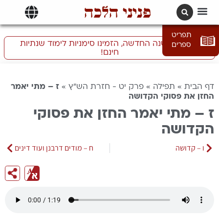
פניני הלכה
תרגומים | languages
תפריט
התכוננו לשנה החדשה, הזמינו סימניות לימוד שנתיות
ספרים
חינם!
דף הבית
»
תפילה
»
פרק יט - חזרת הש"ץ
»
ז – מתי יאמר
החזן את פסוקי הקדושה
ז – מתי יאמר החזן את פסוקי
הקדושה
ו – קדושה
ח – מודים דרבנן ועוד דינים