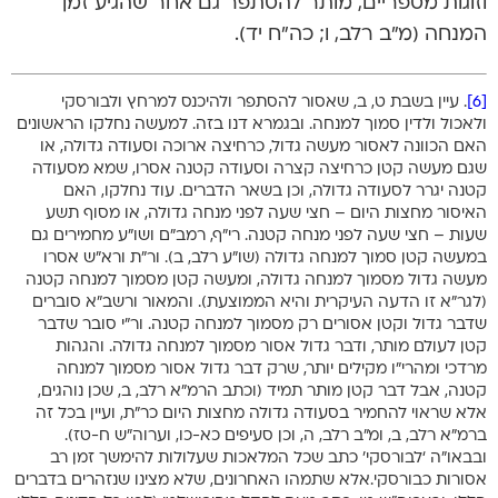
וזוגות מספריים, מותר להסתפר גם אחר שהגיע זמן
המנחה (מ”ב רלב, ו; כה”ח יד).
[6]
. עיין בשבת ט, ב, שאסור להסתפר ולהיכנס למרחץ ולבורסקי
ולאכול ולדין סמוך למנחה. ובגמרא דנו בזה. למעשה נחלקו הראשונים
האם הכוונה לאסור מעשה גדול, כרחיצה ארוכה וסעודה גדולה, או
שגם מעשה קטן כרחיצה קצרה וסעודה קטנה אסרו, שמא מסעודה
קטנה יגרר לסעודה גדולה, וכן בשאר הדברים. עוד נחלקו, האם
האיסור מחצות היום – חצי שעה לפני מנחה גדולה, או מסוף תשע
שעות – חצי שעה לפני מנחה קטנה. רי”ף, רמב”ם ושו”ע מחמירים גם
במעשה קטן סמוך למנחה גדולה (שו”ע רלב, ב). ור”ת ורא”ש אסרו
מעשה גדול מסמוך למנחה גדולה, ומעשה קטן מסמוך למנחה קטנה
(לגר”א זו הדעה העיקרית והיא הממוצעת). והמאור ורשב”א סוברים
שדבר גדול וקטן אסורים רק מסמוך למנחה קטנה. ור”י סובר שדבר
קטן לעולם מותר, ודבר גדול אסור מסמוך למנחה גדולה. והגהות
מרדכי ומהרי”ו מקילים יותר, שרק דבר גדול אסור מסמוך למנחה
קטנה, אבל דבר קטן מותר תמיד (וכתב הרמ”א רלב, ב, שכן נוהגים,
אלא שראוי להחמיר בסעודה גדולה מחצות היום כר”ת, ועיין בכל זה
ברמ”א רלב, ב, ומ”ב רלב, ה, וכן סעיפים כא-כו, וערוה”ש ח-טז).
ובבאו”ה ‘לבורסקי’ כתב שכל המלאכות שעלולות להימשך זמן רב
אסורות כבורסקי.אלא שתמהו האחרונים, שלא מצינו שנזהרים בדברים