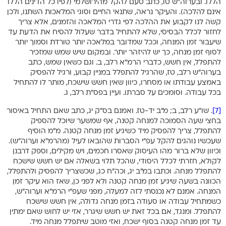
הללו. ובערוה”ש טו, כתב טעם להקל מהירושלמי (לפיו כל הדינים הללו
אינם להלכה). והעיקר נראה, שתנאי החיים וסוגי המלאכות השתנו, ולכן
קשה לנו לקבוע את ההלכה לפי גדרי המלאכה והזמנים, אלא צריך
לחזור לכלל הבסיסי, שלא להתחיל בדבר שעלול להסיח את הדעת עד
שיעבור זמן המנחה, וככל שמדובר במלאכה יותר טורדת וסמוך יותר
לסוף זמן מנחה, כך יש להיזהר יותר. ובמקום שיש שמש שמזכיר
להתפלל, אין חשש, כדברי הרמ”א רלב, ב. וגם כשאין שמש, כתב
בערוה”ש רלב, טז, שהרגיל להתפלל במניין קבוע, ורגיל להפסיק
באמצע עבודתו או מסחרו, כיוון שאין חשש שישכח, מותר לו להתחיל
בכל עבודה. וסומכים על סברתו. ועיין בפס”ת רלב, ג.
[7]
. שו”ע רלב, ב; מ”ב יד-טז. ואמנם בס”ק יג, כתב שאם התחיל באיסור
בחצי שעה הסמוכה למנחה קטנה, אף שמשער שיוכל להספיק
להתפלל, צריך להפסיק מיד כשיגיע זמן מנחה קטנה. מ”מ הוסיף
שעכשיו נוהגים להקל עפ”י הסברות שהובאו לעיל (מהרמ”א וערוה”ש).
וכיוון שלא ברור מהו העיסוק שאסרו חכמים, ויש מקילים, וספק דרבנן
לקולא, חזרתי לכלל היסודי, שהכל תלוי בשאלה אם יש חשש שישכח
להתפלל מנחה. וכתבו במ”ב יג, וכה”ח כג, שכשצריך להפסיק ולהתפלל,
הכוונה בשעה שיגיע זמן מנחה קטנה ולא לפני כן, שאז הוא עיקר זמן
המנחה. אמנם לא נכנסתי לזה למעלה, מפני שעפ”י הרמ”א וערוה”ש,
כשמתחיל עבודה או סעודה בזמן מנחה גדולה, אין חשש שישכח
להתפלל. ומנגד, אם בכל זאת יש חשש שיגרר, אזי יש לחוש שאם ימתין
עד זמן מנחה קטנה בסוף ישכח, ואזי מוטב שיתפלל מנחה מיד.