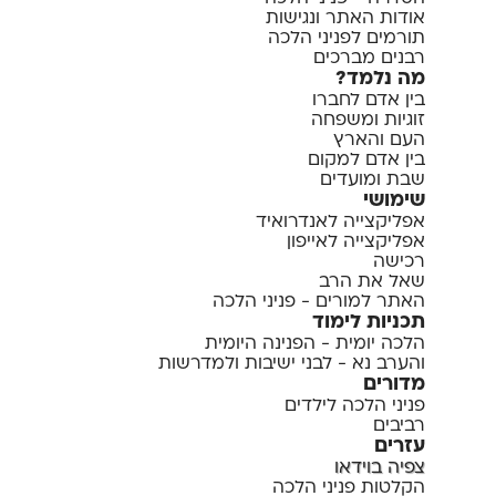
אודות האתר ונגישות
תורמים לפניני הלכה
רבנים מברכים
מה נלמד?
בין אדם לחברו
זוגיות ומשפחה
העם והארץ
בין אדם למקום
שבת ומועדים
שימושי
אפליקצייה לאנדרואיד
אפליקצייה לאייפון
רכישה
שאל את הרב
האתר למורים - פניני הלכה
תכניות לימוד
הלכה יומית - הפנינה היומית
והערב נא - לבני ישיבות ולמדרשות
מדורים
פניני הלכה לילדים
רביבים
עזרים
צפיה בוידאו
הקלטות פניני הלכה