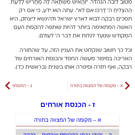
מטוב ליבה הנהדר. “וְהָאִישׁ מִשְׁתָּאֵה לָהּ מַחֲרִישׁ לָדַעַת
הַהִצְלִיחַ ה’ דַּרְכּוֹ אִם לֹא”. עתה הוא ידע, כי אם רק
תסכים רבקה לבוא לארץ ישראל ולהינשא ליצחק, היא
האשה המתאימה ביותר להיות שותפה להקמת העם
המקודש שנועד לגלות את דבר ה’ לעולם.
וכל כך חשוב שנקלוט את העניין הזה, עד שהתורה
האריכה בסיפור מעשה החסד והכנסת האורחים של
רבקה, ואף חזרה וסיפרה אותו בשנית (בראשית כד).
א – מקומה של המצווה בתורה
ג – התמחוי
ז - הכנסת אורחים
א – מקומה של המצווה בתורה
ב – יהודי נבחן בהכנסת אורחים – רבקה