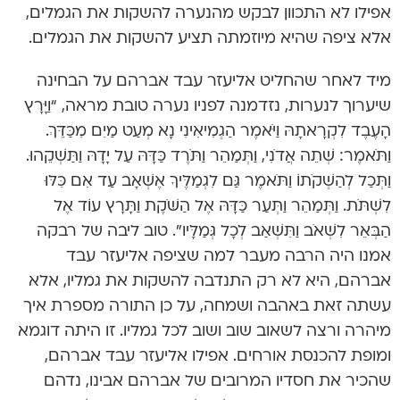
אפילו לא התכוון לבקש מהנערה להשקות את הגמלים,
אלא ציפה שהיא מיוזמתה תציע להשקות את הגמלים.
מיד לאחר שהחליט אליעזר עבד אברהם על הבחינה
שיערוך לנערות, נזדמנה לפניו נערה טובת מראה, “וַיָּרָץ
הָעֶבֶד לִקְרָאתָהּ וַיֹּאמֶר הַגְמִיאִינִי נָא מְעַט מַיִם מִכַּדֵּךְ.
וַתֹּאמֶר: שְׁתֵה אֲדֹנִי, וַתְּמַהֵר וַתֹּרֶד כַּדָּהּ עַל יָדָהּ וַתַּשְׁקֵהוּ.
וַתְּכַל לְהַשְׁקֹתוֹ וַתֹּאמֶר גַּם לִגְמַלֶּיךָ אֶשְׁאָב עַד אִם כִּלּוּ
לִשְׁתֹּת. וַתְּמַהֵר וַתְּעַר כַּדָּהּ אֶל הַשֹּׁקֶת וַתָּרָץ עוֹד אֶל
הַבְּאֵר לִשְׁאֹב וַתִּשְׁאַב לְכָל גְּמַלָּיו”. טוב ליבה של רבקה
אמנו היה הרבה מעבר למה שציפה אליעזר עבד
אברהם, היא לא רק התנדבה להשקות את גמליו, אלא
עשתה זאת באהבה ושמחה, על כן התורה מספרת איך
מיהרה ורצה לשאוב שוב ושוב לכל גמליו. זו היתה דוגמא
ומופת להכנסת אורחים. אפילו אליעזר עבד אברהם,
שהכיר את חסדיו המרובים של אברהם אבינו, נדהם