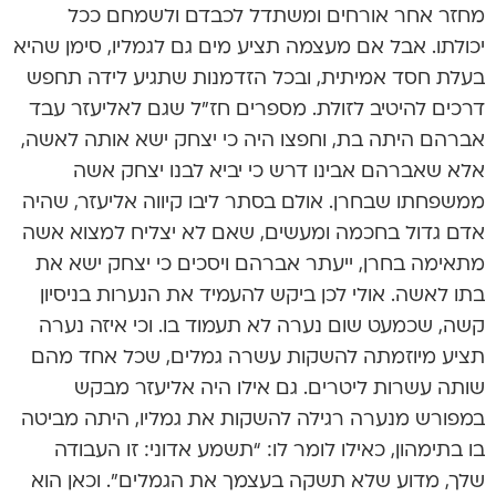
מחזר אחר אורחים ומשתדל לכבדם ולשמחם ככל
יכולתו. אבל אם מעצמה תציע מים גם לגמליו, סימן שהיא
בעלת חסד אמיתית, ובכל הזדמנות שתגיע לידה תחפש
דרכים להיטיב לזולת. מספרים חז”ל שגם לאליעזר עבד
אברהם היתה בת, וחפצו היה כי יצחק ישא אותה לאשה,
אלא שאברהם אבינו דרש כי יביא לבנו יצחק אשה
ממשפחתו שבחרן. אולם בסתר ליבו קיווה אליעזר, שהיה
אדם גדול בחכמה ומעשים, שאם לא יצליח למצוא אשה
מתאימה בחרן, ייעתר אברהם ויסכים כי יצחק ישא את
בתו לאשה. אולי לכן ביקש להעמיד את הנערות בניסיון
קשה, שכמעט שום נערה לא תעמוד בו. וכי איזה נערה
תציע מיוזמתה להשקות עשרה גמלים, שכל אחד מהם
שותה עשרות ליטרים. גם אילו היה אליעזר מבקש
במפורש מנערה רגילה להשקות את גמליו, היתה מביטה
בו בתימהון, כאילו לומר לו: “תשמע אדוני: זו העבודה
שלך, מדוע שלא תשקה בעצמך את הגמלים”. וכאן הוא