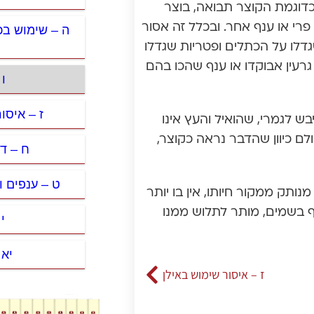
דוגמת הקוצר תבואה, בוצר
פרי או ענף אחר. ובכלל זה אסור
ה – שימוש בכ
גדלו על הכתלים ופטריות שגדלו
 גרעין אבוקדו או ענף שהכו בהם
ו 
ז – איסו
בש לגמרי, שהואיל והעץ אינו
לם כיוון שהדבר נראה כקוצר,
ח – די
ט – ענפים 
ותק ממקור חיותו, אין בו יותר
נף בשמים, מותר לתלוש ממנו
י
יא
ז – איסור שימוש באילן