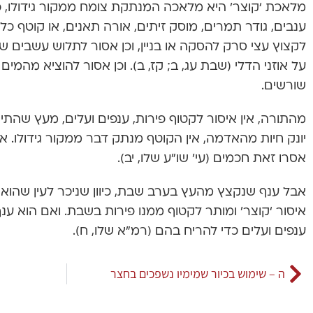
מלאכת ‘קוצר’ היא מלאכה המנתקת צומח ממקור גידולו, כ
ענבים, גודר תמרים, מוסק זיתים, אורה תאנים, או קוטף כל 
לקצוץ עצי סרק להסקה או בניין, וכן אסור לתלוש עשבים ש
על אוזני הדלי (שבת עג, ב; קז, ב). וכן אסור להוציא מהמים
שורשים.
מהתורה, אין איסור לקטוף פירות, ענפים ועלים, מעץ שהתיי
יונק חיות מהאדמה, אין הקוטף מנתק דבר ממקור גידולו. או
אסרו זאת חכמים (עי’ שו”ע שלו, יב).
אבל ענף שנקצץ מהעץ בערב שבת, כיוון שניכר לעין שהוא מנ
איסור ‘קוצר’ ומותר לקטוף ממנו פירות בשבת. ואם הוא ע
ענפים ועלים כדי להריח בהם (רמ”א שלו, ח).
ה – שימוש בכיור שמימיו נשפכים בחצר