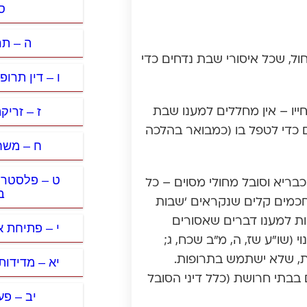
ס
ה – תר
ול, שכל איסורי שבת נדחים כדי
ו – דין תרו
ז – זריקה
חייו – אין מחללים למענו שבת
 כדי לטפל בו (כמבואר בהלכה
ח – משח
ט – פלסטר,
כבריא וסובל מחולי מסוים – כל
ב
י חכמים קלים שנקראים ‘שבות
ות למענו דברים שאסורים
י – פתיחת א
י (שו”ע שז, ה, מ”ב שכח, ג;
צת, שלא ישתמש בתרופות.
יא – מדידות
בבתי חרושת (כלל דיני הסובל
יב – פע