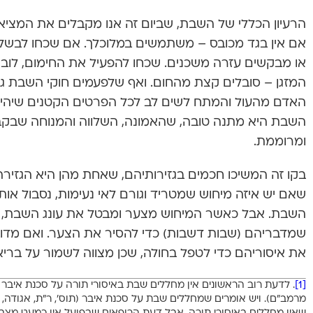
הרעיון הכללי של השבת, שביום זה אנו מקבלים את המציאו
אם אין בגד מכובס – משתמשים במלוכלך. אם שכחו לבש
או מבקשים עזרה משכנים. שכחו להפעיל את החימום, לובש
המזגן – סובלים קצת מהחום. ואף שלפעמים חוקי השבת ג
האדם מהעול והמתח לשים לב לכל הפרטים הקטנים שיהיו מ
השבת היא מתנה טובה, שהאמונה, השלווה והמנוחה שבק
ומרוממת.
בקו זה המשיכו חכמים בגזירותיהם, שאחת מהן היא הגזיר
שאם יש איזה מיחוש שמטריד וגורם לאי נעימות, נסבול אותו
השבת. אבל כאשר המיחוש מצער ומבטל את עונג השבת, ה
שמדבריהם (שבות דשבות) כדי להסיר את הצער. ואם מדו
את איסוריהם כדי לטפל בחולה, שכן מצווה לשמור על בריאו
[1]
. לדעת רוב הראשונים אין מחללים שבת באיסורי תורה על סכנת איבר (
מרמב”ם). ויש אומרים שמחללים שבת על סכנת איבר (תוס’, ר”ת, אגודה, מ