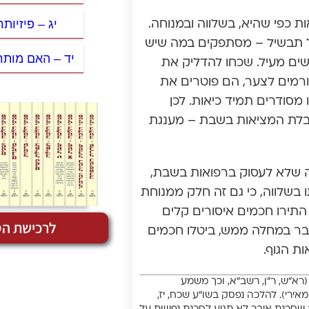
יג – פיזיותר
ת כפי שהיא, בשלווה ובמנוחה.
ל תבשיל – מסתפקים במה שיש
יד – האם מותר
ים מעיל. שכחו להדליק את
ורמים לצער, הם פוטרים את
סודרים תמיד כיאות. לכן
בלת המציאות בשבת – מענגת
ה שלא לעסוק ברפואות בשבת,
 בשלווה, כי גם זה חלק ממנוחת
תירו חכמים איסורים קלים
לרכישת הס
בר במחלה ממש, ביטלו חכמים
ת הגוף.
רא”ש, ר”ן, רשב”א, וכך משמע
אירי). להלכה נפסק בשו”ע שכח, יז,