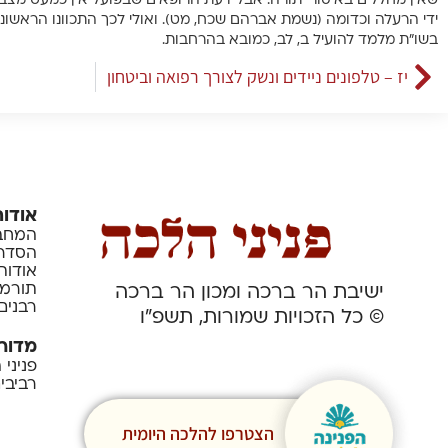
שאין מחללים באיסורי תורה. אבל דעת הרופאים שבפועל אין כמעט מצב
ידי הרעלה וכדומה (נשמת אברהם שכח, מט). ואולי לכך התכוונו הראשוני
בשו”ת מלמד להועיל ב, לב, כמובא בהרחבות.
יז – טלפונים ניידים ונשק לצורך רפואה וביטחון
אודות
המחבר
הסדרה
אודות
תורמי
ישיבת הר ברכה ומכון הר ברכה
רבנים
© כל הזכויות שמורות, תשפ”ו
מדור
פניני
רביבי
הצטרפו להלכה היומית