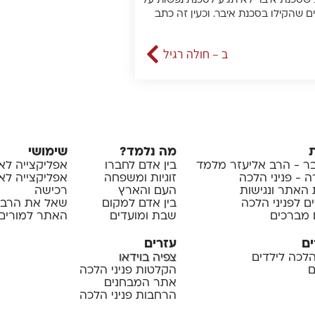
 שסכנת איבר לא תגיע לסכנת נפשות על
ם שהקילו בסכנת איבר. וכעין זה כתב
ב – חולה רגיל
מה נלמד?
שימושי
 - הרב אליעזר מלמד
בין אדם לחברו
אפליקצייה לא
 - פניני הלכה
זוגיות ומשפחה
אפליקצייה לאיי
 האתר ונגישות
העם והארץ
רכישה
ם לפניני הלכה
בין אדם למקום
שאל את הרב
 מברכים
שבת ומועדים
האתר למורים 
ים
עזרים
 הלכה לילדים
צפיה בוידאו
ם
הקלטות פניני הלכה
אתר המבחנים
הרחבות פניני הלכה