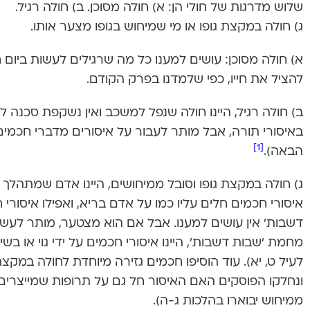
שלוש מדרגות של חולי הן: א) חולה מסוכן. ב) חולה רגיל.
ג) חולה במקצת גופו או מי שמיחוש בגופו מצער אותו.
א) חולה מסוכן: עושים למענו כל מה שרגילים לעשות ביום ח
להציל את חייו, כפי שלמדנו בפרק הקודם.
ב) חולה רגיל, היינו חולה שנפל למשכב ואין נשקפת סכנה ל
באיסורי תורה, אבל מותר לעבור על איסורים מדברי חכמים
[1]
הבאה).
ג) חולה במקצת גופו וסובל ממיחושים, היינו אדם שמתהלך 
איסורי חכמים חלים עליו כמו על אדם בריא, ואפילו איסור
דשבות’ אין עושים למענו. אבל אם הוא מצטער, מותר לעש
מחמת ‘שבות דשבות’, היינו איסורי חכמים על ידי גוי או בשינו
לעיל ט, יא). עוד הוסיפו חכמים גזירה מיוחדת לחולה במק
ונחלקו הפוסקים האם האיסור חל גם על תרופות שמייצרים 
ממיחוש יבוארו בהלכות ג-ה).