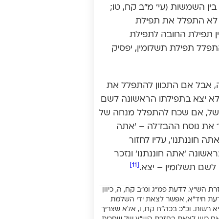
ן השמשות (עי’ מ”ב קח, טו;
ין לא התפלל את תפילת
ן תפילת החובה לתפילת
התפלל תפילת תשלומין, יפסיק
 אבל אם התכוון להתפלל את
לא יצא בתפילתו הראשונה לשם
למשל, אם שכח להתפלל מנחה של
 את נוסח ההבדלה – ‘אתה
ה חוננתנו’, עליו לחזור
שונה ‘אתה חוננתנו’ ונזכר
[11]
 לשם תשלומין – יצא.
 הש”ץ. לדעת פמ”ג ומ”ב קח, ה, כיוון
דעת חיד”א, אפשר לצאת ידי השלמת
רשות. וכ”כ בכה”ח קח, ו, אלא שצריך