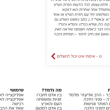
אם כיוון לצאת בחזרת הש”ץ של שחרית
 ולחזן עצמו, לכל הדעות חזרת הש”ץ
 שיתפלל אחר שחרית הוא דווקא
 השלמתו יחד עם חזרת הש”ץ או אחר
 ובאש”י ל, ו, כתב כפשט השו”ע גם
קח, כח, ושלא כט”ז). והמ”א והט”ז
ה דבר כ’אתה חוננתנו’ שיראה זאת,
 שאם אינו חייב לחזור – תפילתו נדבה
ט – אימתי אינו יכול להשלים
מה נלמד?
שימושי
 - הרב אליעזר מלמד
בין אדם לחברו
אפליקצייה לא
 - פניני הלכה
זוגיות ומשפחה
אפליקצייה לאיי
 האתר ונגישות
העם והארץ
רכישה
ם לפניני הלכה
בין אדם למקום
שאל את הרב