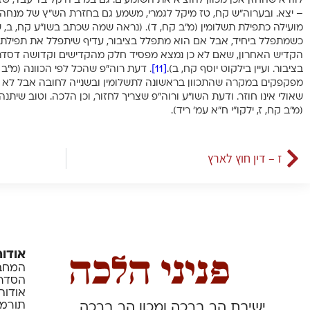
לוודא שהחזן אכן מכוון להוציא את השומעים. גם במ”ב היקל בדיעבד, ש
– יצא. ובערוה”ש קח, טז מיקל לגמרי, משמע גם בחזרת הש”ץ של מנחה.
מועילה כתפילת תשלומין (מ”ב קח, ד). (נראה שמה שכתב בשו”ע קח, ב,
כשמתפלל ביחיד, אבל אם הוא מתפלל בציבור, עדיף שיתפלל את תפילת
הקדיש האחרון, שאם לא כן נמצא מפסיד חלק מהקדישים וקדושה דסדרא.
בציבור. ועיין בילקוט יוסף קח, ב).
[11]
. דעת רוה”פ שהכל לפי הכוונה (מ”ב 
מפקפקים במקרה שהתכוון בראשונה לתשלומין ובשנייה לחובה אבל לא הי
שאולי אינו חוזר. ודעת השו”ע ורוה”פ שצריך לחזור, וכן הלכה. וטוב שיתנה
(מ”ב קח, ז, ילקו”י ח”א עמ’ ריד).
ז – דין חוץ לארץ
אודות
המחבר
הסדרה
אודות
תורמי
ישיבת הר ברכה ומכון הר ברכה