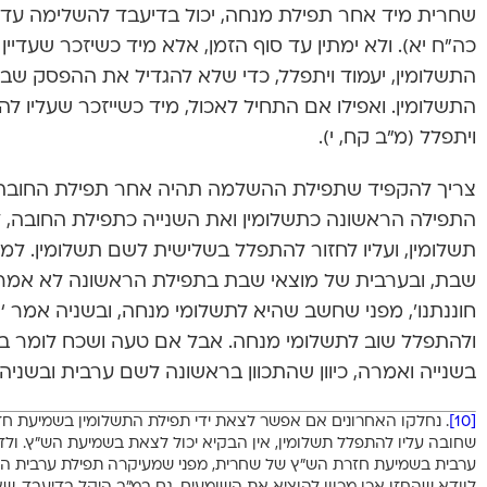
שחרית מיד אחר תפילת מנחה, יכול בדיעבד להשלימה עד בי
כה”ח יא). ולא ימתין עד סוף הזמן, אלא מיד כשיזכר שעדי
התשלומין, יעמוד ויתפלל, כדי שלא להגדיל את ההפסק שבי
התשלומין. ואפילו אם התחיל לאכול, מיד כשייזכר שעליו ל
ויתפלל (מ”ב קח, י).
צריך להקפיד שתפילת ההשלמה תהיה אחר תפילת החובה,
התפילה הראשונה כתשלומין ואת השנייה כתפילת החובה, 
תשלומין, ועליו לחזור להתפלל בשלישית לשם תשלומין. 
שבת, ובערבית של מוצאי שבת בתפילת הראשונה לא אמר
חוננתנו’, מפני שחשב שהיא לתשלומי מנחה, ובשניה אמר ‘את
ולהתפלל שוב לתשלומי מנחה. אבל אם טעה ושכח לומר ברא
בשנייה ואמרה, כיוון שהתכוון בראשונה לשם ערבית ובשניה
[10]
. נחלקו האחרונים אם אפשר לצאת ידי תפילת התשלומין בשמיעת חזרת
שחובה עליו להתפלל תשלומין, אין הבקיא יכול לצאת בשמיעת הש”ץ. ול
ערבית בשמיעת חזרת הש”ץ של שחרית, מפני שמעיקרה תפילת ערבית היא 