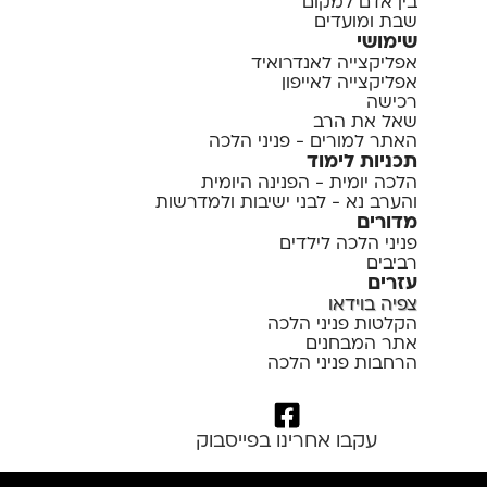
בין אדם למקום
שבת ומועדים
שימושי
אפליקצייה לאנדרואיד
אפליקצייה לאייפון
רכישה
שאל את הרב
האתר למורים - פניני הלכה
תכניות לימוד
הלכה יומית - הפנינה היומית
והערב נא - לבני ישיבות ולמדרשות
מדורים
פניני הלכה לילדים
רביבים
עזרים
צפיה בוידאו
הקלטות פניני הלכה
אתר המבחנים
הרחבות פניני הלכה
עקבו אחרינו בפייסבוק