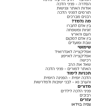
המחבר - הרב אליעזר מלמד
הסדרה - פניני הלכה
אודות האתר ונגישות
תורמים לפניני הלכה
רבנים מברכים
מה נלמד?
בין אדם לחברו
זוגיות ומשפחה
העם והארץ
בין אדם למקום
שבת ומועדים
שימושי
אפליקצייה לאנדרואיד
אפליקצייה לאייפון
רכישה
שאל את הרב
האתר למורים - פניני הלכה
תכניות לימוד
הלכה יומית - הפנינה היומית
והערב נא - לבני ישיבות ולמדרשות
מדורים
פניני הלכה לילדים
רביבים
עזרים
צפיה בוידאו