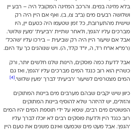
בלא מזיגה במים. והרכב המזיגה המקובל היה – רבע יין
ושלושה רבעים מים (ב”ב צו, ב). ואף אם היין היה רק
שישית מהתערובת, כל זמן שטעמו היה כטעם יין, היו
מברכים עליו ‘הגפן’, ולאחר שתיית ‘רביעית’ ‘מעין שלוש’.
אבל אם שיעור היין היה רק שביעית – בירכו עליו ‘שהכל’
(רמ”א או”ח רד, ה, יו”ד קלד, ה). ויש שנוהגים כך עד היום.
אבל לדעת כמה פוסקים, היינות שלנו חלשים יותר, ורק
כשהיין הוא רוב כנגד המים מברכים עליו ‘הגפן’, ואז גם
[4]
המים מצטרפים לשיעור ‘רביעית’ לברך ‘מעין שלוש’.
כיוון שיש יקבים שבהם מערבים מים ביינות המתוקים
והזולים, יש להיזהר שלא להוסיף ביינות המתוקים
הפשוטים מים רבים, שמא על ידי תוספת המים יהיו המים
רוב כנגד היין ולדעת פוסקים רבים לא יוכלו לברך עליו
‘הגפן’. אבל מעט מים שכמעט ואינם משנים את טעם היין