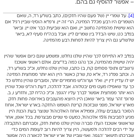
– אפשר להוסיף גם בהם.
[4]
. על שמרי יין (של פעם שהיו חזקים), כתב בשו”ע רד, ה, שאם
השמרים היו רבע מכלל המזיגה, הרי זה יין. ורמ”א הוסיף שביין רגיל אם
הוא שישית מהמזיגה נחשב יין, ואם הוא שביעית כבר אינו יין. וביאר
במ”ב כט, שיש הבדל בין שמרים ליין. אבל בכה”ח סעיף לא, ביאר
שלשו”ע גם היין צריך להיות לפחות רבע מהמזיגה.
במ”ב לא התייחס לכך שהיין שלנו נחלש, ומשמע שגם כיום אפשר שהיין
יהיה שישית מהמזיגה, וכך נהגו כמה בד”צים. אולם ראשוני אשכנז
(רשב”ם ותוס’ פסחים קח, ב) כתבו, שהיין שלנו נחלש, וכ”כ בשו”ע רד,
ה. וכתב פמ”ג רד, א”א טז, שרק כאשר היין הוא יותר ממחצית המזיגה
יש לו עדיין דין יין. וא”ר וערוה”ש מחמירים יותר, וסוברים שהיין נחלש כל
כך עד שאפילו מעט מים יבטלוהו. אבל להלכה, דעת רוה”פ שכל שהיין
הוא יותר ממחצית אפשר לברך עליו ‘הגפן’. וכ”כ כה”ח לב, וחזו”ע ו, ב.
פרופ’ זֹהר עמר ביאר שאכן היין היוצא מהענבים באירופה פחות חזק
מארץ ישראל, מפני שבזכות קרינת השמש החזקה בארץ ישראל, אחוז
הסוכר בענבים עולה, וממילא אחוז האלכוהול שנוצר בעת הכנת היין
מגיע לסביבות 15% אלכוהול, כמעט פי שניים מבצרפת. בכל אופן, אחר
שראשוני אשכנז העלו סברה שהיין שלנו פחות חזק, וסברתם התקבלה
על ידי רבים להלכה ולמעשה, היין צריך להיות רוב לעומת המים כדי
שברכתו תישאר ‘הגפן’. ואף שביין של ארץ ישראל לכאורה היה אפשר