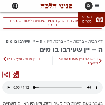
פניני הלכה
תרגומים | languages
תפריט
התכוננו לשנה החדשה, הזמינו סימניות לימוד שנתיות
ספרים
חינם!
דף הבית
»
ברכות
»
ז - ברכת היין
»
ה – יין שעירבו בו מים
ה – יין שעירבו בו מים
ד – ברכת היין פוטרת את שאר
ו – יין מבושל ומיץ ענבים
משקים
בעבר טעם היינות היה קשה וחזק, ולא היו ראויים לשתייה