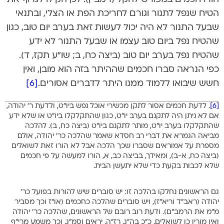
הטיח שנפל לתנור וגורם לחריכת הפת או הצלי, ובתנאי
שבעל התנור לא היה יכול לעשות זאת בערב יום טוב, כגון
שהטיח נפל ביום טוב עצמו או שבעל התנור לא ידע
שהטיח נפל בערב יום טוב (ביצה כח, ב; שו”ע תקז, ד).
כפי הנראה סברו חכמים שההיתר בזה הוא מובן, ואין
חשש שיבואו ללמוד ממנו היתר לדברים אסורים.
[6]
[6]
. לדעת חכמים אסור לתקן מכשירי אוכל נפש ביו”ט, ולדעת ר’ יהודה,
אם לא ניתן היה לתקנם בערב יו”ט, כגון שהתקלקלו ביו”ט או שלא ידע
שהתקלקלו בערב יו”ט, מותר לתקנם ביו”ט (ביצה כח, ב). להלכה
מביאה הגמרא את דברי רב חסדא שאמר שהלכה כר’ יהודה, אולם
מספרת על אמוראים שסברו שכך הלכה אבל לא הורו זאת לשואלים
(ביצה כח, א-ב), ומאידך, בביצה כב, א, הורו למעשה על פי חכמים
שלא לכבות בקעת כדי שלא יתעשן הבית.
גם הראשונים נחלקו בהלכה זו: יש סוברים שיש להורות בפועל כר’
יהודה (ראב”ד וריא”ז), ויש סוברים שהלכה כחכמים (או”ז וכך מסביר
מ”מ את הרמב”ם). ודעת רוב רובם של הראשונים, שהלכה כר’ יהודה
ואין מורין כן לשואלים. כ”כ בה”ג, רז”ה, יראים וסמ”ג. וכך משמע מרי”ף