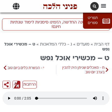
פניני הלכה
תרגומים | languages
תפריט
התכוננו לשנה החדשה, הזמינו סימניות לימוד שנתיות
ספרים
חינם!
דף הבית
»
מועדים
»
ג - כללי המלאכות
»
ט – מכשירי אוכל
נפש
ט – מכשירי אוכל נפש
ח – מאכלים שניתן היה להכין
י – הכשרת כלים ביום טוב
בערב יום טוב
הרחבות