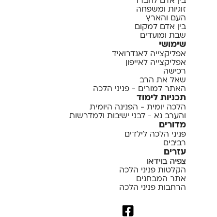
בין אדם לחברו
זוגיות ומשפחה
העם והארץ
בין אדם למקום
שבת ומועדים
שימושי
אפליקצייה לאנדרואיד
אפליקצייה לאייפון
רכישה
שאל את הרב
האתר למורים - פניני הלכה
תכניות לימוד
הלכה יומית - הפנינה היומית
והערב נא - לבני ישיבות ולמדרשות
מדורים
פניני הלכה לילדים
רביבים
עזרים
צפיה בוידאו
הקלטות פניני הלכה
אתר המבחנים
הרחבות פניני הלכה