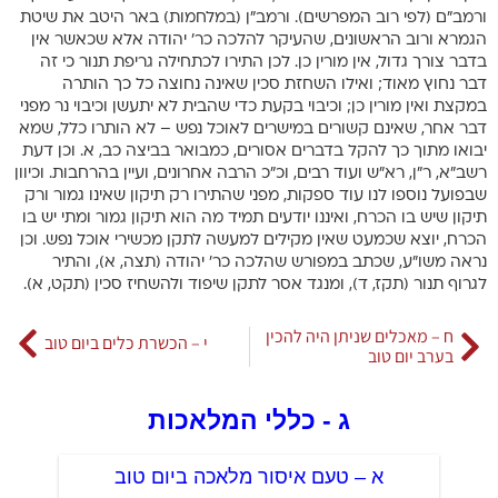
ורמב”ם (לפי רוב המפרשים). ורמב”ן (במלחמות) באר היטב את שיטת
הגמרא ורוב הראשונים, שהעיקר להלכה כר’ יהודה אלא שכאשר אין
בדבר צורך גדול, אין מורין כן. לכן התירו לכתחילה גריפת תנור כי זה
דבר נחוץ מאוד; ואילו השחזת סכין שאינה נחוצה כל כך הותרה
במקצת ואין מורין כן; וכיבוי בקעת כדי שהבית לא יתעשן וכיבוי נר מפני
דבר אחר, שאינם קשורים במישרים לאוכל נפש – לא הותרו כלל, שמא
יבואו מתוך כך להקל בדברים אסורים, כמבואר בביצה כב, א. וכן דעת
רשב”א, ר”ן, רא”ש ועוד רבים, וכ”כ הרבה אחרונים, ועיין בהרחבות. וכיוון
שבפועל נוספו לנו עוד ספקות, מפני שהתירו רק תיקון שאינו גמור ורק
תיקון שיש בו הכרח, ואיננו יודעים תמיד מה הוא תיקון גמור ומתי יש בו
הכרח, יוצא שכמעט שאין מקילים למעשה לתקן מכשירי אוכל נפש. וכן
נראה משו”ע, שכתב במפורש שהלכה כר’ יהודה (תצה, א), והתיר
לגרוף תנור (תקז, ד), ומנגד אסר לתקן שיפוד ולהשחיז סכין (תקט, א).
ח – מאכלים שניתן היה להכין
י – הכשרת כלים ביום טוב
בערב יום טוב
ג - כללי המלאכות
א – טעם איסור מלאכה ביום טוב