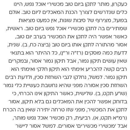
כעקרון, מותר לתקן ביום טוב מכשירי אוכל נפש, היינו
כלים שנדרשים לצורך הכנת המאכלים ליום טוב. אולם
בפועל, מצירוף של סיבות שונות, אין כמעט מציאות
שמתירים בה לתקן מכשירי אוכל נפש ביום טוב. ראשית,
כאשר אפשר היה לתקן את המכשיר בערב יום טוב,
אסור מהתורה לתקן אותו ביום טוב (ביצה כח, ב). שנית,
לדעת כמה פוסקים (רז”ה ור”ן), כל ההיתר הוא בתנאי
שאין עושים תיקון גמור, אבל תיקון גמור אסור, ובמקרים
רבים קשה להכריע אימתי הוא תיקון חלקי ואימתי הוא
תיקון גמור. למשל, נחלקו לגבי השחזת סכין, ולדעת רבים
השחזת סכין אסורה מפני שהיא נחשבת כעשיית כלי גמור
(שו”ע תקט, ב). שלישית, כאשר התיקון אינו הכרחי, כי
בדוחק אפשר להכין את המאכלים גם בלא תיקון, אסור
לתקן את המכשיר, מפני שזו טרחה יתירה שאין בה הכרח
(רמ”א תקט, א). רביעית, רק מכשיר אוכל נפש מותר,
אבל ‘מכשירי מכשירים’ אסורים. למשל אסור ליישר