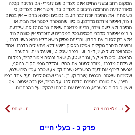
המקום רחב ובעלי החיים אינם ניצודים שם לגמרי (אם התיבה קטנה
מאוד לדעת התרומה הזבובים ניצודים בה, ולטור אינם ניצודים, כי
כשיפתחו את התיבה יוכלו לברוח). ב) זבובים וכיוצא בהם – אין במינם
ניצוד, ואיסור צידתם מדרבנן. ג) כיוון שהמטרה לסגור את הבית או
התיבה ולא לשם צידה, הרי זו מלאכה שאינה צריכה לגופה, שלדעת
רוה”פ איסורה מדברי חכמים.בכל המקרים שהזכרתי אין כוונה לצוד
אלא רק לסגור את החלון, והרי זה פסיק רישא דלא ניחא בשני דרבנן,
ובשעת הצורך מקילים אפילו בפסיק רישא דלא ניחא ליה בדרבנן אחד
(כמבואר לעיל ט, 2, ד-ה. ועי’ במ”ב שטז, טו, ושעה”צ יח, ובהערה
הבאה). וכ”כ ח”א ל, ב, ומ”ב שטז, ה, שאם נכנסה ציפור לבית, במקום
שצידתה מדרבנן, מותר לסגור את החלון והדלת מפני הקור. בנוסף,
אפשר לצרף את דעת הרשב”א (שבת קז, א), שכתב עפ”י הירושלמי,
שלמרות שאמרו חכמים (שבת קו, ב): “צבי שנכנס לבית ונעל אחד בפניו
– חייב”, אם כוונתו בסגירת הדלת להגן על הבית, אין בזה איסור. ואף
שאין פוסקים כרשב”א, מצרפים את סברתו להקל. ועי’ בהרחבות.
ו – מלאכת צידה
ח – שוחט
פרק כ - בעלי חיים