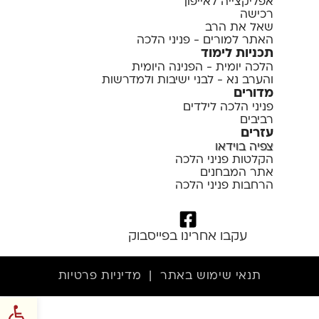
אפליקצייה לאייפון
רכישה
שאל את הרב
האתר למורים - פניני הלכה
תכניות לימוד
הלכה יומית - הפנינה היומית
והערב נא - לבני ישיבות ולמדרשות
מדורים
פניני הלכה לילדים
רביבים
עזרים
צפיה בוידאו
הקלטות פניני הלכה
אתר המבחנים
הרחבות פניני הלכה
עקבו אחרינו בפייסבוק
תנאי שימוש באתר
|
מדיניות פרטיות
פתח סרגל