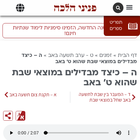
פניני הלכה
תרגומים | languages
תפריט
התכוננו לשנה החדשה, הזמינו סימניות לימוד שנתיות
ספרים
חינם!
דף הבית
»
זמנים
»
ט - ערב תשעה באב
»
ה – כיצד
מבדילים במוצאי שבת שהוא ט’ באב
ה – כיצד מבדילים במוצאי שבת
שהוא ט’ באב
ד – המעבר בין שבת לתשעה
א – תקנת צום תשעה באב
באב שחל במוצאי שבת