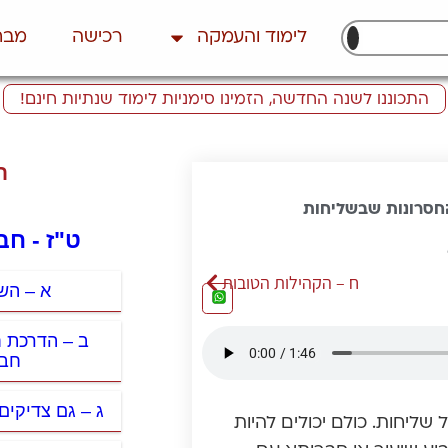
לימוד והעמקה
רכישה
מבח
התכוננו לשנה החדשה, הזמינו סימניות לימוד שנתיות חינם!
ת
חסרונות שבשליחות
ט"ז - חב
ח – הקהילות הטובות
א – הש
ב – הדרכת 
חבר
ג – גם צדיקים
שליחות. כולם יכולים להיות