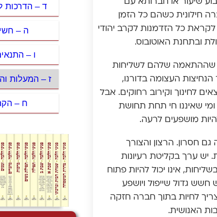
וע שיעור או חברותא עם
ד – הדרכות ל
רה חילונית כשהם כל הזמן
קראת כל הזדמנות לקרב יהודי
ה – חשי
לת ובתחנת האוטובוס.
ו – התנאי
שים שההתאמה שלהם לשליחות
ז – המעלות ו
הנחיצות העצומה בדורנו,
ם לחינוך וקירוב רחוקים. אבל
ח – הקה
ומי שאיננו חי תחת תחושת
היות מושפעים לרעה.
גם חסרון. הרצון והצורך
יש ערך בקליטת רעיונות
יחות, אינו יכול להיות פתוח
 חשש גדול שייפול ויושפע
צריך לחיות בתוך חברה חזקה
ות האנושית.