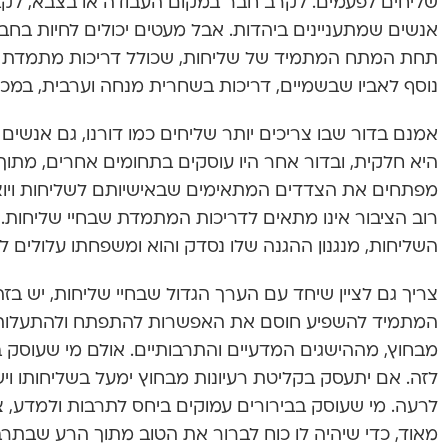
שליחים לפעמים. לקרב חבר במקום העבודה או בצבא, לקב
אנשים שמתעניינים ביהדות. אבל מעטים יכולים לחיות בחב
תחת המתח המתמיד של שליחות, שכולל דריכות מתמדת ל
נוסף לאביו שבשמיים, דריכות בשחרית מנחה וערבית, במכו
אמנם בדור שבו צריכים יותר שליחים כמו דורנו, גם אנ
היא חלקית, ובדור אחר היו עוסקים בתחומים אחרים, מתוך 
מפתחים את הצדדים המתאימים שבאישיותם לשליחות ויוצאי
רוב הציבור אינו מתאים לדריכות המתמדת שבחיי שליחות. 
השליחות, מנגנון ההגנה שלו נסדק והוא ומשפחתו עלולים ל
צריך גם לציין שיחד עם הערך הגדול שבחיי שליחות, יש בזה 
המתמיד להשפיע חוסם את האפשרות להתפתח ולהתעלות. 
מבחוץ, מההישגים המדעיים והתרבותיים. אולם מי שעוסק בשל
לזה. אם יתעסק בקליטת רעיונות מבחוץ ימעל בשליחותו ויש
לרעה. מי שעוסק בבירורים עמוקים ביחס לתרבות ולמדע, 
מאוד, כדי שיהיה לו כוח לברור את הטוב מתוך הרע שבתרב