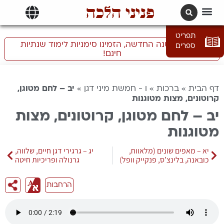
פניני הלכה
תרגומים | languages
תפריט
התכוננו לשנה החדשה, הזמינו סימניות לימוד שנתיות
ספרים
חינם!
דף הבית
»
ברכות
»
ו - חמשת מיני דגן
»
יב – לחם מטוגן,
קרוטונים, מצות מטוגנות
יב – לחם מטוגן, קרוטונים, מצות
מטוגנות
יא – מאפים שונים (מלאווח,
יג – גרגירי דגן חיים, שלווה,
כובאנה, בלינצ’ס, פנקייק וופל)
גרנולה ופריכיות חיטה
הרחבות