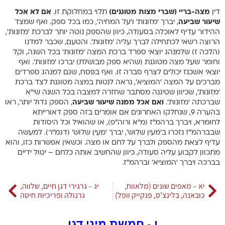
דין
מצה-בריי (שברי מצות מטוגנים)
תלוי במחלוקת זו.
אם לא אכל
שיעור שביעה
, יברך ‘מזונות’ ו’על המחיה’, כמו בכל ספק. ואף שמצד
ההידור עדיף לאוכלה בסעודה, כיוון שהספק נוטה יותר לברכת ‘מזונות’,
הרוצה רשאי לכתחילה לברך עליה ‘מזונות’. והטעם, שכבר למדנו
(הלכה ז) שלמנהג יוצאי ספרד ברכת המצה ‘מזונות’ בכל השנה, וקל
וחומר שעל מצה מטוגנת (שהיא ספק מבושלת) יברכו ‘מזונות’. ואף
יוצאי אשכנז יכולים לצרף סברה זו. ואף בפסח, שגם למנהג ספרדים
מברכים על המצה ‘המוציא’, נראה לנטות במצה מטוגנת לצד ברכת
‘מזונות’, שכיוון שטיגנה מסתבר שחזרה למצבה בכל השנה שי”א
שברכתה ‘מזונות’.
ואם אכל ממנה שיעור שביעה
, הספק גדול יותר, ראו
בהערה 9, שנחלקו האחרונים אם אומרים בזה ספק דאורייתא
לחומרא, ויברך ברהמ”ז (מ”א ורוה”פ), או שהואיל וכל היסודות
שבברהמ”ז נזכרו ב’מעין שלוש’, יברך ‘מעין שלוש’ (דגמ”ר). למעשה
עדיף לצאת מהספק ולברך על לחם או מצה. וכשאין אפשרות כזו, והוא
מתכוון לקבוע עליה סעודה, כיוון שהחשיב אותה כלחם – יטול ידיים
בברכה ויברך ‘המוציא’ וברהמ”ז.
יא – מאפים שונים (מלאווח,
יג – גרגירי דגן חיים, שלווה,
כובאנה, בלינצ’ס, פנקייק וופל)
גרנולה ופריכיות חיטה
ו - חמשת מיני דגן