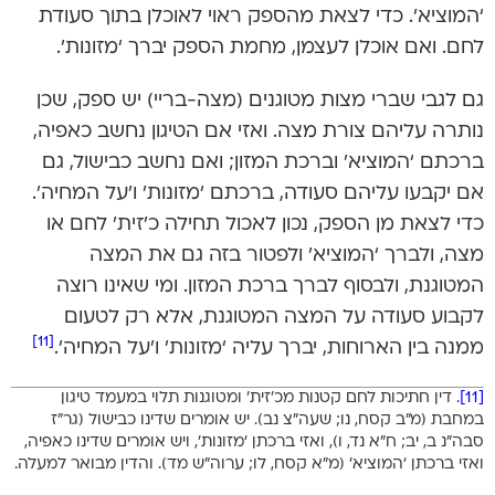
‘המוציא’. כדי לצאת מהספק ראוי לאוכלן בתוך סעודת
לחם. ואם אוכלן לעצמן, מחמת הספק יברך ‘מזונות’.
גם לגבי שברי מצות מטוגנים (מצה-בריי) יש ספק, שכן
נותרה עליהם צורת מצה. ואזי אם הטיגון נחשב כאפיה,
ברכתם ‘המוציא’ וברכת המזון; ואם נחשב כבישול, גם
אם יקבעו עליהם סעודה, ברכתם ‘מזונות’ ו’על המחיה’.
כדי לצאת מן הספק, נכון לאכול תחילה כ’זית’ לחם או
מצה, ולברך ‘המוציא’ ולפטור בזה גם את המצה
המטוגנת, ולבסוף לברך ברכת המזון. ומי שאינו רוצה
לקבוע סעודה על המצה המטוגנת, אלא רק לטעום
[11]
ממנה בין הארוחות, יברך עליה ‘מזונות’ ו’על המחיה’.
[11]
. דין חתיכות לחם קטנות מכ’זית’ ומטוגנות תלוי במעמד טיגון
במחבת (מ”ב קסח, נו; שעה”צ נב). יש אומרים שדינו כבישול (גר”ז
סבה”נ ב, יב; ח”א נד, ו), ואזי ברכתן ‘מזונות’, ויש אומרים שדינו כאפיה,
ואזי ברכתן ‘המוציא’ (מ”א קסח, לו; ערוה”ש מד). והדין מבואר למעלה.