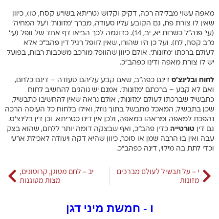
מאפה עשוי מבלילה רכה, דקיק וקלוש (טריתא בשו”ע קסח, טו), כיוון
שאין לו צורת פת, גם הקובע עליו סעודה, מברך ‘מזונות’ ו’על המחיה’
(עי’ פנה”ל כשרות יא, יב, 14). כדוגמה לכך הביאו דף אחד של וופל (עי’
מ”ב קסח, לח). ועל כן היו שהורו, שאין לוופל רגיל דין פהב”כ אלא
לעולם ברכתו ‘מזונות’. אולם כיוון שהוופל מורכב משכבות רבות, בפועל
יש לו צורת מאפה ודינו כפהב”כ.
לחוח ובלינצ’ס
דינם כפה”ב, שאם קבע עליהם סעודה – דינם כלחם,
ואם לא קבע – ברכתם ‘מזונות’. אמנם יש נוהגים להחשיב לחוח
כתבשיל שברכתו לעולם ‘מזונות’, אולם נראה שאין להחשיבו כתבשיל,
שכן בתבשיל, המאכל מתבשל בתוך נוזל, ואילו בלחוח כל העיסה הרכה
נהפכת למאפה ומראהו כמאפה, ולכן אין דינו כטריתא. וכן דין בלינצ’ס.
גם דין
טורטייה
כדין פהב”כ, ואף שבצקה דומה יותר ללחם, שהוא בצק
עבה ואין בו הרבה שמן או סוכר, כיוון שהיא דקה ויעודה לאכילת ארעי
וכדי לתת בה מילוי, דינה כפהב”כ.
י – על תבשיל לעולם מברכים
יב – לחם מטוגן, קרוטונים,
מזונות
מצות מטוגנות
ו - חמשת מיני דגן