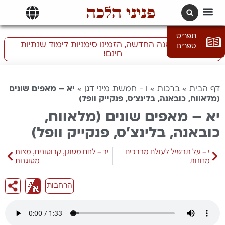
פניני הלכה
תרגומים | languages
תפריט
התכוננו לשנה החדשה, הזמינו סימניות לימוד שנתיות
ספרים
חינם!
דף הבית
»
ברכות
»
ו - חמשת מיני דגן
»
יא – מאפים שונים
(מלאווח, כובאנה, בלינצ’ס, פנקייק וופל)
יא – מאפים שונים (מלאווח,
כובאנה, בלינצ’ס, פנקייק וופל)
י – על תבשיל לעולם מברכים
יב – לחם מטוגן, קרוטונים, מצות
מזונות
מטוגנות
הרחבות