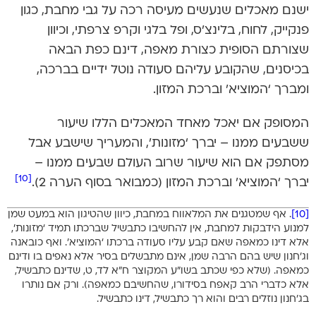
ישנם מאכלים שנעשים מעיסה רכה על גבי מחבת, כגון
פנקייק, לחוח, בלינצ’ס, ופל בלגי וקרפ צרפתי, וכיוון
שצורתם הסופית כצורת מאפה, דינם כפת הבאה
בכיסנים, שהקובע עליהם סעודה נוטל ידיים בברכה,
ומברך ‘המוציא’ וברכת המזון.
המסופק אם יאכל מאחד המאכלים הללו שיעור
ששבעים ממנו – יברך ‘מזונות’, והמעריך שישבע אבל
מסתפק אם הוא שיעור שרוב העולם שבעים ממנו –
[10]
יברך ‘המוציא’ וברכת המזון (כמבואר בסוף הערה 2).
[10]
. אף שמטגנים את המלאווח במחבת, כיוון שהטיגון הוא במעט שמן
למנוע הידבקות למחבת, אין להחשיבו כתבשיל שברכתו תמיד ‘מזונות’,
אלא דינו כמאפה שאם קבע עליו סעודה ברכתו ‘המוציא’. ואף כובאנה
וג’חנון שיש בהם הרבה שמן, אינם מתבשלים בסיר אלא נאפים בו ודינם
כמאפה. (שלא כפי שכתב בשו”ע המקוצר ח”א לד, ט, שדינם כתבשיל,
אלא כדברי הרב קאפח בסידורו, שהחשיבם כמאפה). ורק אם נותרו
בג’חנון נוזלים רבים והוא רך כתבשיל, דינו כתבשיל.