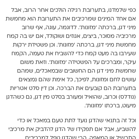
כפי שלמדנו, בתערובת רגילה הולכים אחר הרוב, אבל
אם אחד המינים שמרכיבים את התערובת הוא מחמשת
מיני דגן, ברכתה ‘מזונות’. לדוגמה, עוגה, אף שרוב
מרכיביה מסוכר, ביצים, אגוזים ושוקולד, אם יש בה קמח
מחמשת מיני דגן, ברכתה ‘מזונות’. וכן פשטידת ירקות
שעירבו בה מעט קמח כדי להשביח את טעמה, הקמח
עיקר, ומברכים על הפשטידה ‘מזונות’. וזאת משום
שחמשת מיני דגן הם החשובים שבמאכלים, שמהם
עושים לחם ומזונות, לפיכך, כל אימת שהם נמצאים
בתערובת הם קובעים את הברכה. וכן דין סלט אטריות
(נודלס) וכרוב, שהואיל ומעורב בסלט מין דגן, גם כשהדגן
מיעוט, ברכתו ‘מזונות’.
וכל זה בתנאי שהדגן נועד לתת טעם במאכל או כדי
להשביע, אבל אם תפקידו של הדגן להדביק את מרכיבי
התבשיל או המאפה, הרי שהדגן טפל למרכיבים