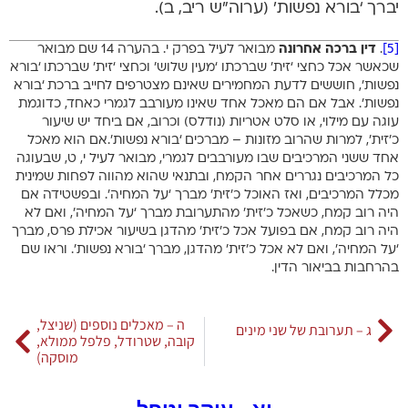
יברך ‘בורא נפשות’ (ערוה”ש ריב, ב).
[5]
.
דין ברכה אחרונה
מבואר לעיל בפרק י. בהערה 14 שם מבואר
שכאשר אכל כחצי ‘זית’ שברכתו ‘מעין שלוש’ וכחצי ‘זית’ שברכתו ‘בורא
נפשות’, חוששים לדעת המחמירים שאינם מצטרפים לחייב ברכת ‘בורא
נפשות’. אבל אם הם מאכל אחד שאינו מעורבב לגמרי כאחד, כדוגמת
עוגה עם מילוי, או סלט אטריות (נודלס) וכרוב, אם ביחד יש שיעור
כ’זית’, למרות שהרוב מזונות – מברכים ‘בורא נפשות’.אם הוא מאכל
אחד ששני המרכיבים שבו מעורבבים לגמרי, מבואר לעיל י, ט, שבעוגה
כל המרכיבים נגררים אחר הקמח, ובתנאי שהוא מהווה לפחות שמינית
מכלל המרכיבים, ואז האוכל כ’זית’ מברך ‘על המחיה’. ובפשטידה אם
היה רוב קמח, כשאכל כ’זית’ מהתערובת מברך ‘על המחיה’, ואם לא
היה רוב קמח, אם בפועל אכל כ’זית’ מהדגן בשיעור אכילת פרס, מברך
‘על המחיה’, ואם לא אכל כ’זית’ מהדגן, מברך ‘בורא נפשות’. וראו שם
בהרחבות בביאור הדין.
ה – מאכלים נוספים (שניצל,
ג – תערובת של שני מינים
קובה, שטרודל, פלפל ממולא,
מוסקה)