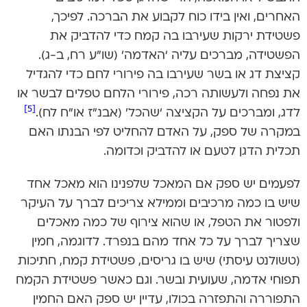
האחרים, ואין בידו כוח לקבוע את הברכה. לפיכך,
פשטידת ירקות שעירבו בה קמח כדי להדביק את
הפשטידה, מברכים עליה ‘האדמה’ (שו”ע רח, ב-ג).
קציצת דג או בשר שעירבו בה פירורי לחם כדי להגדיל
את נפחה ולעשותה רכה, פירורי הלחם טפלים לבשר או
[5]
לדג, ומברכים על הקציצה ‘שהכל’ (אבנ”ז או”ח לח).
במקרה של ספק, על האדם להחליט לפי הבנתו האם
תכלית הדגן לטעם או להדביק וכדומה.
לפעמים יש ספק אם המאכל שלפנינו הוא מאכל אחד
שיש בו כמה מרכיבים וממילא צריכים לברך על העיקר
ולפטור את הטפל, או שהוא צירוף של כמה מאכלים
שצריך לברך על כל אחד מהם בנפרד. לדוגמה, חמין
(טשולנט עיסתי) שיש בו גריסים, פשטידת קמח, חתיכות
תפוחי אדמה, שעועית ובשר. וגם כאשר פשטידת הקמח
התפוררה והתפזרה בכולו, עדיין יש ספק האם החמין