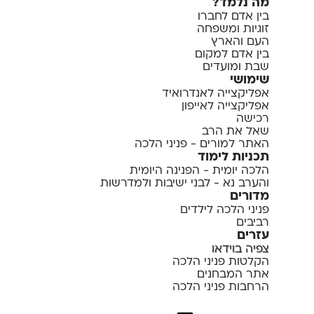
מה נלמד?
בין אדם לחברו
זוגיות ומשפחה
העם והארץ
בין אדם למקום
שבת ומועדים
שימושי
אפליקצייה לאנדרואיד
אפליקצייה לאייפון
רכישה
שאל את הרב
האתר למורים - פניני הלכה
תכניות לימוד
הלכה יומית - הפנינה היומית
והערב נא - לבני ישיבות ולמדרשות
מדורים
פניני הלכה לילדים
רביבים
עזרים
צפיה בוידאו
הקלטות פניני הלכה
אתר המבחנים
הרחבות פניני הלכה