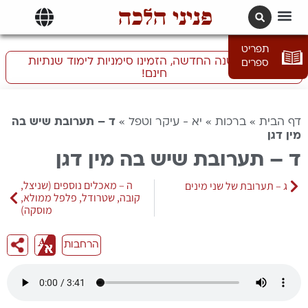
פניני הלכה
תרגומים | languages
תפריט
התכוננו לשנה החדשה, הזמינו סימניות לימוד שנתיות
ספרים
חינם!
דף הבית
»
ברכות
»
יא - עיקר וטפל
»
ד – תערובת שיש בה
מין דגן
ד – תערובת שיש בה מין דגן
ה – מאכלים נוספים (שניצל,
ג – תערובת של שני מינים
קובה, שטרודל, פלפל ממולא,
מוסקה)
הרחבות