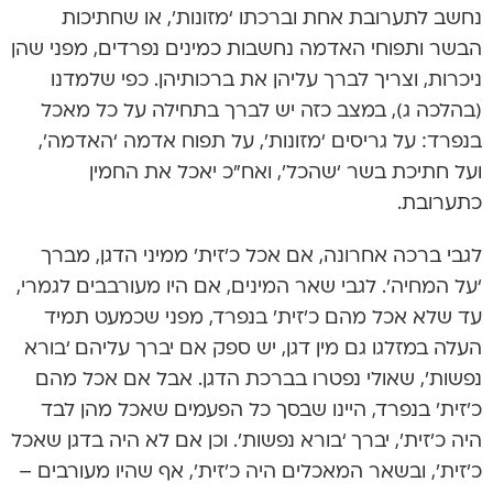
נחשב לתערובת אחת וברכתו ‘מזונות’, או שחתיכות
הבשר ותפוחי האדמה נחשבות כמינים נפרדים, מפני שהן
ניכרות, וצריך לברך עליהן את ברכותיהן. כפי שלמדנו
(בהלכה ג), במצב כזה יש לברך בתחילה על כל מאכל
בנפרד: על גריסים ‘מזונות’, על תפוח אדמה ‘האדמה’,
ועל חתיכת בשר ‘שהכל’, ואח”כ יאכל את החמין
כתערובת.
לגבי ברכה אחרונה, אם אכל כ’זית’ ממיני הדגן, מברך
‘על המחיה’. לגבי שאר המינים, אם היו מעורבבים לגמרי,
עד שלא אכל מהם כ’זית’ בנפרד, מפני שכמעט תמיד
העלה במזלגו גם מין דגן, יש ספק אם יברך עליהם ‘בורא
נפשות’, שאולי נפטרו בברכת הדגן. אבל אם אכל מהם
כ’זית’ בנפרד, היינו שבסך כל הפעמים שאכל מהן לבד
היה כ’זית’, יברך ‘בורא נפשות’. וכן אם לא היה בדגן שאכל
כ’זית’, ובשאר המאכלים היה כ’זית’, אף שהיו מעורבים –