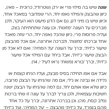
עוגה
שיש בה מילוי פרי או ירק (שטרודל, כרוכית – פאי),
כיוון שהבצק והמילוי נאפו יחד, הרי שמדובר במאכל אחד,
וכיוון שיש בו מיני דגן, גם אם הדגן מיעוט הוא העיקר, ולכן
מברכים על העוגה ‘מזונות’. וכן עוגה שתחתיתה בצק
ועליה פרוסות פרי, כיוון שהכל נאפה יחד, הרי שזה מאכל
אחד וברכתו ‘מזונות’. ולברכה אחרונה, אם אכל מהבצק
שיעור כ’זית’, יברך על העוגה ‘על המחיה’. ואם לא אכל מן
הבצק שיעור כ’זית’, אבל ביחד עם המילוי אכל שיעור
כ’זית’, יברך ‘בורא נפשות’ (ראו לעיל י, 14).
אבל אם אפו תחילה בסיס מבצק, ועליו הניחו קצפת או
גלידה או גבינה או ג’לי, אם מה שהניחו על הבצק מרובה,
כיוון שלא אפו אותם יחד, גם למה שהניחו על הבצק ישנה
חשיבות עצמאית, ולכן צריך לברך על עוגה זו שתי ברכות
(מ”ב קסח, מה). וכן בברכה אחרונה, יברך על כל אחד
מהם בנפרד, על כ’זית’ מהבצק – ‘על המחיה’, ועל כ’זית’