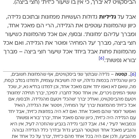
הביסקוויט לא יברך, כי אין בו שיעור כ’זית’ (חצי ביצה).
אבל על
גליליות
גדולות העשויות ממזונות ובתוכם גלידה,
כיוון שהמזונות עוטפים את הגלידה, הרי הם מאכל אחד,
ומברך עליהם ‘מזונות’. ובסוף, אם אכל מהמזונות כשיעור
חצי ביצה, מברך ‘על המחיה’ ופוטר את הגלידה. ואם אכל
מהמזונות פחות אבל ביחד אכל שיעור חצי ביצה – מברך
[6]
‘בורא נפשות’.
[6]
..
קסטה
– גלידה שבתוך שני ביסקוויטים, אף שהמזונות חשובים,
כיוון שהגלידה בכמות גדולה, יש לה חשיבות עצמית, ולמדנו במ”ב קסח,
מה, שאם לא נאפו יחד אינם מאכל אחד, וכן למדנו בח”א נא, יג, שכל
ששני המינים ניכרים, אין אחד טפל לחברו. לפיכך, יברך תחילה ‘מזונות’
ויטעם מהביסקוויט, ואח”כ יברך ‘שהכל’ ויטעם מהגלידה. ולבסוף, אם
אכל כ’זית’ מהמזונות יברך ‘על המחיה’, ויפטור את הגלידה, הואיל
ואפשר לומר שהם מאכל אחד. ואם לא היה במזונות כ’זית’, אבל יחד
עם הגלידה היה כ’זית’, כיוון שהם מאכל אחד, יברך ‘בורא נפשות’
(כמבואר לעיל י, 14). אבל לגבי גלידה בגביע שהוזכרה לעיל, אין היא
והגביע מאכל אחד (שקוטר הגביע גדול ובדרך כלל הגלידה גבוהה
מהגביע), ולכן אם היה בכל אחד מהם כ’זית’, יברך על כל אחד את