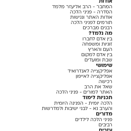
אודות
המחבר - הרב אליעזר מלמד
הסדרה - פניני הלכה
אודות האתר ונגישות
תורמים לפניני הלכה
רבנים מברכים
מה נלמד?
בין אדם לחברו
זוגיות ומשפחה
העם והארץ
בין אדם למקום
שבת ומועדים
שימושי
אפליקצייה לאנדרואיד
אפליקצייה לאייפון
רכישה
שאל את הרב
האתר למורים - פניני הלכה
תכניות לימוד
הלכה יומית - הפנינה היומית
והערב נא - לבני ישיבות ולמדרשות
מדורים
פניני הלכה לילדים
רביבים
עזרים