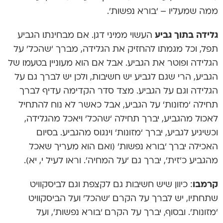
ממה שמעליו – ‘בורא נפשות’.
גלידה בתוך גביע
העשוי ממיני דגן. אם מבחינתו הגביע
תפל, וכל מגמתו להחזיק את הגלידה, מברך ‘שהכל’ על
הגלידה ופוטר את הגביע. אבל אם הוא מעוניין בטעמו של
הגביע, הרי שגם לגביע יש חשיבות, ולכן יש לברך גם על
הגלידה וגם על הגביע. מצד סדר הקדימה עדיף לברך
תחילה ‘מזונות’ על הגביע, אבל כאשר לא נוח להתחיל
לאכול מהגביע, יברך תחילה ‘שהכל’ ויאכל מהגלידה,
וכשיגיע לגביע, יברך ‘מזונות’ וינגוס מהגביע. בסיום
האכילה יברך ‘בורא נפשות’ (ואם הוא מעריך שאכל
מהגביע כ’זית’, יברך גם ‘על המחיה’. וראו לעיל י, יא).
קרמבו
: כיוון שיש חשיבות גם לקצפת וגם לביסקוויט
שתחתיו, יש לברך על הקרם ‘שהכל’ ועל הביסקוויט
‘מזונות’. ובסוף, יברך על הקרם ‘בורא נפשות’, ועל