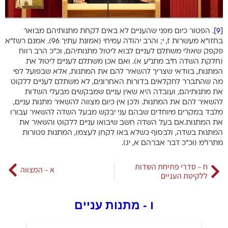
[9]
. הפטור כיום מפני שהעניים לא באים לקחת מתנותיהם מבואר
בחזו”א מעשרות ז, י; והרב יהודה עמיחי (אמונת עתיך 96). אמנם רשז”א
פקפק שאולי משתלם לעניים לבוא ליטול מתנותיהם, וכ”כ הרב רווח
(חלקת השדה ח”ב מתנ”ע א). ואם אכן משתלם לעניים ליטול את
המתנות, בוודאי שצריך להשאיר להם את המתנות, אלא שבפועל לפי
מה שהתברר לחקלאים בדורות האחרונים, לא משתלם לעניים ללקוט
את מתנותיהם, ועובדה היא שאין עניים שמבקשים מבעלי השדות
להשאיר להם את המתנות. ולכן אין כיום מצווה להשאיר מתנות עניים,
מלבד במקרים מיוחדים שבהם עני יבקש מבעל השדה להשאיר עבורו
את המתנות.אם בעל השדה חשב שיבואו עניים ללקוט והשאיר את
המתנות בשדה, ולבסוף כשלא באו לקחן לעצמו, המתנות פטורות
מתרו”מ (וכ”כ דבר אברהם א, יג).
ח – סדרי פתיחת השדות
א – המצווה
ללקיטת העניים
ו - מתנות עניים