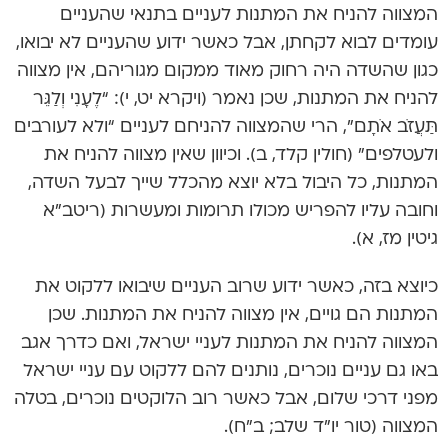
המצווה להניח את המתנות לעניים בתנאי שהעניים
עומדים לבוא לקחתן, אבל כאשר ידוע שהעניים לא יבואו,
כגון שהשדה היה רחוק מאוד ממקום מגוריהם, אין מצווה
להניח את המתנות, שכן נאמר (ויקרא יט, י): “לֶעָנִי וְלַגֵּר
תַּעֲזֹב אֹתָם”, הרי שהמצווה להניחם לעניים “ולא לעורבים
ולעטלפים” (חולין קלד, ב). וכיוון שאין מצווה להניח את
המתנות, כל היבול בלא יוצא מהכלל שייך לבעל השדה,
וחובה עליו להפריש מכולו תרומות ומעשרות (ריטב”א
גיטין מז, א).
כיוצא בזה, כאשר ידוע שרוב העניים שיבואו ללקוט את
המתנות הם גויים, אין מצווה להניח את המתנות. שכן
המצווה להניח את המתנות לעניי ישראל, ואם כדרך אגב
באו גם עניים נוכרים, נותנים להם ללקוט עם עניי ישראל
מפני דרכי שלום, אבל כאשר רוב הלוקטים נוכרים, בטלה
המצווה (טור יו”ד שלב; ב”ח).