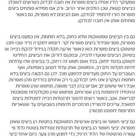
שמעיקר הדין אפילו ביצים מופרות אין חובה לבדוק כשרוצים לאוכלן
כביצים קשות, שכן הולכים אחר הרוב. ורק אם ממילא פותחים ביצים
מופרות הורו להחמיר לבודקן. ואם הביצים לא מופרות, גם כאשר
פותחים אותן אין חובה לבודקן.
גם בין הביצים שמשווקות שלא כחוק, בלא חותמת, אין כמעט ביצים
מופרות, מפני שגידול ביצים מופרות יקר. דוגמא למקרה נדיר שבו יתכן
שישווקו ביצים מופרות הוא כאשר ארעה תקלה בגידול להקת רבייה או
בשיווק הביצים שנועדו לרבייה, ובמקום לזרוק את הביצים, החליטו
לשווקן בניגוד לחוק. בכל אופן חשש זה רחוק, כי בביצים אלו עלולות
להיות תקלות ודם רב, והמשווק אותן עלול לפגוע באמינותו, ואף
העוברים על החוק מעדיפים להימנע מכך. לכן גם הקונה ביצים בלא
חותמת כעיקרון אינו חייב לבודקן, כי רק אחוזים בודדים מהן מופרות.
אבל ראוי שישים לב אם יש בהן דבר משונה, מחשש שהן מופרות
והתחילו להתפתח בהן אפרוחים, ומחשש שהן מקולקלות ומסוכנות
לבריאות. אגב, כאשר רוצים להפוך תרנגולות רבייה למטילות ביצים
למאכל, צריכים להפרידן מהזכרים ולהמתין כשבועיים עד ששאריות
התרופות יתפוגגו מבשרן.
גם ‘ביצי חופש’ או ביצים אורגניות המשווקות בחנויות הן ביצים שאינן
מופרות. ‘ביצי חופש’ הן ביצים של תרנגולות שגדלות בשטח גדול פי
עשרה מהשטח של הלול הרגיל, כדי למנוע מהן צער. כיום אחוז ‘ביצי