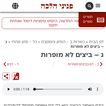
פניני הלכה
תרגומים | languages
תפריט
התכוננו לשנה החדשה, הזמינו סימניות לימוד שנתיות
ספרים
חינם!
דף הבית
»
כשרות ב - המזון והמטבח
»
כד - מזון מהחי
»
ג
– ביצים לא מופרות
ג – ביצים לא מופרות
ב – דם בביצים מופרות
ד – דבש
הדם האסור בביצה הוא רק דם שממנו מתחיל להתרקם