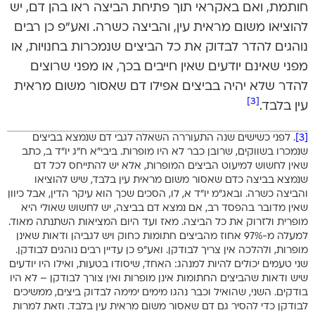
חותמת, ואם באקראי תוך פתיחת הביצה ראו בהן דם, יש
להוציאו משום מראית עין, והביצה כשרה. ואע”פ כן רבים
נוהגים להדר לבדוק את כל הביצים שנמכרות בחנויות, או
מפני שאינם יודעים שאין חייבים בכך, או מפני שרוצים
להדר שלא יהיה בביצים אפילו דם שאסור משום מראית
[3]
עין בלבד.
[3]
. לפני כשישים שנה התעוררה השאלה לגבי דם שנמצא בביצים
שנמכרו בשווקים, שרובן כבר לא היו מופרות. ביבי”א ח”ג יו”ד ב, כתב
שאין לחשוש למיעוט הביצים המופרות, אלא יש להתייחס לכל דם
שנמצא בביצה כדם שאסור משום מראית עין בלבד, שיש להוציאו
והביצה כשרה. ובאג”מ יו”ד א, לו, הסכים שכך הוא עיקר הדין, אבל כיוון
שאין מדובר בהפסד רב, אם נמצא דם בביצה, יש לחשוש שאולי היא
מופרית ולזרוק את כל הביצה. מאז ועד היום המציאות השתנתה מאוד.
למעלה מ-97% אחוז מהביצים חתומות כחוק ויש לגביהן ודאות שאינן
מופרות, ולהלכה אין צריך לבודקן. ואע”פ כן עדיין רבים נוהגים לבודקן.
שני טעמים יכולים להיות למנהג: האחד, שיסודו בטעות, ואילו היו יודעים
שיש ודאות שהביצים החתומות אינן מופרות ואין צורך לבודקן – לא היו
בודקים. השני, שהואיל וכבר נהגו מימים ימימה לבדוק ביצים, ממשיכים
לבודקן כדי להסיר גם דם שאסור משום מראית עין בלבד. וזאת למרות