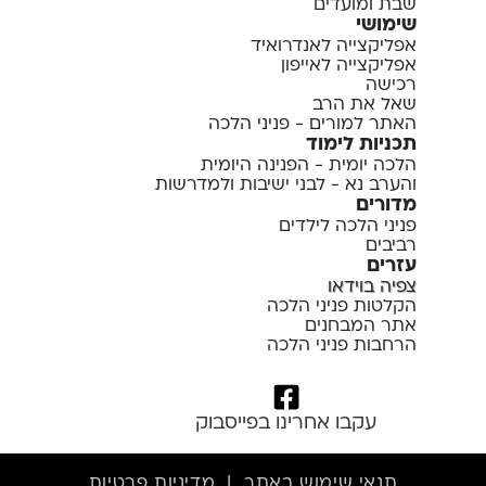
שבת ומועדים
שימושי
אפליקצייה לאנדרואיד
אפליקצייה לאייפון
רכישה
שאל את הרב
האתר למורים - פניני הלכה
תכניות לימוד
הלכה יומית - הפנינה היומית
והערב נא - לבני ישיבות ולמדרשות
מדורים
פניני הלכה לילדים
רביבים
עזרים
צפיה בוידאו
הקלטות פניני הלכה
אתר המבחנים
הרחבות פניני הלכה
עקבו אחרינו בפייסבוק
תנאי שימוש באתר
|
מדיניות פרטיות