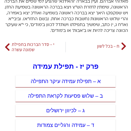
מאלוהי אברהם. ועיין בבאו”ה ‘והאידנא’ שהציע למי שסיים את הברכה
הראשונה, שימתין לחזרת הש”ץ ויצא בברכה הראשונה בשמיעת החזן.
ויש שפקפקו היאך יצא בברכה ראשונה בשמיעה ואח”כ יצא באמירה,
והרי שלוש הראשונות נחשבות כברכה אחת. (בשם החזו”א). וביבי”א
(או”ח ג, י) כתב, שימשיך בתפילתו וישתדל לכוון ב’מודים’, כי י”א שעיקר
הכוונה צריכה להיות או ב’אבות’ או ב’מודים’.
י – סדר הברכות בתפילת
ח – בכל לשון
שמונה עשרה
פרק יז - תפילת עמידה
א – תפילת עמידה עיקר התפילה
ב – שלוש פסיעות לקראת התפילה
ג – לכיוון ירושלים
ד – עמידה ורגליים צמודות