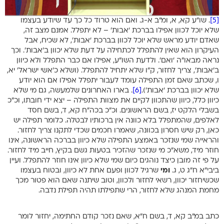
[5]
. שו”ע קא, א, ומ”ב א-ג. ואם הוא טרוד כל כך עד שיודע בעצמו
שלא יוכל לכוון אפילו בברכת ‘אבות’ – לא יתפלל. אמנם מצב זה,
שאדם יודע מראש שלא יוכל לכוון בברכת ‘אבות’, לא שכיח, אבל
העיקרון הוא שאין להתפלל לכתחילה על דעת שלא יכוון ב’אבות’. וכך
נראה מבאו”ה ‘ואם’. ולדעת השו”ע, אפילו אם כבר התפלל ולא כיוון
ב’אבות’, צריך לחזור, ק”ו שלא יתחיל להתפלל. (ושלא כ’אשי ישראל’ יא,
ו, שכתב שאם זמן התפילה עומד לעבור יתפלל אפילו אם הוא יודע
שלא יכוון בברכת ‘אבות’).
[6]
. בארו האחרונים שלמעשה, גם מי שלא
כיוון כלל, כיוון שהתכוון לקיים את מצוות התפילה – יצא ידי חובתו, וכ”כ
בשבלי הלקט יז, בשם הראשונים. וכ”כ בכה”ח קא, ד, בשם חסד
לאלפים, שהמתפלל בלא כוונה אין ברכותיו לבטלה. כלומר תפילה יש
כאן, רק שיש חסרון בכוונה, שאמרו חכמים שכדי לתקנו צריך לחזור.
והראייה שמי שנזכר באמצע התפילה שלא כיוון בברכה הראשונה, אינו
חוזר מיד, משא”כ מי שנזכר שהזכיר בטעות גשם בקיץ, חייב מיד לחזור.
על פי זה מובן כיצד נוהגים כיום שמי שלא כיוון אינו חוזר להתפלל. ועיין
ביבי”א ח”ג ט, ג.
ומי
שרגיל לכוון ופעם אחת לא כיוון, ובטוח בעצמו
שכשיחזור יכוון, רשאי לחזור ולכוון, וטוב שיתנה שאם הוא פטור מכך
מחמת המנהג שלא לחזור, הרי שתפילתו תהיה תפילת נדבה.
כתב במ”ב קא, ד, בשם ח”א, שאם נזכר קודם החתימה, יחזור לומר