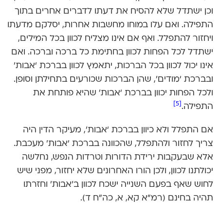
וכן ישתדל שלא להסיח את דעתו לדברים אחרים בתוך
התפילה. ואם עלו במוחו מחשבות אחרות, יסלקם מדעתו
ויחזור להתפלל. ואף אם אינו מצליח לכוון בכל המילים,
ישתדל לכל הפחות לכוון בחתימת כל ברכה וברכה. ואם
אינו יכול לכוון בכל הברכות, יתאמץ לכוון בברכת ‘אבות’
ובברכת ‘מודים’, שהן הברכות שכורעים בתחילתן וסופן.
ולכל הפחות יכוון בברכת ‘אבות’ שהיא פותחת את
[5]
התפילה.
אם התפלל ולא כיוון בברכת ‘אבות’, מעיקר הדין היה
צריך לחזור ולהתפלל, שהכוונה בברכת ‘אבות’ מעכבת.
אלא שבעקבות ירידת הדורות וטרדות הנפש, נחלשה
יכולתנו לכוון, ולכן הורו האחרונים שלא יחזור, מפני שיש
לחוש שאף בפעם השנייה ישכח לכוון ב’אבות’ וחזרתו
תהיה בחינם (רמ”א קא, א, כה”ח ד).