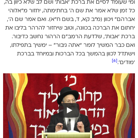
ומי שעומד לסיים את ברכת ‘אבות’ ושם לב שלא כיוון בה,
כל זמן שלא אמר את שם ה’ בחתימתה, יחזור מ”אלוהי
אברהם” ויכוון (מ”ב קא, ד, בשם ח”א). ואם אמר שם ה’,
יחתום את הברכה בכוונה, וטוב שיחזור להרהר בליבו את
ברכת ‘אבות’, שלדעת הרמב”ם הרהור נחשב כדיבור.
ואם כבר המשיך לומר “אתה גיבור” – ימשיך בתפילתו,
וישתדל לכוון בהמשך בכל הברכות ובמיוחד בברכת
[6]
‘מודים’.