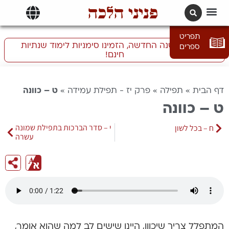
פניני הלכה
תרגומים | languages
תפריט
התכוננו לשנה החדשה, הזמינו סימניות לימוד שנתיות
ספרים
חינם!
דף הבית
»
תפילה
»
פרק יז - תפילת עמידה
»
ט – כוונה
ט – כוונה
י – סדר הברכות בתפילת שמונה
ח – בכל לשון
עשרה
המתפלל צריך שיכוון, היינו שישים לב למה שהוא אומר,